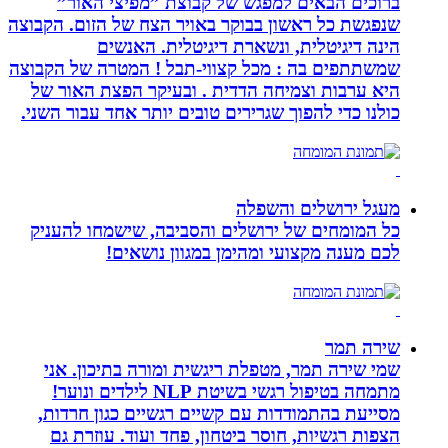
ברוכים הבאים למפגש של קבוצת ”מפיצי האור”
שנפגשת כל ראשון בבוקר באויר הצח של הזום. הקבוצה
הינה דיגיטלית, ונשארת דיגיטלית. האנשים
שמשתתפים בה : מכל קצווי-תבל ! המטרה של הקבוצה
היא ערבות וצמיחה הדדית . ובעיקר הפצת האור של
כולנו כדי להפוך שגרירים טובים יותר אחד עבור השני.
מעגל ירושלים והשפלה
כל המומחים של ירושלים והסביבה, שישמחו להעניק
לכם מענה מקצועי ומהימן במגוון נושאים!
שירה תמר
שמי שירה תמר, מטפלת ריגשית ומורה בתיכון. אני
מתמחה בטיפול רגשי בשיטת NLP לילדים ונוער!
מסייעת בהתמודדות עם קשיים רגשיים כגון חרדות,
הצפות רגשיות, חוסר ביטחון, פחד ועוד. עוזרת גם