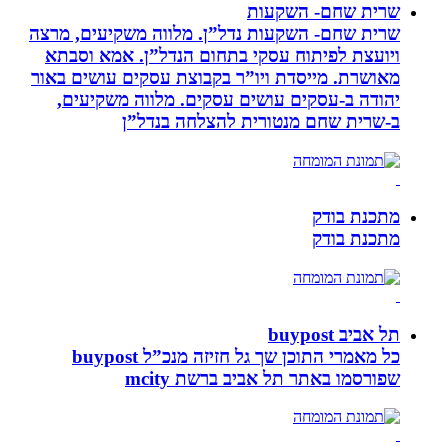
שרית שחם- השקעות
שרית שחם- השקעות נדל”ן. מלווה משקיעים, מרצה
ויועצת לפיתוח עסקי בתחום הנדל”ן. אמא וסבתא
מאושרת. ‏מייסדת ויו”ר בקבוצת עסקים עושים באור
יהודה‏ ב-‏עסקים עושים עסקים‏. ‏מלווה משקיעים,
ב-‏שרית שחם מנטורית להצלחה בנדל”ן‏
מתכנת בודק
מתכנת בודק
תל אביב buypost
כל מאמרי התוכן שך גל חזיזה מנכ”ל buypost
שפורסמו באתר תל אביב ברשת mcity