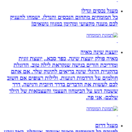
מעגל נכסים ונדלן
כל המומחים מתחום הנכסים והנדלן, ישמחו להעניק
לכם מענה מקצועי ומהימן במגוון נושאים!
יועצת שינה מאיה
מאיה פולק יועצת שינה, כפר סבא,, יועצת זוגית
ומדריכת הורים בגישה שנקראת לילה טוב, הדוגלת
בהקניית הרגלי שינה בריאים לתינוק שלך. אם אתם
חולמים על הרדמות רגועות, ולילות רצופים אם חשוב
לכם לעשות את הדברים בדרך חיובית ורגישה, דרך
ששמה דגש על הביטחון העצמי והעצמאות של הילד
שלכם- אני פה.
מעגל דרום
לפניכם כל המומחים מאזור אשדוד, אשקלון, באר שבע,