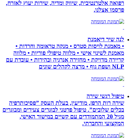
רפואה אלטרנטיבית, שיווק ומדיה, שירות יעוץ לאזרח,
פרסמו אצלנו,
לנה שיר דיאמנת
• מאמנת לויסות סטרס • מנקה טראומה וחרדות •
מאמנת לשינוי אישי • מלווה טיפולי פוריות • מלווה
קריירה מדויקת • מחזירה אנרגיה ובהירות • עובדת עם
NLP ושפת גוף • מרצה לקהלים שונים
טיפול רגשי שירה
שירה רות הרפז, מודיעין, בעלת העסק ”פסיכותרפיה
בכלים שלובים”. טיפול פרטני לבוגרים צעירים ומבוגרים
מגיל 20 המתמודדים עם קשיים במישור האישי,
המקצועי והחברתי.