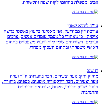
אביב. מטפלת בתחומי לקות שפה ותקשורת.
עו”ד ליהיא שטרן
עורכת דין ממודיעין. אני מאמינה בייעוץ משפטי בגישה
אישית - כי מאחורי כל מסמך עומדים אנשים, צרכים
וערכים. השירותים שלי: ליווי וייעוץ משפטיים בתחום
האישי-משפחתי ובתחום העסקי-מסחרי.
רן שגב
מחזיק תיק: נוער וצעירים. חבר בוועדות: יו”ר ועדת
נוער וצעירים, חבר דירקטוריון מופעים, כספים, ביקורת,
חינוך, שוויון חברתי, מלגות, שירותים חברתיים
והתנדבות