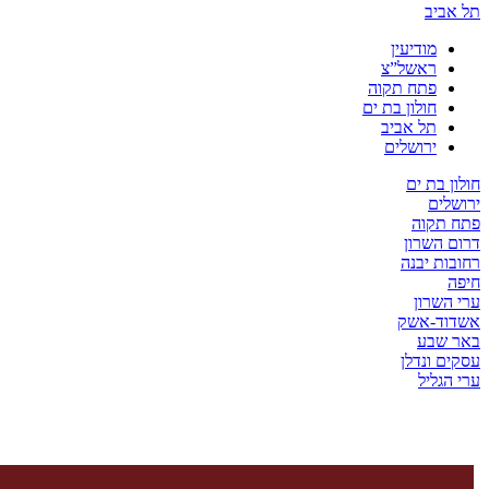
יב
מודיעין
ראשל”צ
פתח תקוה
חולון בת ים
תל אביב
ירושלים
בת ים
ים
קוה
השרון
ת יבנה
שרון
ד-אשק
שבע
 ונדלן
ליל