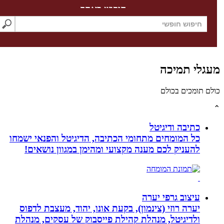
חיפוש באתר
לי תמיכה
תומכים בכולם
כתיבה ודיגיטל
כל המומחים מתחומי הכתיבה, הדיגיטל והפנאי ישמחו
להעניק לכם מענה מקצועי ומהימן במגוון נושאים!
עיצוב גרפי יערה
יערה רוזי (צינמון), בקעת אונו, יהוד, מעצבת לדפוס
ולדיגיטל, מנהלת קהילת פייסבוק של עסקים, מנהלת