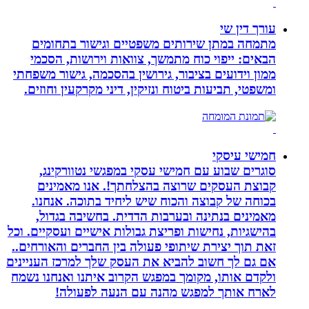
עורך דין שי
מתמחה במתן שירותים משפטיים וגישור בתחומים
הבאים: ייפוי כוח מתמשך, צוואות וירושות, הסכמי
ממון וידועים בציבור, גירושין בהסכמה, גישור משפחתי
ומשפטי, תביעות ביטוח ונזיקין, דיני מקרקעין וחוזים.
חמישי עיסקי
סוגרים שבוע עם חמישי עסקי במפגשי נטוורקינג,
קבוצת העסקים שרוצה בהצלחתך!. אנו מאמינים
בכוחה של קבוצה והכוח שיש ליחיד בתוכה. אנחנו.
מאמינים בנתינה ובערבות הדדית. בחשיבה בגדול,
בהישגיות, נחישות ופריצת גבולות אישיים ועסקיים. וכל
זאת תוך יצירת שיתופי פעולה בין החברים והאורחים..
אם גם לך חשוב להביא את העסק שלך למרכז העניינים
ולקדם אותו, מקומך במפגש הקרוב איתנו ואנחנו נשמח
לארח אותך למפגש מהנה עם הנעה לפעולה!