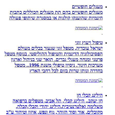
מעגלים חופשיים
מעגלים חופשיים בהם תת מעגלים הכוללים כתבות
חינמיות שהוענקו קולגות או במסגרת שיתופי פעולה
טיפול ויעוץ זוגי
ישראל עובדיה, מטפל זוגי שנעזר בכלים מעולם
הפסיכולוגיה הדינמית והטיפול ההוליסטי. בנוסף מטפל
פרטני ומנחה מעגלי גברים. תואר שני בניהול וארגון
מערכות חינוך. ניסיון טיפולי משנת 1996.. מטפל
בחדרה ונותן שרות בזום לכל רחבי הארץ
הילינג קבלי חן
חן יעקב,, הילינג קבלי, תל אביב, מטפלים ברפואה
משלימה ואלטרנטיבית.הילינג יהודי וקבלי,קבלה,
מקובלים, אור וסוד הזוהר, גוף ונפש, איזון וטיהור ע”ב