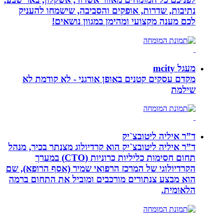
נתיבות, שדרות, אופקים והסביבה, שישמחו להעניק
לכם מענה מקצועי ומהימן במגוון נושאים!
מעגל mcity
מקדם עסקים קטנים באופן אורגני - לא קודמת לא
שילמת
ד”ר איליה ליטובצ`יק
ד”ר איליה ליטובצ`יק הוא קרדיולוג מצנתר בכיר, מנהל
תחום חסימות כליליות כרוניות (CTO) במערך
הקרדיולוגי של המרכז הרפואי שמיר (אסף הרופא), שם
הוא מבצע צנתורים מורכבים ומוביל את התחום ברמה
הלאומית.