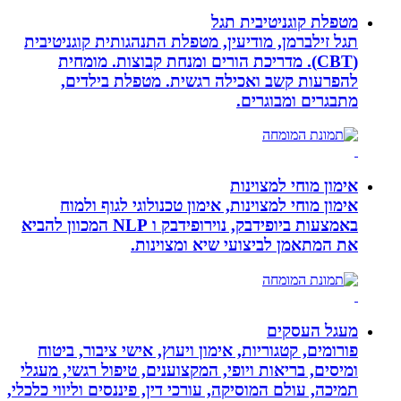
מטפלת קוגניטיבית תגל
תגל זילברמן, מודיעין, מטפלת התנהגותית קוגניטיבית
(CBT). מדריכת הורים ומנחת קבוצות. מומחית
להפרעות קשב ואכילה רגשית. מטפלת בילדים,
מתבגרים ומבוגרים.
אימון מוחי למצוינות
אימון מוחי למצוינות, אימון טכנולוגי לגוף ולמוח
באמצעות ביופידבק, נוירופידבק ו NLP המכוון להביא
את המתאמן לביצועי שיא ומצוינות.
מעגל העסקים
פורומים, קטגוריות, אימון ויעוץ, אישי ציבור, ביטוח
ומיסים, בריאות ויופי, המקצוענים, טיפול רגשי, מעגלי
תמיכה, עולם המוסיקה, עורכי דין, פיננסים וליווי כלכלי,