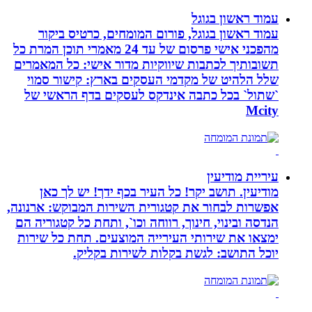
עמוד ראשון בגוגל
עמוד ראשון בגוגל, פורום המומחים, כרטיס ביקור
מהפכני אישי פרסום של עד 24 מאמרי תוכן המרת כל
תשובותיך לכתבות שיווקיות מדור אישי: כל המאמרים
שלל הלהיט של מקדמי העסקים בארץ: קישור סמוי
`שתול` בכל כתבה אינדקס לעסקים בדף הראשי של
Mcity
עיריית מודיעין
מודיעין. תושב יקר! כל העיר בכף ידך! יש לך כאן
אפשרות לבחור את קטגורית השירות המבוקש: ארנונה,
הנדסה ובינוי, חינוך, רווחה וכו`, ותחת כל קטגוריה הם
ימצאו את שירותי העירייה המוצעים. תחת כל שירות
יוכל התושב: לגשת בקלות לשירות בקליק.