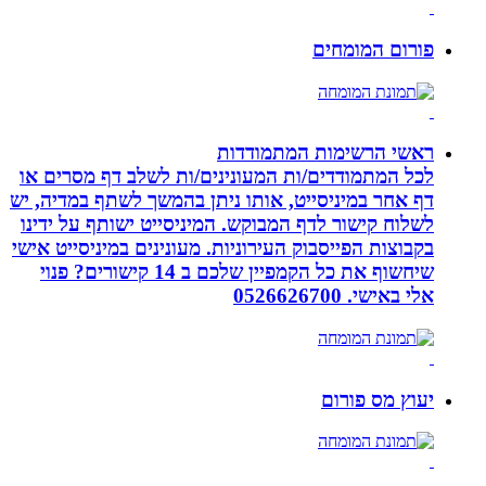
פורום המומחים
ראשי הרשימות המתמודדות
לכל המתמודדים/ות המעונינים/ות לשלב דף מסרים או
דף אחר במיניסייט, אותו ניתן בהמשך לשתף במדיה, יש
לשלוח קישור לדף המבוקש. המיניסייט ישותף על ידינו
בקבוצות הפייסבוק העירוניות. מעונינים במיניסייט אישי
שיחשוף את כל הקמפיין שלכם ב 14 קישורים? פנוי
אלי באישי. 0526626700
יעוץ מס פורום