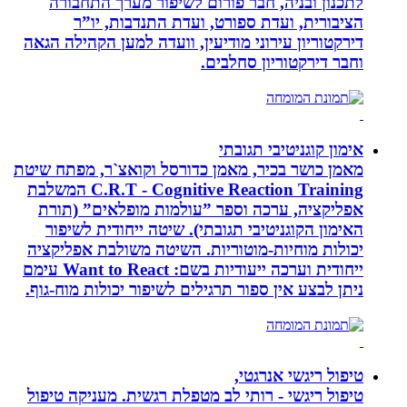
לתכנון ובניה, חבר פורום לשיפור מערך התחבורה
הציבורית, ועדת ספורט, ועדת התנדבות, יו”ר
דירקטוריון עירוני מודיעין, וועדה למען הקהילה הגאה
וחבר דירקטוריון סחלבים.
אימון קוגניטיבי תגובתי
מאמן כושר בכיר, מאמן כדורסל וקואצ`ר, מפתח שיטת
C.R.T - Cognitive Reaction Training המשלבת
אפליקציה, ערכה וספר ”עולמות מופלאים” (תורת
האימון הקוגניטיבי תגובתי). שיטה ייחודית לשיפור
יכולות מוחיות-מוטוריות. השיטה משולבת אפליקציה
ייחודית וערכה ייעודיות בשם: Want to React עימם
ניתן לבצע אין ספור תרגילים לשיפור יכולות מוח-גוף.
טיפול ריגשי אנרגטי,
טיפול ריגשי - רותי לב מטפלת רגשית. מעניקה טיפול