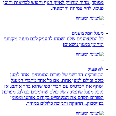
ממוקד, מהיר ומדוייק לאיזון הגוף והנפש לבריאות וחוסן
פנימי, לחיי צמיחה והרמוניה.
מעגל המקצוענים
כל המקצוענים שלנו ישמחו להעניק לכם מענה מקצועי
ומהימן במגוון נושאים!
לא פעיל
הנטוורקינג החדשני של פורום המומחים. אחד למען
כולם וכולם למען אחת. אם כל אחד מחברי המעגל
ישתף את הכרטיס עם חבריו כפי שהוא בחר אותם, אז
נקבל מעגל שתמיכה של כולם שתומכים בכולם. מערכת
הפורום תקדם את המיניסייט בקידום אורגני וממומן
בפייסבוק.. תחזוקה ותמיכה כלולים במחיר.