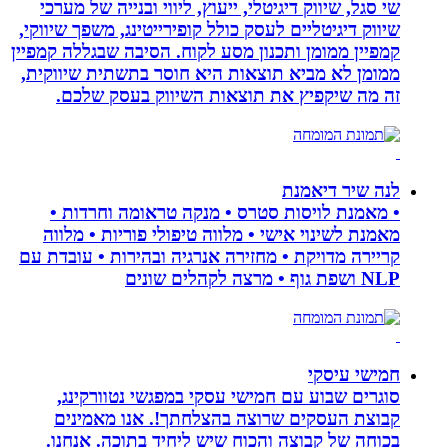
שי סגל, שיווק דיגיטלי, ייעוץ, ליווי ובנייה של מערכי
שיווק דיגיטליים לעסק כולל קופירייטינג, משפך שיווקי,
קמפיין ממומן ותכנון מסע לקוח. הסיבה שבגללה קמפיין
ממומן לא מביא תוצאות היא חוסר בתשתית שיווקית,
זה מה שיקפיץ את תוצאות השיווק בעסק שלכם.
לנה שיר דיאמנת
• מאמנת לויסות סטרס • מנקה טראומה וחרדות •
מאמנת לשינוי אישי • מלווה טיפולי פוריות • מלווה
קריירה מדויקת • מחזירה אנרגיה ובהירות • עובדת עם
NLP ושפת גוף • מרצה לקהלים שונים
חמישי עיסקי
סוגרים שבוע עם חמישי עסקי במפגשי נטוורקינג,
קבוצת העסקים שרוצה בהצלחתך!. אנו מאמינים
בכוחה של קבוצה והכוח שיש ליחיד בתוכה. אנחנו.