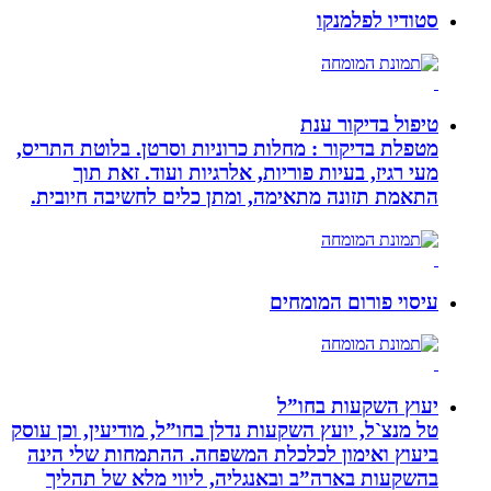
סטודיו לפלמנקו
טיפול בדיקור ענת
מטפלת בדיקור : מחלות כרוניות וסרטן. בלוטת התריס,
מעי רגיז, בעיות פוריות, אלרגיות ועוד. זאת תוך
התאמת תזונה מתאימה, ומתן כלים לחשיבה חיובית.
עיסוי פורום המומחים
יעוץ השקעות בחו”ל
טל מנצ`ל, יועץ השקעות נדלן בחו”ל, מודיעין, וכן עוסק
ביעוץ ואימון לכלכלת המשפחה. ההתמחות שלי הינה
בהשקעות בארה”ב ובאנגליה, ליווי מלא של תהליך