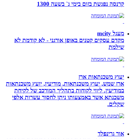
קרנסה נפגשת בזום בימי ג` בשעה 1300
מעגל mcity
מקדם עסקים קטנים באופן אורגני - לא קודמת לא
שילמת
יעוץ משכנתאות ארז
ארז שמש, יעוץ משכנתאות, מודיעין, יועץ משכנתאות
במודיעין. ליווי לקוחות בתהליך המורכב של לקיחת
משכנתא אשר באמצעותו ניתן לחסוך עשרות אלפי
שקלים.
אור גרינפלד