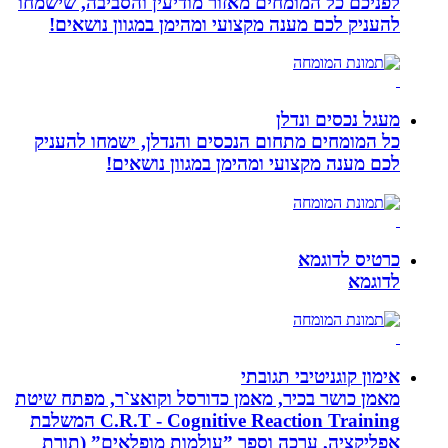
לפניכם כל המומחים מאזור מודיעין והסביבה, שישמחו
להעניק לכם מענה מקצועי ומהימן במגוון נושאים!
מעגל נכסים ונדלן
כל המומחים מתחום הנכסים והנדלן, ישמחו להעניק
לכם מענה מקצועי ומהימן במגוון נושאים!
כרטיס לדוגמא
לדוגמא
אימון קוגניטיבי תגובתי
מאמן כושר בכיר, מאמן כדורסל וקואצ`ר, מפתח שיטת
C.R.T - Cognitive Reaction Training המשלבת
אפליקציה, ערכה וספר ”עולמות מופלאים” (תורת