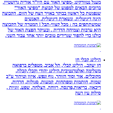
מעגל נטוורקינג -מפיצי האור עם היו”ר אורית גרושטיין.
ברוכים הבאים למפגש של קבוצת ”מפיצי האור”
שנפגשת כל ראשון בבוקר באויר הצח של הזום. הקבוצה
הינה דיגיטלית, ונשארת דיגיטלית. האנשים
שמשתתפים בה : מכל קצווי-תבל ! המטרה של הקבוצה
היא ערבות וצמיחה הדדית . ובעיקר הפצת האור של
כולנו כדי להפוך שגרירים טובים יותר אחד עבור השני.
הילינג קבלי חן
חן יעקב,, הילינג קבלי, תל אביב, מטפלים ברפואה
משלימה ואלטרנטיבית.הילינג יהודי וקבלי,קבלה,
מקובלים, אור וסוד הזוהר, גוף ונפש, איזון וטיהור ע”ב
שמות, חותמות ומפתחות, קמעות, סגולות, חרדות,
דיכאון, בריאות,פרנסה, רווחה, הצלחה, שפע, זוגיות ,
סילוק עין רעה