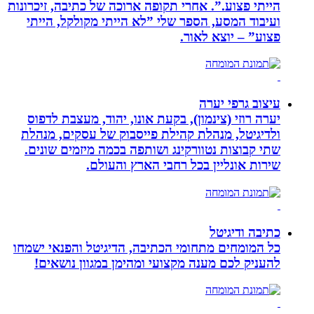
הייתי פצוע.”. אחרי תקופה ארוכה של כתיבה, זיכרונות
ועיבוד המסע, הספר שלי ”לא הייתי מקולקל, הייתי
פצוע” – יוצא לאור.
עיצוב גרפי יערה
יערה רוזי (צינמון), בקעת אונו, יהוד, מעצבת לדפוס
ולדיגיטל, מנהלת קהילת פייסבוק של עסקים, מנהלת
שתי קבוצות נטוורקינג ושותפה בכמה מיזמים שונים.
שירות אונליין בכל רחבי הארץ והעולם.
כתיבה ודיגיטל
כל המומחים מתחומי הכתיבה, הדיגיטל והפנאי ישמחו
להעניק לכם מענה מקצועי ומהימן במגוון נושאים!