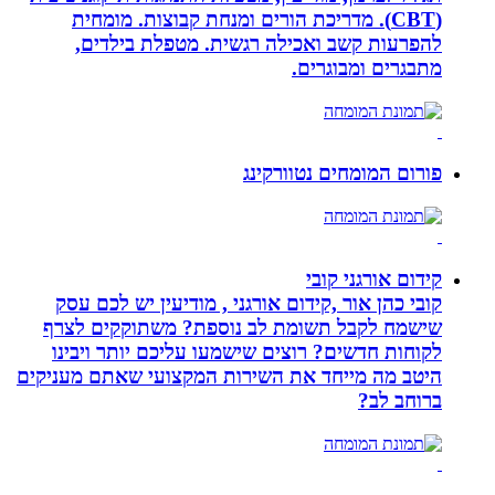
(CBT). מדריכת הורים ומנחת קבוצות. מומחית
להפרעות קשב ואכילה רגשית. מטפלת בילדים,
מתבגרים ומבוגרים.
פורום המומחים נטוורקינג
קידום אורגני קובי
קובי כהן אור ,קידום אורגני , מודיעין יש לכם עסק
שישמח לקבל תשומת לב נוספת? משתוקקים לצרף
לקוחות חדשים? רוצים שישמעו עליכם יותר ויבינו
היטב מה מייחד את השירות המקצועי שאתם מעניקים
ברוחב לב?