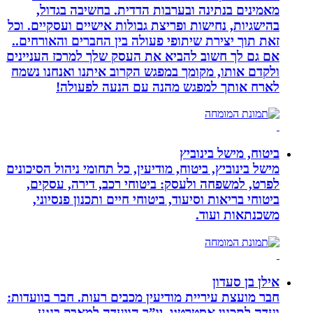
מאמינים בנתינה ובערבות הדדית. בחשיבה בגדול,
בהישגיות, נחישות ופריצת גבולות אישיים ועסקיים. וכל
זאת תוך יצירת שיתופי פעולה בין החברים והאורחים..
אם גם לך חשוב להביא את העסק שלך למרכז העניינים
ולקדם אותו, מקומך במפגש הקרוב איתנו ואנחנו נשמח
לארח אותך למפגש מהנה עם הנעה לפעולה!
ביטוח, מישל בינוביץ
מישל בינוביץ, ביטוח, מודיעין, כל תחומי ניהול הסיכונים
לפרט, למשפחה ולעסק: ביטוחי רכב, דירה, עסקים,
ביטוחי בריאות וסיעוד, ביטוחי חיים ותכנון פנסיוני,
משכנתאות ועוד.
אילן בן סעדון
חבר מועצת עיריית מודיעין מכבים רעות. חבר בוועדות:
ועדה לתכנון אסטרטגי, יו”ר הוועדה למאבק בנגע