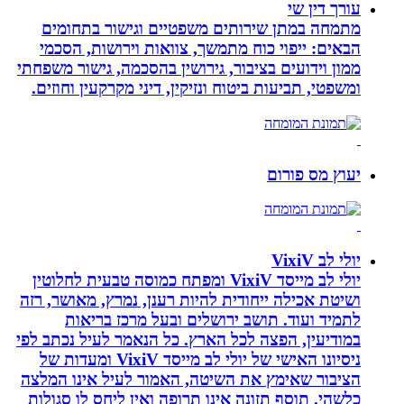
עורך דין שי
מתמחה במתן שירותים משפטיים וגישור בתחומים
הבאים: ייפוי כוח מתמשך, צוואות וירושות, הסכמי
ממון וידועים בציבור, גירושין בהסכמה, גישור משפחתי
ומשפטי, תביעות ביטוח ונזיקין, דיני מקרקעין וחוזים.
יעוץ מס פורום
יולי לב VixiV
יולי לב מייסד VixiV ומפתח כמוסה טבעית לחלוטין
ושיטת אכילה ייחודית להיות רענן, נמרץ, מאושר, רזה
לתמיד ועוד. תושב ירושלים ובעל מרכז בריאות
במודיעין, הפצה לכל הארץ. כל הנאמר לעיל נכתב לפי
ניסיונו האישי של יולי לב מייסד VixiV ומעדות של
הציבור שאימץ את השיטה, האמור לעיל אינו המלצה
כלשהי. תוסף תזונה אינו תרופה ואין ליחס לו סגולות