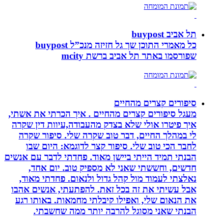
תל אביב buypost
כל מאמרי התוכן שך גל חזיזה מנכ”ל buypost
שפורסמו באתר תל אביב ברשת mcity
סיפורים קצרים מהחיים
מעגל סיפורים קצרים מהחיים . איך הכרתי את אשתי,
איך פיטרו אולי שלא בצדק מהעבודה,עיוות דין שקרה
לי במהלך החיים, דבר טוב שקרה שלי. סיפור שקרה
לחבר הכי טוב שלי. סיפור קצר לדוגמא: היום שבו
הבנתי תמיד הייתי ביישן מאוד. פחדתי לדבר עם אנשים
חדשים, וחששתי שאני לא מספיק טוב. יום אחד,
נאלצתי לעמוד מול קהל גדול ולנאום. פחדתי מאוד,
אבל עשיתי את זה בכל זאת. להפתעתי, אנשים אהבו
את הנאום שלי, ואפילו קיבלתי מחמאות. באותו רגע
הבנתי שאני מסוגל להרבה יותר ממה שחשבתי.