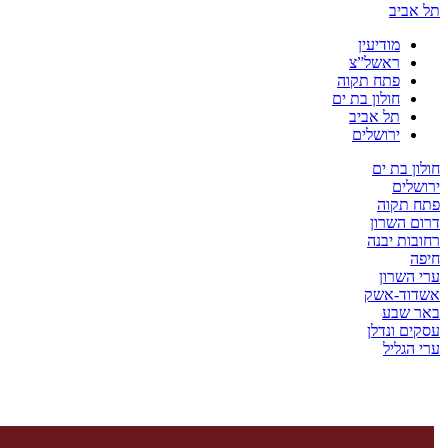
יב
מודיעין
ראשל”צ
פתח תקוה
חולון בת ים
תל אביב
ירושלים
בת ים
ים
קוה
השרון
ת יבנה
שרון
ד-אשק
שבע
 ונדלן
ליל