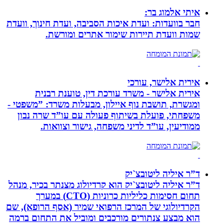
איתי אלמוג בר:
חבר בוועדות: ועדת איכות הסביבה, ועדת חינוך, וועדת
שמות וועדת תיירות שימור אתרים ומורשת.
אירית אלישר, עורכי
אירית אלישר - משרד עורכת דין, טוענת רבנית
ומגשרת, תושבת נוף איילון, מבעלות משרד: ”משפטי -
משפחתי, פועלת בשיתוף פעולה עם עו”ד שרה נבון
ממודיעין, עו”ד לדיני משפחה, גישור וצוואות.
ד”ר איליה ליטובצ`יק
ד”ר איליה ליטובצ`יק הוא קרדיולוג מצנתר בכיר, מנהל
תחום חסימות כליליות כרוניות (CTO) במערך
הקרדיולוגי של המרכז הרפואי שמיר (אסף הרופא), שם
הוא מבצע צנתורים מורכבים ומוביל את התחום ברמה