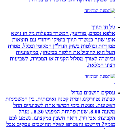
גיל חן תיווך
אלפא נכסים, מודיעין, המשרד בבעלות גיל חן נושא
אופי שונה כמשרד תיווך בוטיקי וייחודי עם תוצאות
ממזריות ובולטות בשוק הנדל”ן המקומי ובכלל. מטרת
העל היא להוביל את הלקוח בביטחון, במקצועיות
וביושרה לאורך מסלול הקנייה או המכירה, לשביעות
רצונו המלאה.
עסקים חושבים בגדול
קבוצת נטוורקינג זומית קטנה ואיכותית. בין המשכימות
ראשונות. נפגשת בימי חמישי אחת לשבועיים החל
משעה 8.00. שעת פתיחת המפגש 8.30.. מנהל
הקבוצה: אבי וידן, רואה חשבון במקצועו. נשמע לכם
מזמין? הירשמו והצטרפו לאלה החושבים עסקים אבל