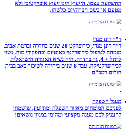
ההשקעה עצמו. הייעוץ הינו ייעוץ אובייקטיבי ולא
מטעם או בשם חברה/יזם כלשהו.
ד”ר רונן מנדי
ד”ר רונן מנדי, כירופרקט 28 שנים בחדרה וברמת אביב,
מומחה לטיפול כירופרקטי באוטיזם ובתפקודי מוח. נשוי
לרחל + 4, גר בחדרה. היה נשיא האגודה הישראלית
לכירופרקטיקה, עבד 8 שנים ביחידה לשיכוך כאב בבית
חולים רמב”ם
מעגל השפלה
לפניכם המומחים מאזור השפלה ומודיעין, שישמחו
להעניק לכם מענה מקצועי ומהימן במגוון נושאים!