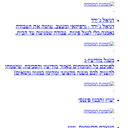
דניאל ג`ירד
דניאל ג`ירד - גרפיקאי ומעצב, עושה את העבודה
נאמנה,בלי לעגל פינות. עבודה שמגיעה עד הבית.
מעגל מודיעין-ג
לפניכם כל המומחים מאזור מודיעין והסביבה, שישמחו
להעניק לכם מענה מקצועי ומהימן במגוון נושאים!
יעוץ ותכנון פיננסי
מעצבת תכשיטים, נטע