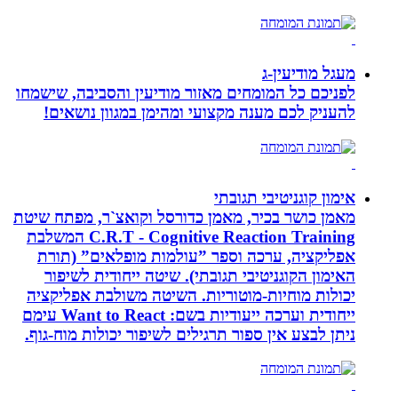
מעגל מודיעין-ג
לפניכם כל המומחים מאזור מודיעין והסביבה, שישמחו
להעניק לכם מענה מקצועי ומהימן במגוון נושאים!
אימון קוגניטיבי תגובתי
מאמן כושר בכיר, מאמן כדורסל וקואצ`ר, מפתח שיטת
C.R.T - Cognitive Reaction Training המשלבת
אפליקציה, ערכה וספר ”עולמות מופלאים” (תורת
האימון הקוגניטיבי תגובתי). שיטה ייחודית לשיפור
יכולות מוחיות-מוטוריות. השיטה משולבת אפליקציה
ייחודית וערכה ייעודיות בשם: Want to React עימם
ניתן לבצע אין ספור תרגילים לשיפור יכולות מוח-גוף.