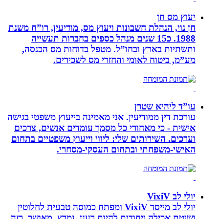
יעוץ מס חן
חן נוי, הנהלת חשבונות ויעוץ מס, מודיעין, רו”ח משנת
1988. כ15 שנים מנהל כספים בחברות תעשייה
ותשתיות בארץ ובחו”ל. מטפל בדוחות מס הכנסה,
מע”מ, ביטוח לאומי והחזרי מס לשכירים.
עו”ד ליהיא שטרן
עורכת דין ממודיעין. אני מאמינה בייעוץ משפטי בגישה
אישית - כי מאחורי כל מסמך עומדים אנשים, צרכים
וערכים. השירותים שלי: ליווי וייעוץ משפטיים בתחום
האישי-משפחתי ובתחום העסקי-מסחרי.
יולי לב VixiV
יולי לב מייסד VixiV ומפתח כמוסה טבעית לחלוטין
ושיטת אכילה ייחודית להיות רענן, נמרץ, מאושר, רזה