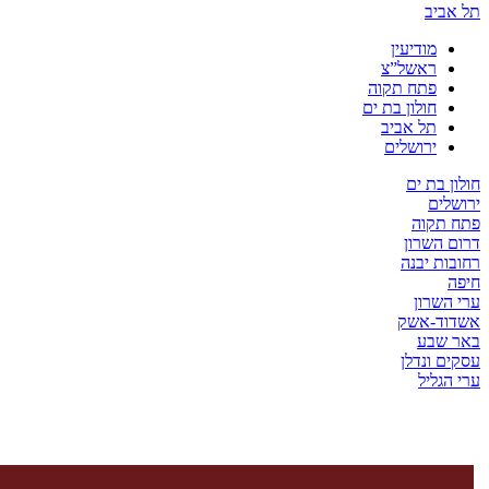
יב
מודיעין
ראשל”צ
פתח תקוה
חולון בת ים
תל אביב
ירושלים
בת ים
ים
קוה
השרון
ת יבנה
שרון
ד-אשק
שבע
 ונדלן
ליל