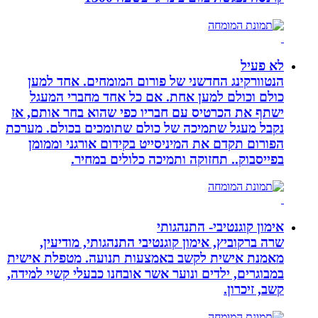
לא פעיל
הנטוורקינג החדשני של פורום המומחים. אחד למען
כולם וכולם למען אחת. אם כל אחד מחברי המעגל
ישתף את הכרטיס עם חבריו כפי שהוא בחר אותם, אז
נקבל מעגל שתמיכה של כולם שתומכים בכולם. מערכת
הפורום תקדם את המיניסייט בקידום אורגני וממומן
בפייסבוק.. תחזוקה ותמיכה כלולים במחיר.
אימון קוגנטיבי- התנהגותי
שרה ברקוביץ, אימון קוגנטיבי התנהגותי, מודיעין,
מאמנת אישית לקשב באמצעות תנועה. מטפלת אישית
במבוגרים, ילדים ונוער אשר אובחנו כבעלי קשיי למידה,
קשב, זיכרון.