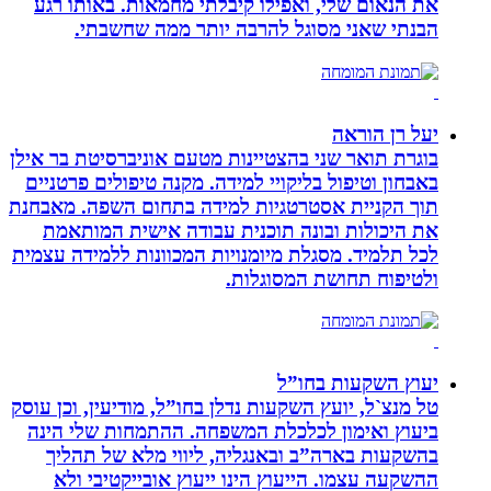
את הנאום שלי, ואפילו קיבלתי מחמאות. באותו רגע
הבנתי שאני מסוגל להרבה יותר ממה שחשבתי.
יעל רן הוראה
בוגרת תואר שני בהצטיינות מטעם אוניברסיטת בר אילן
באבחון וטיפול בליקויי למידה. מקנה טיפולים פרטניים
תוך הקניית אסטרטגיות למידה בתחום השפה. מאבחנת
את היכולות ובונה תוכנית עבודה אישית המותאמת
לכל תלמיד. מסגלת מיומנויות המכוונות ללמידה עצמית
ולטיפוח תחושת המסוגלות.
יעוץ השקעות בחו”ל
טל מנצ`ל, יועץ השקעות נדלן בחו”ל, מודיעין, וכן עוסק
ביעוץ ואימון לכלכלת המשפחה. ההתמחות שלי הינה
בהשקעות בארה”ב ובאנגליה, ליווי מלא של תהליך
ההשקעה עצמו. הייעוץ הינו ייעוץ אובייקטיבי ולא