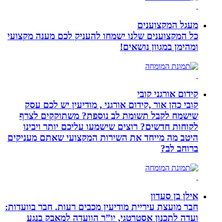
מעגל המקצוענים
כל המקצוענים שלנו ישמחו להעניק לכם מענה מקצועי
ומהימן במגוון נושאים!
קידום אורגני קובי
קובי כהן אור ,קידום אורגני , מודיעין יש לכם עסק
שישמח לקבל תשומת לב נוספת? משתוקקים לצרף
לקוחות חדשים? רוצים שישמעו עליכם יותר ויבינו
היטב מה מייחד את השירות המקצועי שאתם מעניקים
ברוחב לב?
אילן בן סעדון
חבר מועצת עיריית מודיעין מכבים רעות. חבר בוועדות:
ועדה לתכנון אסטרטגי, יו”ר הוועדה למאבק בנגע