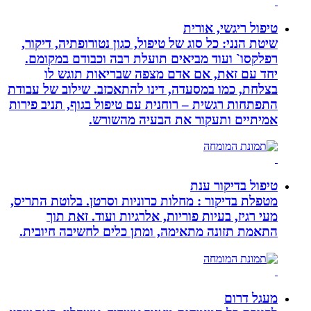
טיפול ריגשי, אורית
שיטת הנני: כל סוג של טיפול, כגון נטורופתיה, דיקור,
רפלקסו` ועוד מביאים תועלת רבה וכבודם במקומם.
יחד עם זאת, אם אדם מצפה שבריאות תוגש לו
בצלחת, כמו במסעדה, דינו להתאכזב. שילוב של עבודת
התפתחות רגשית – רוחנית עם טיפול בגוף, תניב פירות
אמיתיים ותעקור את הבעיה מהשורש.
טיפול בדיקור ענת
מטפלת בדיקור : מחלות כרוניות וסרטן. בלוטת התריס,
מעי רגיז, בעיות פוריות, אלרגיות ועוד. זאת תוך
התאמת תזונה מתאימה, ומתן כלים לחשיבה חיובית.
מעגל דרום