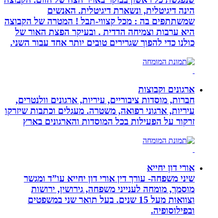
הינה דיגיטלית, ונשארת דיגיטלית. האנשים
שמשתתפים בה : מכל קצווי-תבל ! המטרה של הקבוצה
היא ערבות וצמיחה הדדית . ובעיקר הפצת האור של
כולנו כדי להפוך שגרירים טובים יותר אחד עבור השני.
ארגונים וקבוצות
חברות, מוסדות ציבוריים, עיריות, ארגונים וולנטרים,
עיריות, ארגוני רפואה, משטרה. מעגלים וכתבות שיזרקו
זרקור על הפעילות בכל המוסדות והארגונים בארץ
אורי דון יחייא
שיני משפחה- עורך דין אורי דון יחייא עו”ד ומגשר
מוסמך, מומחה לענייני משפחה, גירושין, ירושות
וצוואות מעל 15 שנים. בעל תואר שני במשפטים
ובפילוסופיה.