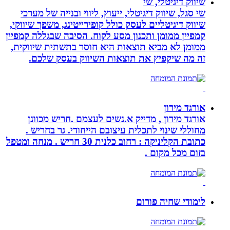
שיווק דיגיטלי, שי
שי סגל, שיווק דיגיטלי, ייעוץ, ליווי ובנייה של מערכי
שיווק דיגיטליים לעסק כולל קופירייטינג, משפך שיווקי,
קמפיין ממומן ותכנון מסע לקוח. הסיבה שבגללה קמפיין
ממומן לא מביא תוצאות היא חוסר בתשתית שיווקית,
זה מה שיקפיץ את תוצאות השיווק בעסק שלכם.
אורגד מירון
אורגד מירון , מדייק א.נשים לעצמם .חריש מכוונן
מחוללי שינוי לתכלית עיצובם הייחודי. גר בחריש .
כתובת הקליניקה : רחוב כלנית 30 חריש . מנחה ומטפל
בזום מכל מקום .
לימודי שחיה פורום