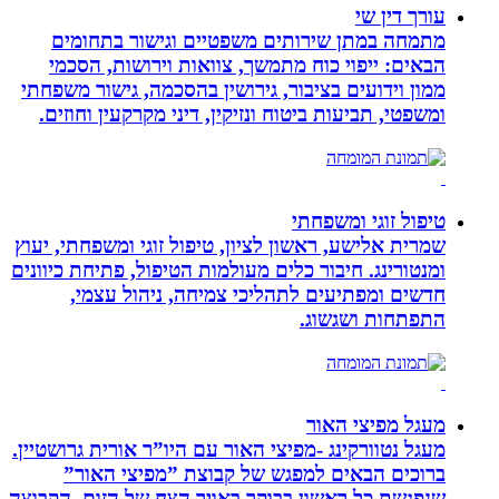
עורך דין שי
מתמחה במתן שירותים משפטיים וגישור בתחומים
הבאים: ייפוי כוח מתמשך, צוואות וירושות, הסכמי
ממון וידועים בציבור, גירושין בהסכמה, גישור משפחתי
ומשפטי, תביעות ביטוח ונזיקין, דיני מקרקעין וחוזים.
טיפול זוגי ומשפחתי
שמרית אלישע, ראשון לציון, טיפול זוגי ומשפחתי, יעוץ
ומנטורינג. חיבור כלים מעולמות הטיפול, פתיחת כיוונים
חדשים ומפתיעים לתהליכי צמיחה, ניהול עצמי,
התפתחות ושגשוג.
מעגל מפיצי האור
מעגל נטוורקינג -מפיצי האור עם היו”ר אורית גרושטיין.
ברוכים הבאים למפגש של קבוצת ”מפיצי האור”
שנפגשת כל ראשון בבוקר באויר הצח של הזום. הקבוצה