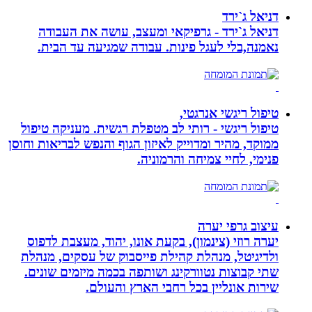
דניאל ג`ירד
דניאל ג`ירד - גרפיקאי ומעצב, עושה את העבודה
נאמנה,בלי לעגל פינות. עבודה שמגיעה עד הבית.
טיפול ריגשי אנרגטי,
טיפול ריגשי - רותי לב מטפלת רגשית. מעניקה טיפול
ממוקד, מהיר ומדוייק לאיזון הגוף והנפש לבריאות וחוסן
פנימי, לחיי צמיחה והרמוניה.
עיצוב גרפי יערה
יערה רוזי (צינמון), בקעת אונו, יהוד, מעצבת לדפוס
ולדיגיטל, מנהלת קהילת פייסבוק של עסקים, מנהלת
שתי קבוצות נטוורקינג ושותפה בכמה מיזמים שונים.
שירות אונליין בכל רחבי הארץ והעולם.