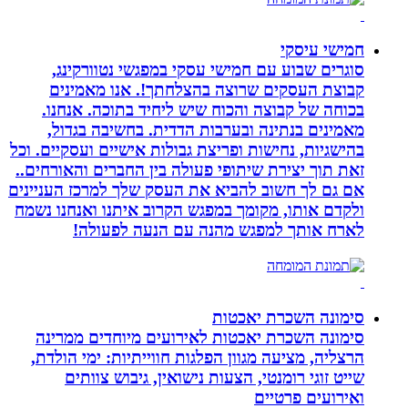
חמישי עיסקי
סוגרים שבוע עם חמישי עסקי במפגשי נטוורקינג,
קבוצת העסקים שרוצה בהצלחתך!. אנו מאמינים
בכוחה של קבוצה והכוח שיש ליחיד בתוכה. אנחנו.
מאמינים בנתינה ובערבות הדדית. בחשיבה בגדול,
בהישגיות, נחישות ופריצת גבולות אישיים ועסקיים. וכל
זאת תוך יצירת שיתופי פעולה בין החברים והאורחים..
אם גם לך חשוב להביא את העסק שלך למרכז העניינים
ולקדם אותו, מקומך במפגש הקרוב איתנו ואנחנו נשמח
לארח אותך למפגש מהנה עם הנעה לפעולה!
סימונה השכרת יאכטות
סימונה השכרת יאכטות לאירועים מיוחדים ממרינה
הרצליה, מציעה מגוון הפלגות חווייתיות: ימי הולדת,
שייט זוגי רומנטי, הצעות נישואין, גיבוש צוותים
ואירועים פרטיים