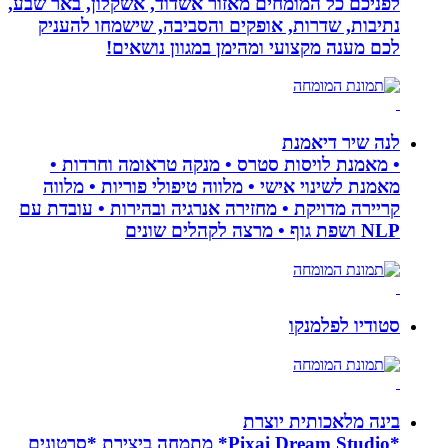
לפניכם כל המומחים מאזור אשדוד, אשקלון, באר שבע,
נתיבות, שדרות, אופקים והסביבה, שישמחו להעניק
לכם מענה מקצועי ומהימן במגוון נושאים!
לנה שיר דיאמנת
• מאמנת לויסות סטרס • מנקה טראומה וחרדות •
מאמנת לשינוי אישי • מלווה טיפולי פוריות • מלווה
קריירה מדויקת • מחזירה אנרגיה ובהירות • עובדת עם
NLP ושפת גוף • מרצה לקהלים שונים
סטודיו לפלמנקו
בינה מלאכותית יוצרת
*Pixai Dream Studio* מתמחה ביצירת *סרטונים