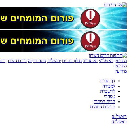
מודיעין
ראשל”צ
תל אביב
חולון בת ים
ירושלים
פתח תקוה
דרום השרון
רחו
מודיעין
מודיעין
דף הבית
למכירה
להשכרה
מסחרי
הבית הפתוח
הדילים החמים
ראשל”צ
ראשל”צ