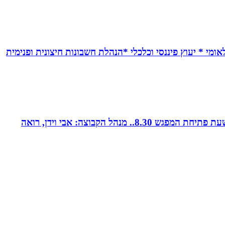
אומי * יעוץ פיננסי וכלכלי *הנהלת חשבונות חיצונית ופנימית
קבוצת נטוורקינג זומית קטנה ואיכותית. בין המשכימות ראשונות. נפגשת בימי חמישי אחת לשבועיים החל משעה 8.00. שעת פתיחת המפגש 8.30.. מנהל הקבוצה: אבי וידן, רואה