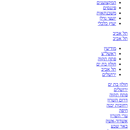
המקצוענים
פיננסים
משכנתאות
יועצי נדלן
יעוץ כלכלי
תל אביב
תל אביב
מודיעין
ראשל”צ
פתח תקוה
חולון בת ים
תל אביב
ירושלים
חולון בת ים
ירושלים
פתח תקוה
דרום השרון
רחובות יבנה
חיפה
ערי השרון
אשדוד-אשק
באר שבע