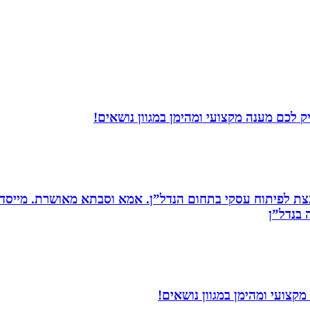
 לכם מענה מקצועי ומהימן במגוון נושאים!
ת לפיתוח עסקי בתחום הנדל”ן. אמא וסבתא מאושרת. ‏מייסדת 
בנדל”ן‏
קצועי ומהימן במגוון נושאים!