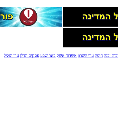
בות יבנה
חיפה
ערי השרון
אשדוד-אשק
באר שבע
עסקים ונדלן
ערי הגליל