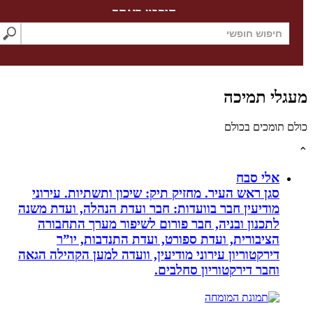
חיפוש באתר
לי תמיכה
תומכים בכולם
אלי סבח
סגן ראש העיר. מחזיק תיק: שיכון ותשתיות. עירוני
מודיעין חבר בוועדות: חבר ועדת הנהלה, ועדת משנה
לתכנון ובניה, חבר פורום לשיפור מערך התחבורה
הציבורית, ועדת ספורט, ועדת התנדבות, יו”ר
דירקטוריון עירוני מודיעין, וועדה למען הקהילה הגאה
וחבר דירקטוריון סחלבים.