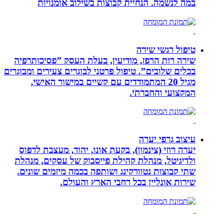
במה לנשמה. ‏הנחיית קבוצות בשילוב אומנויות‏
טיפול רגשי שירה
שירה רות הרפז, מודיעין, בעלת העסק ”פסיכותרפיה
בכלים שלובים”. טיפול פרטני לבוגרים צעירים ומבוגרים
מגיל 20 המתמודדים עם קשיים במישור האישי,
המקצועי והחברתי.
עיצוב גרפי יערה
יערה רוזי (צינמון), בקעת אונו, יהוד, מעצבת לדפוס
ולדיגיטל, מנהלת קהילת פייסבוק של עסקים, מנהלת
שתי קבוצות נטוורקינג ושותפה בכמה מיזמים שונים.
שירות אונליין בכל רחבי הארץ והעולם.