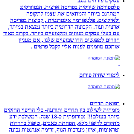
עסקים פורחים בנגב
פלטפורמה שיווקית בפריסה ארצית. הנטוורקינג
המתרגם ביותר והמתאים את עצמו לתקופה
ולאילוצים. פלטפורמה אינטרנטית , קבוצות בפריסה
ארצית ועוד. הקבוצה הדרומית ביותר נמצאת במיתר,
עם בעלי עסקים מגוונים ומקצועיים ביותר. בקרוב מאוד
חוזרים למפגשים הדו שבועיים שלנו , אם מעניין
אותכם מוזמנים לפנות אליי לקבל פרטים .
לימודי שחיה פורום
רפואת תדרים
מומחית לשילוב בין תדרים ותודעה- כלי הריפוי החזקים
ביותר בעולם!!! נטורופתית כ-18 שנה, המשלבת ידע
מתקדם לריפוי מלא, הפחתת כאבים, טיפול בחרדות
וטראומות, איזון מערכות הגוף, זרימה אנרגטית נכונה