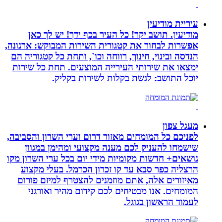
עיריית מודיעין
מודיעין. תושב יקר! כל העיר בכף ידך! יש לך כאן
אפשרות לבחור את קטגורית השירות המבוקש: ארנונה,
הנדסה ובינוי, חינוך, רווחה וכו`, ותחת כל קטגוריה הם
ימצאו את שירותי העירייה המוצעים. תחת כל שירות
יוכל התושב: לגשת בקלות לשירות בקליק.
מעגל צפון
לפניכם כל המומחים מאזור דרום וערי השרון והסביבה,
שישמחו להעניק לכם מענה מקצועי ומהימן במגוון
נושאים+ חדשות מקומיות מידי יום בכל ערי השרון מקו
הרצליה כפר סבא עד קו זכרון הכרמל. בעלי מקצוע
מאיזורים אלה, אתם מוזמנים להצטרף למיזם פורום
המומחים. אנו מבטיחים לכם קידום מהיר ואורגני
לעמוד הראשון בגוגל.