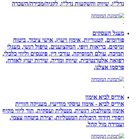
נדל”ן, שיווק והשקעות נדל”ן, לקניה/מכירה/השכרה
מעגל העסקים
פורומים, קטגוריות, אימון ויעוץ, אישי ציבור, ביטוח
ומיסים, בריאות ויופי, המקצוענים, טיפול רגשי, מעגלי
תמיכה, עולם המוסיקה, עורכי דין, פיננסים וליווי כלכלי,
רפואה אלטרנטיבית, שיווק ומדיה, שירות יעוץ לאזרח,
פרסמו אצלנו,
איריס לביא אימון
איריס לביא - אימון עיסקי מודיעין. מעניקה חוויית
אימון משולבת: רגשית, מנטלית ועסקית, תוך ליווי מקיף
ויסודי חידוד היכולות המנטליות, יצירת ביטחון עצמי,
ועמידה מול קהל.