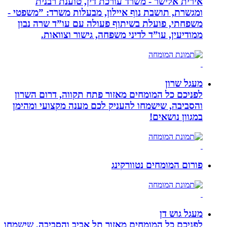
אירית אלישר - משרד עורכת דין, טוענת רבנית
ומגשרת, תושבת נוף איילון, מבעלות משרד: ”משפטי -
משפחתי, פועלת בשיתוף פעולה עם עו”ד שרה נבון
ממודיעין, עו”ד לדיני משפחה, גישור וצוואות.
מעגל שרון
לפניכם כל המומחים מאזור פתח תקווה, דרום השרון
והסביבה, שישמחו להעניק לכם מענה מקצועי ומהימן
במגוון נושאים!
פורום המומחים נטוורקינג
מעגל גוש דן
לפניכם כל המומחים מאזור תל אביב והסביבה, שישמחו