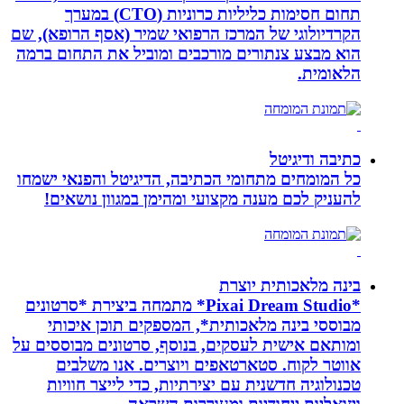
תחום חסימות כליליות כרוניות (CTO) במערך
הקרדיולוגי של המרכז הרפואי שמיר (אסף הרופא), שם
הוא מבצע צנתורים מורכבים ומוביל את התחום ברמה
הלאומית.
כתיבה ודיגיטל
כל המומחים מתחומי הכתיבה, הדיגיטל והפנאי ישמחו
להעניק לכם מענה מקצועי ומהימן במגוון נושאים!
בינה מלאכותית יוצרת
*Pixai Dream Studio* מתמחה ביצירת *סרטונים
מבוססי בינה מלאכותית*, המספקים תוכן איכותי
ומותאם אישית לעסקים, בנוסף, סרטונים מבוססים על
אווטר לקוח. סטארטאפים ויוצרים. אנו משלבים
טכנולוגיה חדשנית עם יצירתיות, כדי לייצר חוויות