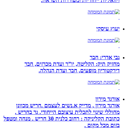
ויזואליות ייחודיות ומעוררות השראה.
יעוץ עיסקי
גבי אדרי: חבר
מחזיק תיק: הקליטה, יו”ר ועדת מכרזים, חבר
דירקטוריון מופעים, חבר ועדת הנהלה.
אורגד מירון
אורגד מירון , מדייק א.נשים לעצמם .חריש מכוונן
מחוללי שינוי לתכלית עיצובם הייחודי. גר בחריש .
כתובת הקליניקה : רחוב כלנית 30 חריש . מנחה ומטפל
בזום מכל מקום .