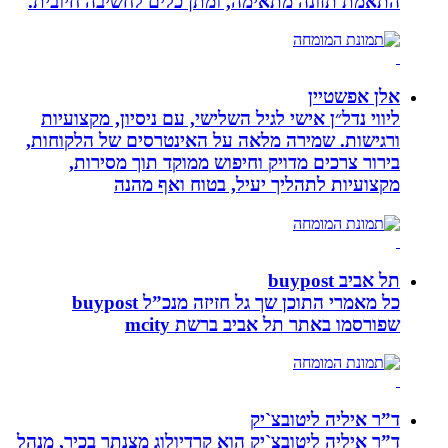
התאמת תזונה מתאימה, ומתן כלים לחשיבה חיובית.
אלן אפשטיין
ליווי נדל״ן אישי לגיל השלישי, עם ניסיון, מקצועיות
ורגישות. שמירה מלאה על האינטרסים של הלקוחות,
בירור צרכים מדויק וחיפוש ממוקד תוך מסירות,
מקצועיות לתהליך יעיל, בטוח ואף מהנה
תל אביב buypost
כל מאמרי התוכן שך גל חזיזה מנכ”ל buypost
שפורסמו באתר תל אביב ברשת mcity
ד”ר איליה ליטובצ`יק
ד”ר איליה ליטובצ`יק הוא קרדיולוג מצנתר בכיר, מנהל