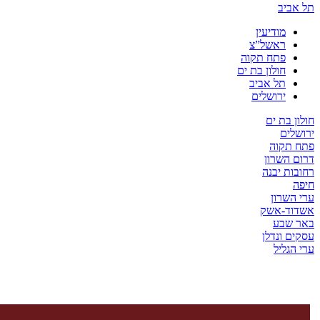
יב
מודיעין
ראשל”צ
פתח תקוה
חולון בת ים
תל אביב
ירושלים
בת ים
ים
קוה
השרון
ת יבנה
שרון
ד-אשק
שבע
 ונדלן
ליל