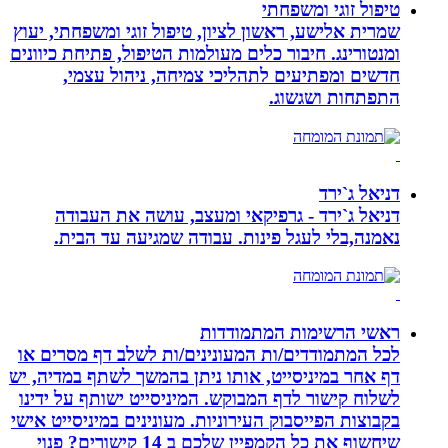
טיפול זוגי ומשפחתי
שמרית אלישע, ראשון לציון, טיפול זוגי ומשפחתי, יעוץ
ומנטורינג. חיבור כלים מעולמות הטיפול, פתיחת כיוונים
חדשים ומפתיעים לתהליכי צמיחה, ניהול עצמי,
התפתחות ושגשוג.
דניאל ג`ירד
דניאל ג`ירד - גרפיקאי ומעצב, עושה את העבודה
נאמנה,בלי לעגל פינות. עבודה שמגיעה עד הבית.
ראשי הרשימות המתמודדות
לכל המתמודדים/ות המעונינים/ות לשלב דף מסרים או
דף אחר במיניסייט, אותו ניתן בהמשך לשתף במדיה, יש
לשלוח קישור לדף המבוקש. המיניסייט ישותף על ידינו
בקבוצות הפייסבוק העירוניות. מעונינים במיניסייט אישי
שיחשוף את כל הקמפיין שלכם ב 14 קישורים? פנוי