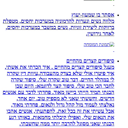
אסתר בן שמעון-יעוץ
מלווה נשים ונערות להרמוניה במערכות יחסים, מטפלת
ברווקות ליצירת זוגיות, נשים במשבר במערכות יחסים,
לאחר גירושין.
סיפורים קצרים מהחיים
מעגל סיפורים קצרים מהחיים . איך הכרתי את אשתי,
איך פיטרו אולי שלא בצדק מהעבודה,עיוות דין שקרה
לי במהלך החיים, דבר טוב שקרה שלי. סיפור שקרה
לחבר הכי טוב שלי. סיפור קצר לדוגמא: היום שבו
הבנתי תמיד הייתי ביישן מאוד. פחדתי לדבר עם אנשים
חדשים, וחששתי שאני לא מספיק טוב. יום אחד,
נאלצתי לעמוד מול קהל גדול ולנאום. פחדתי מאוד,
אבל עשיתי את זה בכל זאת. להפתעתי, אנשים אהבו
את הנאום שלי, ואפילו קיבלתי מחמאות. באותו רגע
הבנתי שאני מסוגל להרבה יותר ממה שחשבתי.