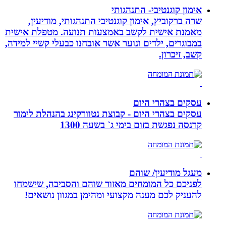
אימון קוגנטיבי- התנהגותי
שרה ברקוביץ, אימון קוגנטיבי התנהגותי, מודיעין,
מאמנת אישית לקשב באמצעות תנועה. מטפלת אישית
במבוגרים, ילדים ונוער אשר אובחנו כבעלי קשיי למידה,
קשב, זיכרון.
עסקים בצהרי היום
עסקים בצהרי היום - קבוצת נטוורקינג בהנהלת לימור
קרנסה נפגשת בזום בימי ג` בשעה 1300
מעגל מודיעין/ שוהם
לפניכם כל המומחים מאזור שוהם והסביבה, שישמחו
להעניק לכם מענה מקצועי ומהימן במגוון נושאים!