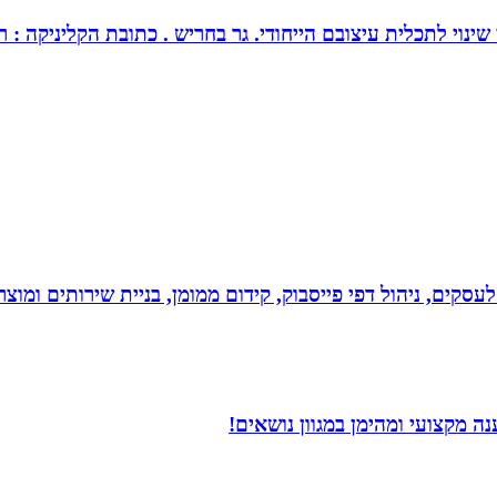
צובם הייחודי. גר בחריש . כתובת הקליניקה : רחוב כלנית 30 חריש . מנחה ומטפל בז
לעסקים, ניהול דפי פייסבוק, קידום ממומן, בניית שירותים ומוצרים
 מקצועי ומהימן במגוון נושאים!