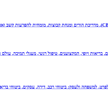
ים, בריאות ויופי, המקצוענים, טיפול רגשי, מעגלי תמיכה, עולם ה
 לפרט, למשפחה ולעסק: ביטוחי רכב, דירה, עסקים, ביטוחי בריאות