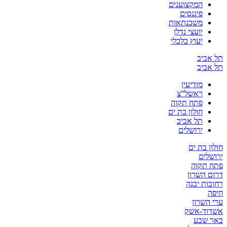
המקצוענים
פיננסים
משכנתאות
יועצי נדלן
יעוץ כלכלי
תל אביב
תל אביב
מודיעין
ראשל”צ
פתח תקוה
חולון בת ים
תל אביב
ירושלים
חולון בת ים
ירושלים
פתח תקוה
דרום השרון
רחובות יבנה
חיפה
ערי השרון
אשדוד-אשק
באר שבע