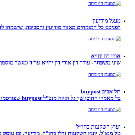
מעגל מודיעין
לפניכם כל המומחים מאזור מודיעין והסביבה, שישמחו לה
אורי דון יחייא
שיני משפחה- עורך דין אורי דון יחייא עו”ד ומגשר מוסמך, מומחה לענייני משפחה,
תל אביב buypost
כל מאמרי התוכן שך גל חזיזה מנכ”ל buypost שפורסמו באתר תל אביב ברשת mcity
יעוץ השקעות בחו”ל
טל מנצ`ל, יועץ השקעות נדלן בחו”ל, מודיעין, וכן עו