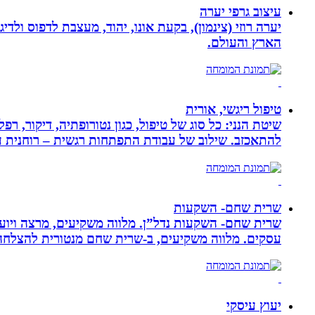
עיצוב גרפי יערה
יערה רוזי (צינמון), בקעת אונו, יהוד, מעצבת לדפוס ולד
הארץ והעולם.
טיפול ריגשי, אורית
שיטת הנני: כל סוג של טיפול, כגון נטורופתיה, דיקור,
להתאכזב. שילוב של עבודת התפתחות רגשית – רוחנית עם
שרית שחם- השקעות
שרית שחם- השקעות נדל”ן. מלווה משקיעים, מרצה ויועצ
עסקים‏. ‏מלווה משקיעים, ב-‏שרית שחם מנטורית להצלחה 
יעוץ עיסקי