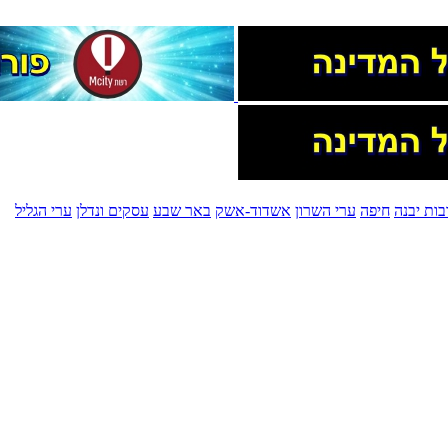
בות יבנה
חיפה
ערי השרון
אשדוד-אשק
באר שבע
עסקים ונדלן
ערי הגליל