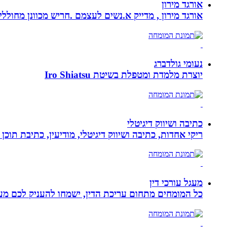
אורגד מירון
אורגד מירון , מדייק א.נשים לעצמם .חריש מכוונן מחוללי שינוי לתכלית עי
נעומי גולדברג
יוצרת מלמדת ומטפלת בשיטת Iro Shiatsu
כתיבה ושיווק דיגיטלי
ריקי אחדות, כתיבה ושיווק דיגיטלי, מודיעין, כתיבת תוכן 
מעגל עורכי דין
כל המומחים מתחום עריכת הדין, ישמחו להעניק לכם מענה