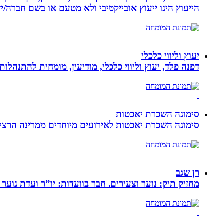
הייעוץ הינו ייעוץ אובייקטיבי ולא מטעם או בשם חברה/י
יעוץ וליווי כלכלי
דפנה פלד, יעוץ וליווי כלכלי, מודיעין, מומחית להתנהלות כלכלית ויעוץ פנסיוני, ב
סימונה השכרת יאכטות
סימונה השכרת יאכטות לאירועים מיוחדים ממרינה הרצליה, 
רן שגב
מחזיק תיק: נוער וצעירים. חבר בוועדות: יו”ר ועדת נוער 