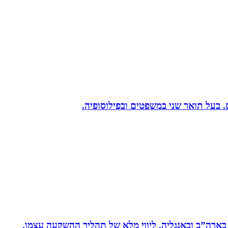
 בארה”ב ובאנגליה, ליווי מלא של תהליך ההשקעה עצמו.