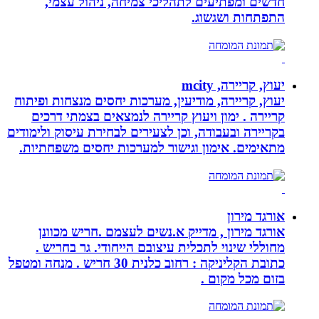
חדשים ומפתיעים לתהליכי צמיחה, ניהול עצמי,
התפתחות ושגשוג.
יעוץ, קריירה, mcity
יעוץ, קריירה, מודיעין, מערכות יחסים מנצחות ופיתוח
קריירה . ימון ויעוץ קריירה לנמצאים בצמתי דרכים
בקריירה ובעבודה, וכן לצעירים לבחירת עיסוק ולימודים
מתאימים. אימון וגישור למערכות יחסים משפחתיות.
אורגד מירון
אורגד מירון , מדייק א.נשים לעצמם .חריש מכוונן
מחוללי שינוי לתכלית עיצובם הייחודי. גר בחריש .
כתובת הקליניקה : רחוב כלנית 30 חריש . מנחה ומטפל
בזום מכל מקום .