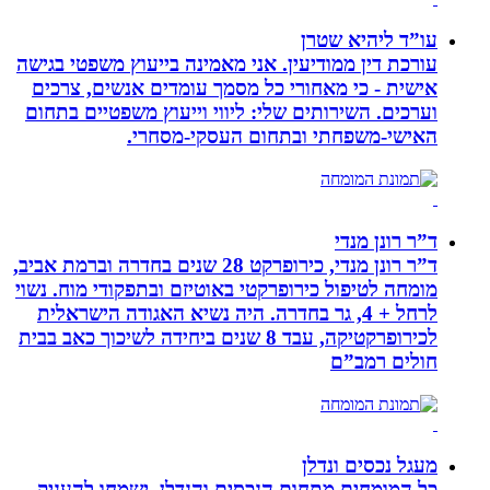
עו”ד ליהיא שטרן
עורכת דין ממודיעין. אני מאמינה בייעוץ משפטי בגישה
אישית - כי מאחורי כל מסמך עומדים אנשים, צרכים
וערכים. השירותים שלי: ליווי וייעוץ משפטיים בתחום
האישי-משפחתי ובתחום העסקי-מסחרי.
ד”ר רונן מנדי
ד”ר רונן מנדי, כירופרקט 28 שנים בחדרה וברמת אביב,
מומחה לטיפול כירופרקטי באוטיזם ובתפקודי מוח. נשוי
לרחל + 4, גר בחדרה. היה נשיא האגודה הישראלית
לכירופרקטיקה, עבד 8 שנים ביחידה לשיכוך כאב בבית
חולים רמב”ם
מעגל נכסים ונדלן
כל המומחים מתחום הנכסים והנדלן, ישמחו להעניק