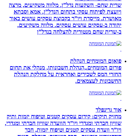
שרית שחם- השקעות נדל”ן. מלווה משקיעים, מרצה
ויועצת לפיתוח עסקי בתחום הנדל”ן. אמא וסבתא
מאושרת. ‏מייסדת ויו”ר בקבוצת עסקים עושים באור
יהודה‏ ב-‏עסקים עושים עסקים‏. ‏מלווה משקיעים,
ב-‏שרית שחם מנטורית להצלחה בנדל”ן‏
פואןם המומחים הנהלת
פורום המומחים.,הנהלת חשבונותן, מנהלי את תחום
החזרי המס לשכירים ואחראית על מחלקת הנהלת
החשבונות לעצמאים.
אור גרינפלד
מחזיק תיקים: קידום עסקים קטנים וטיפוח יזמות ותיק
שוויון חברתי ומגדרי ויו”ר הוועדה שוויון חברתי ומגדרי,
ויו”ר וועדת עסקים קטנים וטיפוח יזמות, חבר