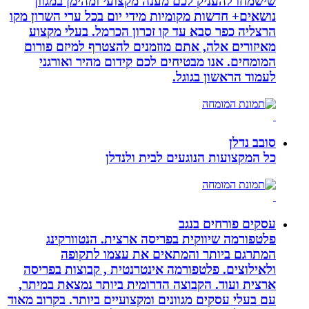
שישמחו להעניק לכם מענה מקצועי ומהימן במגוון
נושאים+ חדשות מקומיות מידי יום בכל ערי השרון מקו
הרצליה כפר סבא עד קו זכרון הכרמל. בעלי מקצוע
מאיזורים אלה, אתם מוזמנים להצטרף למיזם פורום
המומחים. אנו מבטיחים לכם קידום מהיר ואורגני
לעמוד הראשון בגוגל.
סובב נדלן
כל המקצועות הנוגעים לבית ולנדלן
עסקים פורחים בנגב
פלטפורמה שיווקית בפריסה ארצית. הנטוורקינג
המתרגם ביותר והמתאים את עצמו לתקופה
ולאילוצים. פלטפורמה אינטרנטית , קבוצות בפריסה
ארצית ועוד. הקבוצה הדרומית ביותר נמצאת במיתר,
עם בעלי עסקים מגוונים ומקצועיים ביותר. בקרוב מאוד