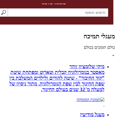
חיפוש באתר
לי תמיכה
תומכים בכולם
מיקי שלומציון זוהר
מאסטר בנומרולוגיה קבלית וטארוט ומפתחת שיטת
”קוד החיבור” - שיטה להורים ולילדים המשלבת בין
שפת החינוך לבין שפת הנומרולוגיה, מתוך ניסיון של
למעלה מ־32 שנים בעולם החינוך.
מעגל מודיעין