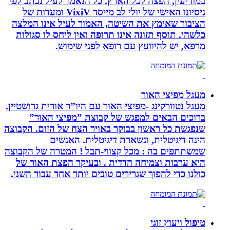
במודיעין, הפצה לכל הארץ. כל הנאמר לעיל נכתב לפי
ניסיונו האישי של יולי לב מייסד VixiV ומעדות של
הציבור שאימץ את השיטה, האמור לעיל אינו המלצה
כלשהי. תוסף תזונה אינו תרופה ואין ליחס לו סגולות
מרפא, יש להיוועץ עם רופא לפני שימוש.
מעגל מפיצי האור
מעגל נטוורקינג -מפיצי האור עם היו”ר אורית גרושטיין.
ברוכים הבאים למפגש של קבוצת ”מפיצי האור”
שנפגשת כל ראשון בבוקר באויר הצח של הזום. הקבוצה
הינה דיגיטלית, ונשארת דיגיטלית. האנשים
שמשתתפים בה : מכל קצווי-תבל ! המטרה של הקבוצה
היא ערבות וצמיחה הדדית . ובעיקר הפצת האור של
כולנו כדי להפוך שגרירים טובים יותר אחד עבור השני.
טיפול ויעוץ זוגי