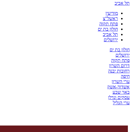
יב
מודיעין
ראשל”צ
פתח תקוה
חולון בת ים
תל אביב
ירושלים
בת ים
ים
קוה
השרון
ת יבנה
שרון
ד-אשק
שבע
 ונדלן
ליל