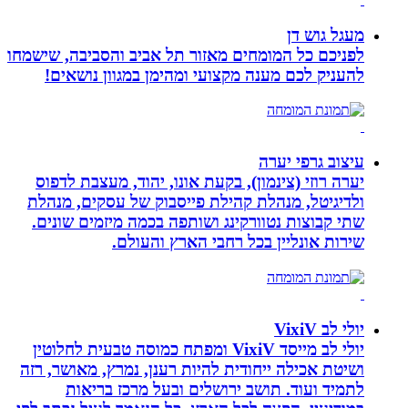
מעגל גוש דן
לפניכם כל המומחים מאזור תל אביב והסביבה, שישמחו
להעניק לכם מענה מקצועי ומהימן במגוון נושאים!
עיצוב גרפי יערה
יערה רוזי (צינמון), בקעת אונו, יהוד, מעצבת לדפוס
ולדיגיטל, מנהלת קהילת פייסבוק של עסקים, מנהלת
שתי קבוצות נטוורקינג ושותפה בכמה מיזמים שונים.
שירות אונליין בכל רחבי הארץ והעולם.
יולי לב VixiV
יולי לב מייסד VixiV ומפתח כמוסה טבעית לחלוטין
ושיטת אכילה ייחודית להיות רענן, נמרץ, מאושר, רזה
לתמיד ועוד. תושב ירושלים ובעל מרכז בריאות