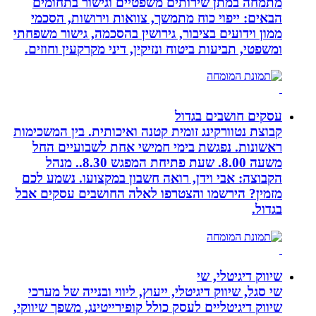
מתמחה במתן שירותים משפטיים וגישור בתחומים
הבאים: ייפוי כוח מתמשך, צוואות וירושות, הסכמי
ממון וידועים בציבור, גירושין בהסכמה, גישור משפחתי
ומשפטי, תביעות ביטוח ונזיקין, דיני מקרקעין וחוזים.
עסקים חושבים בגדול
קבוצת נטוורקינג זומית קטנה ואיכותית. בין המשכימות
ראשונות. נפגשת בימי חמישי אחת לשבועיים החל
משעה 8.00. שעת פתיחת המפגש 8.30.. מנהל
הקבוצה: אבי וידן, רואה חשבון במקצועו. נשמע לכם
מזמין? הירשמו והצטרפו לאלה החושבים עסקים אבל
בגדול.
שיווק דיגיטלי, שי
שי סגל, שיווק דיגיטלי, ייעוץ, ליווי ובנייה של מערכי
שיווק דיגיטליים לעסק כולל קופירייטינג, משפך שיווקי,