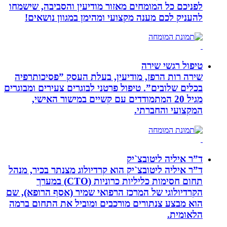
לפניכם כל המומחים מאזור מודיעין והסביבה, שישמחו
להעניק לכם מענה מקצועי ומהימן במגוון נושאים!
טיפול רגשי שירה
שירה רות הרפז, מודיעין, בעלת העסק ”פסיכותרפיה
בכלים שלובים”. טיפול פרטני לבוגרים צעירים ומבוגרים
מגיל 20 המתמודדים עם קשיים במישור האישי,
המקצועי והחברתי.
ד”ר איליה ליטובצ`יק
ד”ר איליה ליטובצ`יק הוא קרדיולוג מצנתר בכיר, מנהל
תחום חסימות כליליות כרוניות (CTO) במערך
הקרדיולוגי של המרכז הרפואי שמיר (אסף הרופא), שם
הוא מבצע צנתורים מורכבים ומוביל את התחום ברמה
הלאומית.