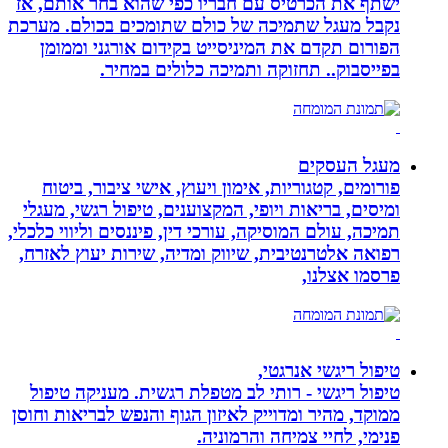
ישתף את הכרטיס עם חבריו כפי שהוא בחר אותם, אז
נקבל מעגל שתמיכה של כולם שתומכים בכולם. מערכת
הפורום תקדם את המיניסייט בקידום אורגני וממומן
בפייסבוק.. תחזוקה ותמיכה כלולים במחיר.
מעגל העסקים
פורומים, קטגוריות, אימון ויעוץ, אישי ציבור, ביטוח
ומיסים, בריאות ויופי, המקצוענים, טיפול רגשי, מעגלי
תמיכה, עולם המוסיקה, עורכי דין, פיננסים וליווי כלכלי,
רפואה אלטרנטיבית, שיווק ומדיה, שירות יעוץ לאזרח,
פרסמו אצלנו,
טיפול ריגשי אנרגטי,
טיפול ריגשי - רותי לב מטפלת רגשית. מעניקה טיפול
ממוקד, מהיר ומדוייק לאיזון הגוף והנפש לבריאות וחוסן
פנימי, לחיי צמיחה והרמוניה.