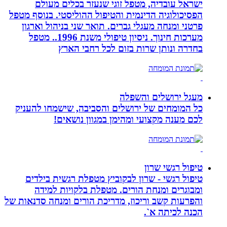
ישראל עובדיה, מטפל זוגי שנעזר בכלים מעולם
הפסיכולוגיה הדינמית והטיפול ההוליסטי. בנוסף מטפל
פרטני ומנחה מעגלי גברים. תואר שני בניהול וארגון
מערכות חינוך. ניסיון טיפולי משנת 1996.. מטפל
בחדרה ונותן שרות בזום לכל רחבי הארץ
מעגל ירושלים והשפלה
כל המומחים של ירושלים והסביבה, שישמחו להעניק
לכם מענה מקצועי ומהימן במגוון נושאים!
טיפול רגשי שרון
טיפול רגשי - שרון לבקוביץ מטפלת רגשית בילדים
ומבוגרים ומנחת הורים. מטפלת בלקויות למידה
והפרעות קשב וריכוז, מדריכת הורים ומנחה סדנאות של
הכנה לכיתה א`.