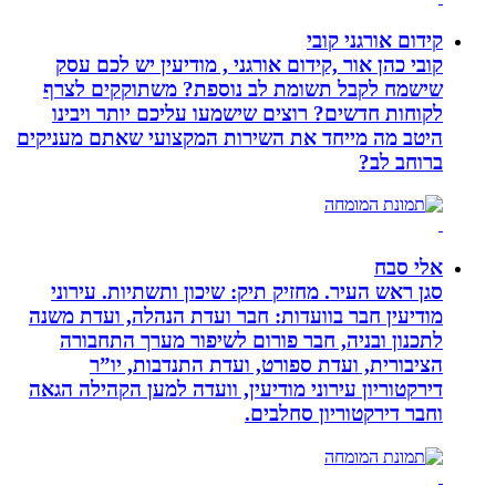
קידום אורגני קובי
קובי כהן אור ,קידום אורגני , מודיעין יש לכם עסק
שישמח לקבל תשומת לב נוספת? משתוקקים לצרף
לקוחות חדשים? רוצים שישמעו עליכם יותר ויבינו
היטב מה מייחד את השירות המקצועי שאתם מעניקים
ברוחב לב?
אלי סבח
סגן ראש העיר. מחזיק תיק: שיכון ותשתיות. עירוני
מודיעין חבר בוועדות: חבר ועדת הנהלה, ועדת משנה
לתכנון ובניה, חבר פורום לשיפור מערך התחבורה
הציבורית, ועדת ספורט, ועדת התנדבות, יו”ר
דירקטוריון עירוני מודיעין, וועדה למען הקהילה הגאה
וחבר דירקטוריון סחלבים.