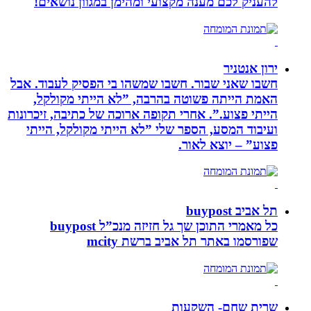
להעניק לכם מענה מקצועי ומהימן במגוון נושאים!
ירון אנטניר
חשבו שאני שבור. חשבו שמשהו בי הפסיק לעבוד. אבל
האמת הייתה פשוטה בהרבה, ”לא הייתי מקולקל,
הייתי פצוע.”. אחרי תקופה ארוכה של כתיבה, זיכרונות
ועיבוד המסע, הספר שלי ”לא הייתי מקולקל, הייתי
פצוע” – יוצא לאור.
תל אביב buypost
כל מאמרי התוכן שך גל חזיזה מנכ”ל buypost
שפורסמו באתר תל אביב ברשת mcity
שרית שחם- השקעות