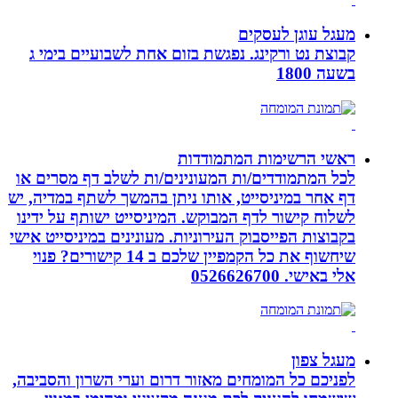
מעגל עוגן לעסקים
קבוצת נט ורקינג. נפגשת בזום אחת לשבועיים בימי ג
בשעה 1800
ראשי הרשימות המתמודדות
לכל המתמודדים/ות המעונינים/ות לשלב דף מסרים או
דף אחר במיניסייט, אותו ניתן בהמשך לשתף במדיה, יש
לשלוח קישור לדף המבוקש. המיניסייט ישותף על ידינו
בקבוצות הפייסבוק העירוניות. מעונינים במיניסייט אישי
שיחשוף את כל הקמפיין שלכם ב 14 קישורים? פנוי
אלי באישי. 0526626700
מעגל צפון
לפניכם כל המומחים מאזור דרום וערי השרון והסביבה,