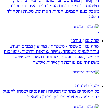
דירקטוריון מופעים., חבר בוועדות: הנהלה, חינוך,
בטיחות בדרכים, קידום מעמד הילד, איכות הסביבה,
מאבק בנגע הסמים, הנחות הארנונה, מלגות והקהילה
הגאה
שרה נבון, עורכי
שרה נבון, משפטי - משפחתי, מודיעין מכבים רעות,
עו”ד לענייני משפחה, גישור ,צוואות וירושות, ייפוי כוח
מתמשך, אפוטרופסות, שותפה במשרד משפטי -
משפחתי עם עורכת דין אירית אלישר
מעגל פיננסים
כל המומחים מתחומי הביטוח והפיננסים ישמחו להעניק
לכם מענה מקצועי ומהימן במגוון נושאים!