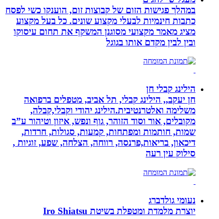
במהלך פגישות הזום של קבוצות זום, הוענקו כשי לפסח
כתבות חינמיות לבעלי מקצוע שונים. כל בעל מקצוע
מציג מאמר מקצועי מסוגנן המשקף את תחום עיסוקו
ובין לבין מקדם אותו בגוגל
הילינג קבלי חן
חן יעקב,, הילינג קבלי, תל אביב, מטפלים ברפואה
משלימה ואלטרנטיבית.הילינג יהודי וקבלי,קבלה,
מקובלים, אור וסוד הזוהר, גוף ונפש, איזון וטיהור ע”ב
שמות, חותמות ומפתחות, קמעות, סגולות, חרדות,
דיכאון, בריאות,פרנסה, רווחה, הצלחה, שפע, זוגיות ,
סילוק עין רעה
נעומי גולדברג
יוצרת מלמדת ומטפלת בשיטת Iro Shiatsu