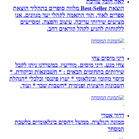
לאה חובל עורכת
הוצאת Best-Seller מלווה סופרים בתהליך הוצאת
ספרים לאור, תוך התאמה לקהלי יעד מגוונים. אנו
מציעים שירותי עריכה, עיצוב והפצה, ומסייעים
ללקוחות להגיע לקהל קוראים רחב.
דיני מיסים צחי
צחי מנע, דיני מיסים, מודיעין, במשרדנו ניתן לקבל
שירותים בתחומים הבאים : * חשבונאות וביקורת. *
מיסוי מקומי ובינלאומי * יעוץ פיננסי וכלכלי *הנהלת
חשבונות חיצונית ופנימית *חשבות שכר * ועוד.
דרור אטרי
ממונה רגולציה, ממשל ויחסים בינלאומיים בלשכת
המסחר