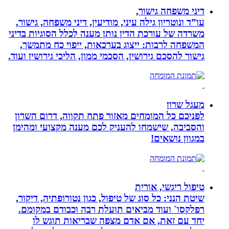
דיני משפחה גישור,
עו”ד ונוטריון גילה עיני, מודיעין, דיני משפחה, גישור,
משרדה של עורכת הדין נותן מענה לכלל הסוגיות בדיני
המשפחה לרבות: ייצוג בערכאות, ייפוי כח מתמשך,
גישור להסכם גירושין, הסכמי ממון, הליכי גירושין ועוד.
מעגל שרון
לפניכם כל המומחים מאזור פתח תקווה, דרום השרון
והסביבה, שישמחו להעניק לכם מענה מקצועי ומהימן
במגוון נושאים!
טיפול ריגשי, אורית
שיטת הנני: כל סוג של טיפול, כגון נטורופתיה, דיקור,
רפלקסו` ועוד מביאים תועלת רבה וכבודם במקומם.
יחד עם זאת, אם אדם מצפה שבריאות תוגש לו