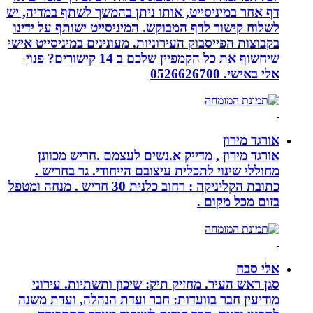
דף אחר במיניסייט, אותו ניתן בהמשך לשתף במדיה, יש
לשלוח קישור לדף המבוקש. המיניסייט ישותף על ידינו
בקבוצות הפייסבוק העירוניות. מעונינים במיניסייט אישי
שיחשוף את כל הקמפיין שלכם ב 14 קישורים? פנוי
אלי באישי. 0526626700
אורגד מירון
אורגד מירון , מדייק א.נשים לעצמם .חריש מכוונן
מחוללי שינוי לתכלית עיצובם הייחודי. גר בחריש .
כתובת הקליניקה : רחוב כלנית 30 חריש . מנחה ומטפל
בזום מכל מקום .
אלי סבח
סגן ראש העיר. מחזיק תיק: שיכון ותשתיות. עירוני
מודיעין חבר בוועדות: חבר ועדת הנהלה, ועדת משנה