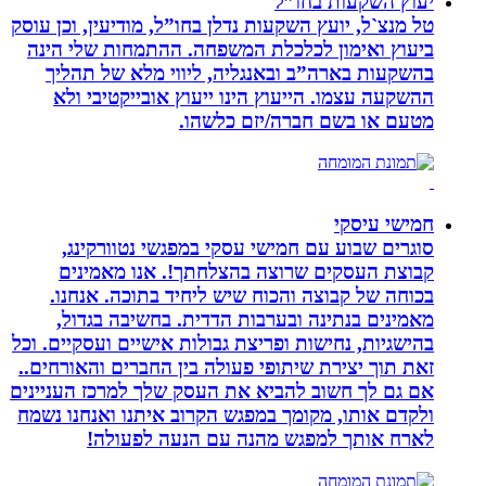
יעוץ השקעות בחו”ל
טל מנצ`ל, יועץ השקעות נדלן בחו”ל, מודיעין, וכן עוסק
ביעוץ ואימון לכלכלת המשפחה. ההתמחות שלי הינה
בהשקעות בארה”ב ובאנגליה, ליווי מלא של תהליך
ההשקעה עצמו. הייעוץ הינו ייעוץ אובייקטיבי ולא
מטעם או בשם חברה/יזם כלשהו.
חמישי עיסקי
סוגרים שבוע עם חמישי עסקי במפגשי נטוורקינג,
קבוצת העסקים שרוצה בהצלחתך!. אנו מאמינים
בכוחה של קבוצה והכוח שיש ליחיד בתוכה. אנחנו.
מאמינים בנתינה ובערבות הדדית. בחשיבה בגדול,
בהישגיות, נחישות ופריצת גבולות אישיים ועסקיים. וכל
זאת תוך יצירת שיתופי פעולה בין החברים והאורחים..
אם גם לך חשוב להביא את העסק שלך למרכז העניינים
ולקדם אותו, מקומך במפגש הקרוב איתנו ואנחנו נשמח
לארח אותך למפגש מהנה עם הנעה לפעולה!