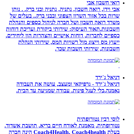
רואי חשבון אבי
אבי וידן, רואה חשבון, נתניה, נתניה ובני ברק. . נותן
שרות בכל אזור השרון הצפוני ובבני ברק.. בעלים של
משרד רואה חשבון ושל חברה לניהול כספים והנהלת
חשבונות.תאור העיסוק: שירותי ביקורת ועריכת דוחות
כספיים לחברות, דוחות אישיים והצהרות הון ליחידים,
ייעוץ מס וייצוג מול רשויות המס, שירותי הנהלת
חשבונות, שירותי חשבות שכר.
דניאל ג`ירד
דניאל ג`ירד - גרפיקאי ומעצב, עושה את העבודה
נאמנה,בלי לעגל פינות. עבודה שמגיעה עד הבית.
לוסי רבין נטורופתית
נטורופתית, מאמנת לאורח חיים בריא, תושבת אשדוד.
בעלת Coach4Health, Coach4health הינה חברה