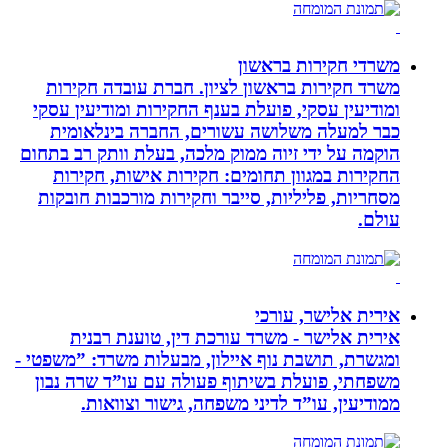
משרדי חקירות בראשון
משרד חקירות בראשון לציון. חברת עובדה חקירות
ומודיעין עסקי, פועלת בענף החקירות ומודיעין עסקי
כבר למעלה משלושה עשורים, החברה בינלאומית
הוקמה על ידי זיוה ממוק מלכה, בעלת וותק רב בתחום
החקירות במגוון תחומים: חקירות אישות, חקירות
מסחריות, פליליות, סייבר וחקירות מורכבות חובקות
עולם.
אירית אלישר, עורכי
אירית אלישר - משרד עורכת דין, טוענת רבנית
ומגשרת, תושבת נוף איילון, מבעלות משרד: ”משפטי -
משפחתי, פועלת בשיתוף פעולה עם עו”ד שרה נבון
ממודיעין, עו”ד לדיני משפחה, גישור וצוואות.