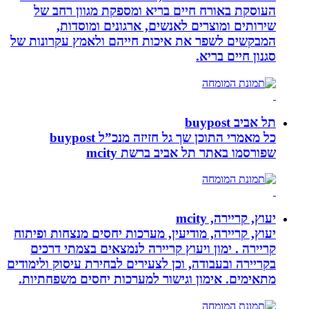
העוסקת באורח חיים בריא ומספקת מגוון רחב של
שירותים ומוצרים לאנשים, ארגונים ומוסדות,
המבקשים לשפר את איכות חייהם ולאמץ עקרונות של
סגנון חיים בריא.
תל אביב buypost
כל מאמרי התוכן שך גל חזיזה מנכ”ל buypost
שפורסמו באתר תל אביב ברשת mcity
יעוץ, קריירה, mcity
יעוץ, קריירה, מודיעין, מערכות יחסים מנצחות ופיתוח
קריירה . ימון ויעוץ קריירה לנמצאים בצמתי דרכים
בקריירה ובעבודה, וכן לצעירים לבחירת עיסוק ולימודים
מתאימים. אימון וגישור למערכות יחסים משפחתיות.