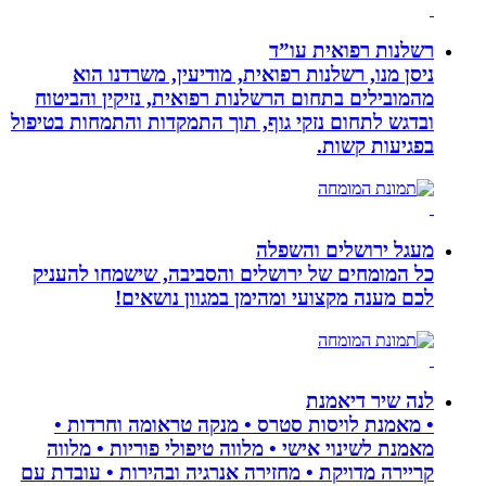
רשלנות רפואית עו”ד
ניסן מנו, רשלנות רפואית, מודיעין, משרדנו הוא
מהמובילים בתחום הרשלנות רפואית, נזיקין והביטוח
ובדגש לתחום נזקי גוף, תוך התמקדות והתמחות בטיפול
בפגיעות קשות.
מעגל ירושלים והשפלה
כל המומחים של ירושלים והסביבה, שישמחו להעניק
לכם מענה מקצועי ומהימן במגוון נושאים!
לנה שיר דיאמנת
• מאמנת לויסות סטרס • מנקה טראומה וחרדות •
מאמנת לשינוי אישי • מלווה טיפולי פוריות • מלווה
קריירה מדויקת • מחזירה אנרגיה ובהירות • עובדת עם