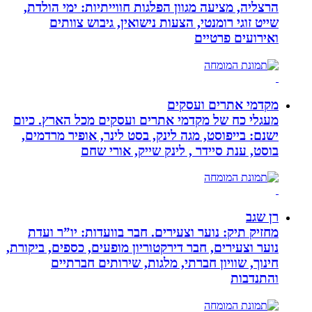
הרצליה, מציעה מגוון הפלגות חווייתיות: ימי הולדת,
שייט זוגי רומנטי, הצעות נישואין, גיבוש צוותים
ואירועים פרטיים
מקדמי אתרים ועסקים
מעגלי כח של מקדמי אתרים ועסקים מכל הארץ. כיום
ישנם: בייפוסט, מגה לינק, בסט לינר, אופיר מרדמים,
בוסט, ענת סיידר , לינק שייק, אורי שחם
רן שגב
מחזיק תיק: נוער וצעירים. חבר בוועדות: יו”ר ועדת
נוער וצעירים, חבר דירקטוריון מופעים, כספים, ביקורת,
חינוך, שוויון חברתי, מלגות, שירותים חברתיים
והתנדבות