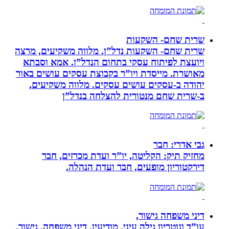
שרית שחם- השקעות
שרית שחם- השקעות נדל”ן. מלווה משקיעים, מרצה
ויועצת לפיתוח עסקי בתחום הנדל”ן. אמא וסבתא
מאושרת. ‏מייסדת ויו”ר בקבוצת עסקים עושים באור
יהודה‏ ב-‏עסקים עושים עסקים‏. ‏מלווה משקיעים,
ב-‏שרית שחם מנטורית להצלחה בנדל”ן‏
גבי אדרי: חבר
מחזיק תיק: הקליטה, יו”ר ועדת מכרזים, חבר
דירקטוריון מופעים, חבר ועדת הנהלה.
דיני משפחה גישור,
עו”ד ונוטריון גילה עיני, מודיעין, דיני משפחה, גישור,