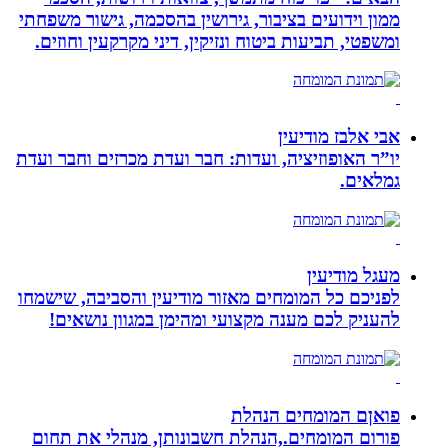
ממון וידועים בציבור, גירושין בהסכמה, גישור משפחתי
ומשפטי, תביעות ביטוח ונזיקין, דיני מקרקעין וחוזים.
אבי אלבז מודיעין
יו”ר האופוזיציה, ועדות: חבר ועדת מכרזים וחבר ועדת
גמלאים.
מעגל מודיעין
לפניכם כל המומחים מאזור מודיעין והסביבה, שישמחו
להעניק לכם מענה מקצועי ומהימן במגוון נושאים!
פואןם המומחים הנהלת
פורום המומחים.,הנהלת חשבונותן, מנהלי את תחום