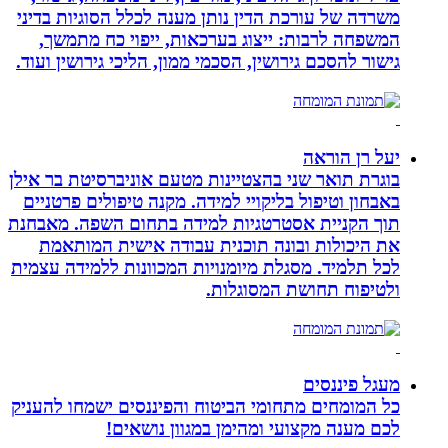
משרדה של עורכת הדין נותן מענה לכלל הסוגיות בדיני
המשפחה לרבות: ייצוג בערכאות, ייפוי כח מתמשך,
גישור להסכם גירושין, הסכמי ממון, הליכי גירושין ועוד.
יעל רן הוראה
בוגרת תואר שני בהצטיינות מטעם אוניברסיטת בר אילן
באבחון וטיפול בליקויי למידה. מקנה טיפולים פרטניים
תוך הקניית אסטרטגיות למידה בתחום השפה. מאבחנת
את היכולות ובונה תוכנית עבודה אישית המותאמת
לכל תלמיד. מסגלת מיומנויות המכוונות ללמידה עצמית
ולטיפוח תחושת המסוגלות.
מעגל פיננסים
כל המומחים מתחומי הביטוח והפיננסים ישמחו להעניק
לכם מענה מקצועי ומהימן במגוון נושאים!