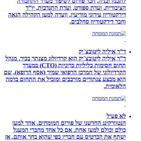
לתכנון ובניה, חבר פורום לשיפור מערך התחבורה
הציבורית, ועדת ספורט, ועדת התנדבות, יו”ר
דירקטוריון עירוני מודיעין, וועדה למען הקהילה הגאה
וחבר דירקטוריון סחלבים.
ד”ר איליה ליטובצ`יק
ד”ר איליה ליטובצ`יק הוא קרדיולוג מצנתר בכיר, מנהל
תחום חסימות כליליות כרוניות (CTO) במערך
הקרדיולוגי של המרכז הרפואי שמיר (אסף הרופא), שם
הוא מבצע צנתורים מורכבים ומוביל את התחום ברמה
הלאומית.
לא פעיל
הנטוורקינג החדשני של פורום המומחים. אחד למען
כולם וכולם למען אחת. אם כל אחד מחברי המעגל
ישתף את הכרטיס עם חבריו כפי שהוא בחר אותם, אז