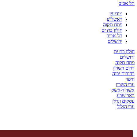
יב
מודיעין
ראשל”צ
פתח תקוה
חולון בת ים
תל אביב
ירושלים
בת ים
ים
קוה
השרון
ת יבנה
שרון
ד-אשק
שבע
 ונדלן
ליל