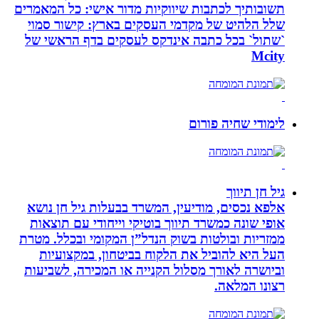
תשובותיך לכתבות שיווקיות מדור אישי: כל המאמרים
שלל הלהיט של מקדמי העסקים בארץ: קישור סמוי
`שתול` בכל כתבה אינדקס לעסקים בדף הראשי של
Mcity
לימודי שחיה פורום
גיל חן תיווך
אלפא נכסים, מודיעין, המשרד בבעלות גיל חן נושא
אופי שונה כמשרד תיווך בוטיקי וייחודי עם תוצאות
ממזריות ובולטות בשוק הנדל”ן המקומי ובכלל. מטרת
העל היא להוביל את הלקוח בביטחון, במקצועיות
וביושרה לאורך מסלול הקנייה או המכירה, לשביעות
רצונו המלאה.