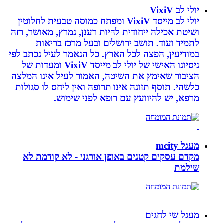
יולי לב VixiV
יולי לב מייסד VixiV ומפתח כמוסה טבעית לחלוטין
ושיטת אכילה ייחודית להיות רענן, נמרץ, מאושר, רזה
לתמיד ועוד. תושב ירושלים ובעל מרכז בריאות
במודיעין, הפצה לכל הארץ. כל הנאמר לעיל נכתב לפי
ניסיונו האישי של יולי לב מייסד VixiV ומעדות של
הציבור שאימץ את השיטה, האמור לעיל אינו המלצה
כלשהי. תוסף תזונה אינו תרופה ואין ליחס לו סגולות
מרפא, יש להיוועץ עם רופא לפני שימוש.
מעגל mcity
מקדם עסקים קטנים באופן אורגני - לא קודמת לא
שילמת
מעגל שי לחגים