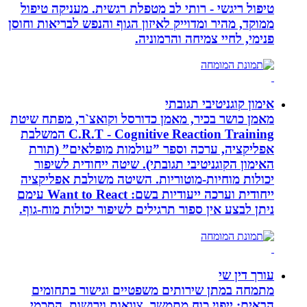
טיפול ריגשי - רותי לב מטפלת רגשית. מעניקה טיפול
ממוקד, מהיר ומדוייק לאיזון הגוף והנפש לבריאות וחוסן
פנימי, לחיי צמיחה והרמוניה.
אימון קוגניטיבי תגובתי
מאמן כושר בכיר, מאמן כדורסל וקואצ`ר, מפתח שיטת
C.R.T - Cognitive Reaction Training המשלבת
אפליקציה, ערכה וספר ”עולמות מופלאים” (תורת
האימון הקוגניטיבי תגובתי). שיטה ייחודית לשיפור
יכולות מוחיות-מוטוריות. השיטה משולבת אפליקציה
ייחודית וערכה ייעודיות בשם: Want to React עימם
ניתן לבצע אין ספור תרגילים לשיפור יכולות מוח-גוף.
עורך דין שי
מתמחה במתן שירותים משפטיים וגישור בתחומים
הבאים: ייפוי כוח מתמשך, צוואות וירושות, הסכמי