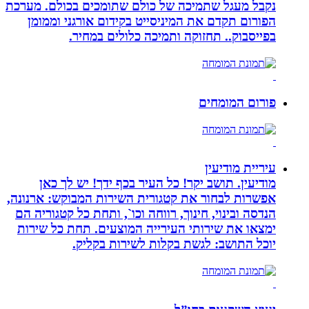
נקבל מעגל שתמיכה של כולם שתומכים בכולם. מערכת
הפורום תקדם את המיניסייט בקידום אורגני וממומן
בפייסבוק.. תחזוקה ותמיכה כלולים במחיר.
פורום המומחים
עיריית מודיעין
מודיעין. תושב יקר! כל העיר בכף ידך! יש לך כאן
אפשרות לבחור את קטגורית השירות המבוקש: ארנונה,
הנדסה ובינוי, חינוך, רווחה וכו`, ותחת כל קטגוריה הם
ימצאו את שירותי העירייה המוצעים. תחת כל שירות
יוכל התושב: לגשת בקלות לשירות בקליק.