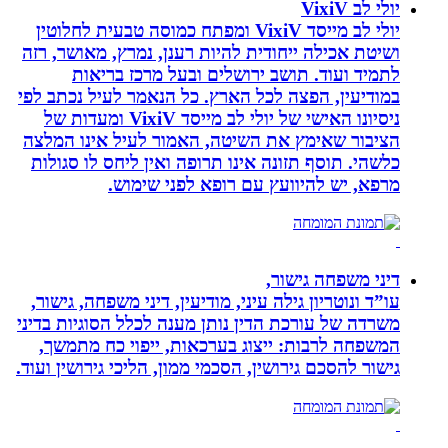
יולי לב VixiV
יולי לב מייסד VixiV ומפתח כמוסה טבעית לחלוטין
ושיטת אכילה ייחודית להיות רענן, נמרץ, מאושר, רזה
לתמיד ועוד. תושב ירושלים ובעל מרכז בריאות
במודיעין, הפצה לכל הארץ. כל הנאמר לעיל נכתב לפי
ניסיונו האישי של יולי לב מייסד VixiV ומעדות של
הציבור שאימץ את השיטה, האמור לעיל אינו המלצה
כלשהי. תוסף תזונה אינו תרופה ואין ליחס לו סגולות
מרפא, יש להיוועץ עם רופא לפני שימוש.
דיני משפחה גישור,
עו”ד ונוטריון גילה עיני, מודיעין, דיני משפחה, גישור,
משרדה של עורכת הדין נותן מענה לכלל הסוגיות בדיני
המשפחה לרבות: ייצוג בערכאות, ייפוי כח מתמשך,
גישור להסכם גירושין, הסכמי ממון, הליכי גירושין ועוד.