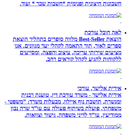
חשבונות חיצונית ופנימית *חשבות שכר * ועוד.
לאה חובל עורכת
הוצאת Best-Seller מלווה סופרים בתהליך הוצאת
ספרים לאור, תוך התאמה לקהלי יעד מגוונים. אנו
מציעים שירותי עריכה, עיצוב והפצה, ומסייעים
ללקוחות להגיע לקהל קוראים רחב.
אירית אלישר, עורכי
אירית אלישר - משרד עורכת דין, טוענת רבנית
ומגשרת, תושבת נוף איילון, מבעלות משרד: ”משפטי -
משפחתי, פועלת בשיתוף פעולה עם עו”ד שרה נבון
ממודיעין, עו”ד לדיני משפחה, גישור וצוואות.