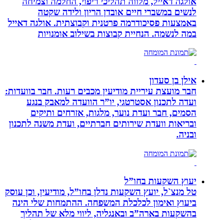
אולגה דאייל, מלווה תהליכי ריפוי, החלמה וצמיחה
לנשים במשברי חיים אובדן הריון ולידה שקטה
באמצעות פסיכודרמה פרטנית וקבוצתית. אולגה דאייל
במה לנשמה. ‏הנחיית קבוצות בשילוב אומנויות‏
אילן בן סעדון
חבר מועצת עיריית מודיעין מכבים רעות. חבר בוועדות:
ועדה לתכנון אסטרטגי, יו”ר הוועדה למאבק בנגע
הסמים, חבר ועדת נוער, מלגות, אזרחים ותיקים
ובריאות וועדת שירותים חברתיים, ועדת משנה לתכנון
ובניה.
יעוץ השקעות בחו”ל
טל מנצ`ל, יועץ השקעות נדלן בחו”ל, מודיעין, וכן עוסק
ביעוץ ואימון לכלכלת המשפחה. ההתמחות שלי הינה
בהשקעות בארה”ב ובאנגליה, ליווי מלא של תהליך