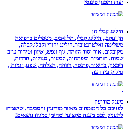
יעוץ ותכנון פיננסי
הילינג קבלי חן
חן יעקב,, הילינג קבלי, תל אביב, מטפלים ברפואה
משלימה ואלטרנטיבית.הילינג יהודי וקבלי,קבלה,
מקובלים, אור וסוד הזוהר, גוף ונפש, איזון וטיהור ע”ב
שמות, חותמות ומפתחות, קמעות, סגולות, חרדות,
דיכאון, בריאות,פרנסה, רווחה, הצלחה, שפע, זוגיות ,
סילוק עין רעה
מעגל מודיעין
לפניכם כל המומחים מאזור מודיעין והסביבה, שישמחו
להעניק לכם מענה מקצועי ומהימן במגוון נושאים!