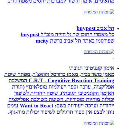
מתאימים. אימון וגישור למערכות יחסים משפחתיות.
תל אביב buypost
כל מאמרי התוכן שך גל חזיזה מנכ”ל buypost
שפורסמו באתר תל אביב ברשת mcity
אימון קוגניטיבי תגובתי
מאמן כושר בכיר, מאמן כדורסל וקואצ`ר, מפתח שיטת
C.R.T - Cognitive Reaction Training המשלבת
אפליקציה, ערכה וספר ”עולמות מופלאים” (תורת
האימון הקוגניטיבי תגובתי). שיטה ייחודית לשיפור
יכולות מוחיות-מוטוריות. השיטה משולבת אפליקציה
ייחודית וערכה ייעודיות בשם: Want to React עימם
ניתן לבצע אין ספור תרגילים לשיפור יכולות מוח-גוף.