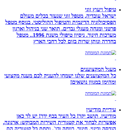
טיפול ויעוץ זוגי
ישראל עובדיה, מטפל זוגי שנעזר בכלים מעולם
הפסיכולוגיה הדינמית והטיפול ההוליסטי. בנוסף מטפל
פרטני ומנחה מעגלי גברים. תואר שני בניהול וארגון
מערכות חינוך. ניסיון טיפולי משנת 1996.. מטפל
בחדרה ונותן שרות בזום לכל רחבי הארץ
מעגל המקצוענים
כל המקצוענים שלנו ישמחו להעניק לכם מענה מקצועי
ומהימן במגוון נושאים!
עיריית מודיעין
מודיעין. תושב יקר! כל העיר בכף ידך! יש לך כאן
אפשרות לבחור את קטגורית השירות המבוקש: ארנונה,
הנדסה ובינוי, חינוך, רווחה וכו`, ותחת כל קטגוריה הם