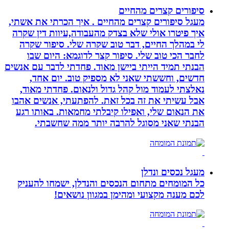
סיפורים קצרים מהחיים
מעגל סיפורים קצרים מהחיים . איך הכרתי את אשתי,
איך פיטרו אולי שלא בצדק מהעבודה,עיוות דין שקרה
לי במהלך החיים, דבר טוב שקרה שלי. סיפור שקרה
לחבר הכי טוב שלי. סיפור קצר לדוגמא: היום שבו
הבנתי תמיד הייתי ביישן מאוד. פחדתי לדבר עם אנשים
חדשים, וחששתי שאני לא מספיק טוב. יום אחד,
נאלצתי לעמוד מול קהל גדול ולנאום. פחדתי מאוד,
אבל עשיתי את זה בכל זאת. להפתעתי, אנשים אהבו
את הנאום שלי, ואפילו קיבלתי מחמאות. באותו רגע
הבנתי שאני מסוגל להרבה יותר ממה שחשבתי.
מעגל נכסים ונדלן
כל המומחים מתחום הנכסים והנדלן, ישמחו להעניק
לכם מענה מקצועי ומהימן במגוון נושאים!