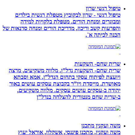
טיפול רגשי שרון
טיפול רגשי - שרון לבקוביץ מטפלת רגשית בילדים
ומבוגרים ומנחת הורים. מטפלת בלקויות למידה
והפרעות קשב וריכוז, מדריכת הורים ומנחה סדנאות של
הכנה לכיתה א`.
שרית שחם- השקעות
שרית שחם- השקעות נדל”ן. מלווה משקיעים, מרצה
ויועצת לפיתוח עסקי בתחום הנדל”ן. אמא וסבתא
מאושרת. ‏מייסדת ויו”ר בקבוצת עסקים עושים באור
יהודה‏ ב-‏עסקים עושים עסקים‏. ‏מלווה משקיעים,
ב-‏שרית שחם מנטורית להצלחה בנדל”ן‏
משה ועקנין מתכנן
משה ועקנין, מתכנן פיננסי, אשקלון, אוראל יעוץ