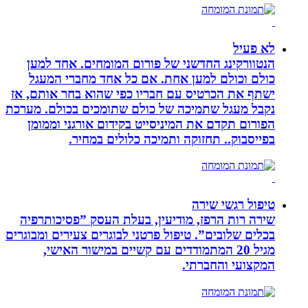
לא פעיל
הנטוורקינג החדשני של פורום המומחים. אחד למען
כולם וכולם למען אחת. אם כל אחד מחברי המעגל
ישתף את הכרטיס עם חבריו כפי שהוא בחר אותם, אז
נקבל מעגל שתמיכה של כולם שתומכים בכולם. מערכת
הפורום תקדם את המיניסייט בקידום אורגני וממומן
בפייסבוק.. תחזוקה ותמיכה כלולים במחיר.
טיפול רגשי שירה
שירה רות הרפז, מודיעין, בעלת העסק ”פסיכותרפיה
בכלים שלובים”. טיפול פרטני לבוגרים צעירים ומבוגרים
מגיל 20 המתמודדים עם קשיים במישור האישי,
המקצועי והחברתי.