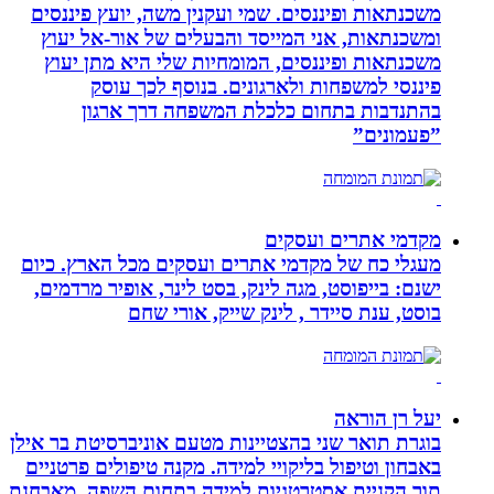
משכנתאות ופיננסים. שמי ועקנין משה, יועץ פיננסים
ומשכנתאות, אני המייסד והבעלים של אור-אל יעוץ
משכנתאות ופיננסים, המומחיות שלי היא מתן יעוץ
פיננסי למשפחות ולארגונים. בנוסף לכך עוסק
בהתנדבות בתחום כלכלת המשפחה דרך ארגון
”פעמונים”
מקדמי אתרים ועסקים
מעגלי כח של מקדמי אתרים ועסקים מכל הארץ. כיום
ישנם: בייפוסט, מגה לינק, בסט לינר, אופיר מרדמים,
בוסט, ענת סיידר , לינק שייק, אורי שחם
יעל רן הוראה
בוגרת תואר שני בהצטיינות מטעם אוניברסיטת בר אילן
באבחון וטיפול בליקויי למידה. מקנה טיפולים פרטניים
תוך הקניית אסטרטגיות למידה בתחום השפה. מאבחנת