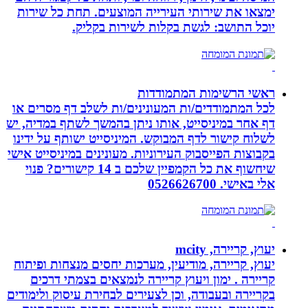
ימצאו את שירותי העירייה המוצעים. תחת כל שירות
יוכל התושב: לגשת בקלות לשירות בקליק.
ראשי הרשימות המתמודדות
לכל המתמודדים/ות המעונינים/ות לשלב דף מסרים או
דף אחר במיניסייט, אותו ניתן בהמשך לשתף במדיה, יש
לשלוח קישור לדף המבוקש. המיניסייט ישותף על ידינו
בקבוצות הפייסבוק העירוניות. מעונינים במיניסייט אישי
שיחשוף את כל הקמפיין שלכם ב 14 קישורים? פנוי
אלי באישי. 0526626700
יעוץ, קריירה, mcity
יעוץ, קריירה, מודיעין, מערכות יחסים מנצחות ופיתוח
קריירה . ימון ויעוץ קריירה לנמצאים בצמתי דרכים
בקריירה ובעבודה, וכן לצעירים לבחירת עיסוק ולימודים