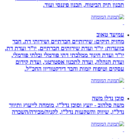
תכנון תיק הביטוח, תכנון פיננסי ועוד.
עמיעד טאוב
מחזיק תיקים: שירותיים חברתיים ושירותי דת. חבר
בוועדות: יו”ר ועדת שירותים חברתיים, יו”ר ועדת דת,
יו”ר ועדת חינוך ממלכתי דתי פורמלי ובלתי פורמלי,
ועדת הנהלה, ועדה לתכנון אסטרטגי, ועדת קידום
עסקים וטיפוח יזמות וחבר דירקטוריון החכ”ל.
סוכן נדלן משה
משה סלהוב - יועץ וסוכן נדל”ן, מומחה לייעוץ ותיווך
נדל”ן, שיווק והשקעות נדל”ן, לקניה/מכירה/השכרה