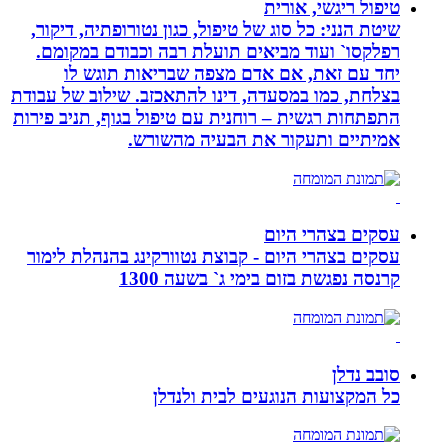
טיפול ריגשי, אורית
שיטת הנני: כל סוג של טיפול, כגון נטורופתיה, דיקור,
רפלקסו` ועוד מביאים תועלת רבה וכבודם במקומם.
יחד עם זאת, אם אדם מצפה שבריאות תוגש לו
בצלחת, כמו במסעדה, דינו להתאכזב. שילוב של עבודת
התפתחות רגשית – רוחנית עם טיפול בגוף, תניב פירות
אמיתיים ותעקור את הבעיה מהשורש.
עסקים בצהרי היום
עסקים בצהרי היום - קבוצת נטוורקינג בהנהלת לימור
קרנסה נפגשת בזום בימי ג` בשעה 1300
סובב נדלן
כל המקצועות הנוגעים לבית ולנדלן