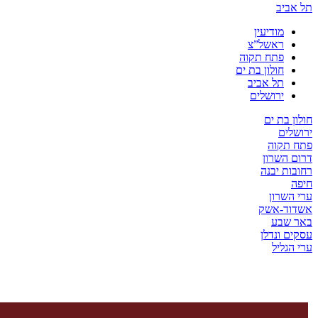
יב
מודיעין
ראשל”צ
פתח תקוה
חולון בת ים
תל אביב
ירושלים
בת ים
ים
קוה
השרון
ת יבנה
שרון
ד-אשק
שבע
 ונדלן
ליל