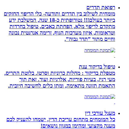
רפואת תדרים
מומחית לשילוב בין תדרים ותודעה- כלי הריפוי החזקים
ביותר בעולם!!! נטורופתית כ-18 שנה, המשלבת ידע
מתקדם לריפוי מלא, הפחתת כאבים, טיפול בחרדות
וטראומות, איזון מערכות הגוף, זרימה אנרגטית נכונה
וחיים מתוך ”תדר גבוה”.
טיפול בדיקור ענת
מטפלת בדיקור : מחלות כרוניות וסרטן. בלוטת התריס,
מעי רגיז, בעיות פוריות, אלרגיות ועוד. זאת תוך
התאמת תזונה מתאימה, ומתן כלים לחשיבה חיובית.
מעגל עורכי דין
כל המומחים מתחום עריכת הדין, ישמחו להעניק לכם
מענה מקצועי ומהימן במגוון נושאים!