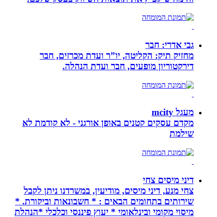
גבי אדרי: חבר
מחזיק תיק: הקליטה, יו”ר ועדת מכרזים, חבר
דירקטוריון מופעים, חבר ועדת הנהלה.
מעגל mcity
מקדם עסקים קטנים באופן אורגני - לא קודמת לא
שילמת
דיני מיסים צחי
צחי מנע, דיני מיסים, מודיעין, במשרדנו ניתן לקבל
שירותים בתחומים הבאים : * חשבונאות וביקורת. *
מיסוי מקומי ובינלאומי * יעוץ פיננסי וכלכלי *הנהלת