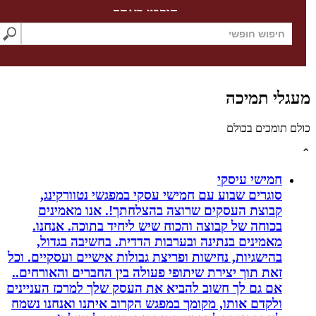
חיפוש באתר
לי תמיכה
תומכים בכולם
חמישי עיסקי
סוגרים שבוע עם חמישי עסקי במפגשי נטוורקינג,
קבוצת העסקים שרוצה בהצלחתך!. אנו מאמינים
בכוחה של קבוצה והכוח שיש ליחיד בתוכה. אנחנו.
מאמינים בנתינה ובערבות הדדית. בחשיבה בגדול,
בהישגיות, נחישות ופריצת גבולות אישיים ועסקיים. וכל
זאת תוך יצירת שיתופי פעולה בין החברים והאורחים..
אם גם לך חשוב להביא את העסק שלך למרכז העניינים
ולקדם אותו, מקומך במפגש הקרוב איתנו ואנחנו נשמח