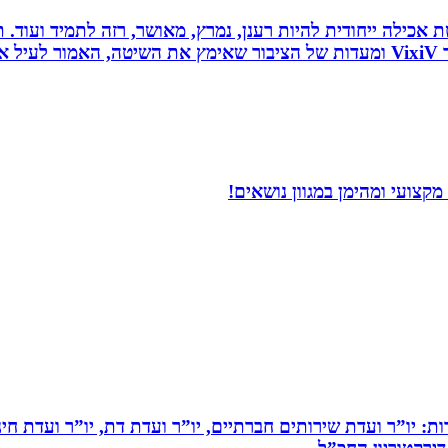
 לחלוטין ושיטת אכילה ייחודית להיות רענן, נמרץ, מאושר, רזה לתמיד
כל הנאמר לעיל נכתב לפי ניסיונו האישי של יולי לב מייסד VixiV ומעדות של הציבור ש
קצועי ומהימן במגוון נושאים!
ות: יו”ר ועדת שירותים חברתיים, יו”ר ועדת דת, יו”ר ועדת חי