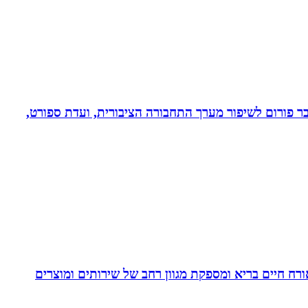
חבר פורום לשיפור מערך התחבורה הציבורית, ועדת ספורט,
. בעלת Coach4Health, Coach4health הינה חברה העוסקת באורח חיים בריא ומספקת מגוון רחב של שירותים ומוצרים