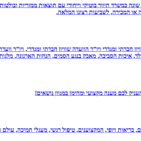
שונה כמשרד תיווך בוטיקי וייחודי עם תוצאות ממזריות ובולטו
ה או המכירה, לשביעות רצונו המלאה.
ון חברתי ומגדרי ויו”ר הוועדה שוויון חברתי ומגדרי, ויו”ר וועד
ילד, איכות הסביבה, מאבק בנגע הסמים, הנחות הארנונה, מלגו
ניק לכם מענה מקצועי ומהימן במגוון נושאים!
ים, בריאות ויופי, המקצוענים, טיפול רגשי, מעגלי תמיכה, עולם ה