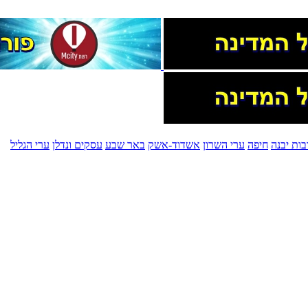
בות יבנה
חיפה
ערי השרון
אשדוד-אשק
באר שבע
עסקים ונדלן
ערי הגליל