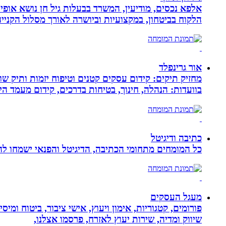
אלפא נכסים, מודיעין, המשרד בבעלות גיל חן נושא אופי 
הלקוח בביטחון, במקצועיות וביושרה לאורך מסלול הקניי
אור גרינפלד
מחזיק תיקים: קידום עסקים קטנים וטיפוח יזמות ותיק שווי
בוועדות: הנהלה, חינוך, בטיחות בדרכים, קידום מעמד ה
כתיבה ודיגיטל
כל המומחים מתחומי הכתיבה, הדיגיטל והפנאי ישמחו להע
מעגל העסקים
פורומים, קטגוריות, אימון ויעוץ, אישי ציבור, ביטוח ומיס
שיווק ומדיה, שירות יעוץ לאזרח, פרסמו אצלנו,