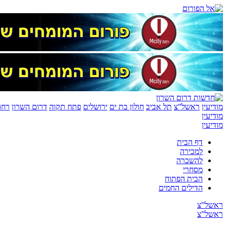
מודיעין
ראשל”צ
תל אביב
חולון בת ים
ירושלים
פתח תקוה
דרום השרון
רחו
מודיעין
מודיעין
דף הבית
למכירה
להשכרה
מסחרי
הבית הפתוח
הדילים החמים
ראשל”צ
ראשל”צ