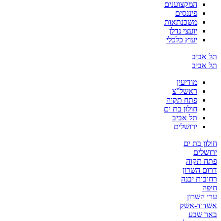
המקצוענים
פיננסים
משכנתאות
יועצי נדלן
יעוץ כלכלי
תל אביב
תל אביב
מודיעין
ראשל”צ
פתח תקוה
חולון בת ים
תל אביב
ירושלים
חולון בת ים
ירושלים
פתח תקוה
דרום השרון
רחובות יבנה
חיפה
ערי השרון
אשדוד-אשק
באר שבע