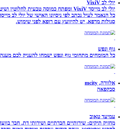
יולי לב VixiV
יולי לב מייסד VixiV ומפתח כמוסה טבעית
סגולות מרפא, יש להיוועץ עם רופא לפני שימוש.
גוף ונפש
כל המומחים מתחומי גוף ונפש ישמחו להעניק לכם מענה מ
אלוורה, mcity
סבקפאה
עמיעד טאוב
מחזיק תיקים: שירותיים חברתיים ושירותי דת. חבר בוועד