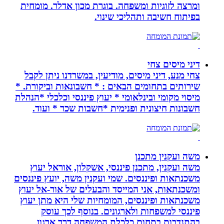
ומרצה לזוגיות ומשפחה. בוגרת מכון אדלר. מומחית
בפיתוח חשיבה ותהליכי שינוי.
דיני מיסים צחי
צחי מנע, דיני מיסים, מודיעין, במשרדנו ניתן לקבל
שירותים בתחומים הבאים : * חשבונאות וביקורת. *
מיסוי מקומי ובינלאומי * יעוץ פיננסי וכלכלי *הנהלת
חשבונות חיצונית ופנימית *חשבות שכר * ועוד.
משה ועקנין מתכנן
משה ועקנין, מתכנן פיננסי, אשקלון, אוראל יעוץ
משכנתאות ופיננסים. שמי ועקנין משה, יועץ פיננסים
ומשכנתאות, אני המייסד והבעלים של אור-אל יעוץ
משכנתאות ופיננסים, המומחיות שלי היא מתן יעוץ
פיננסי למשפחות ולארגונים. בנוסף לכך עוסק
בהתנדבות בתחום כלכלת המשפחה דרך ארגון