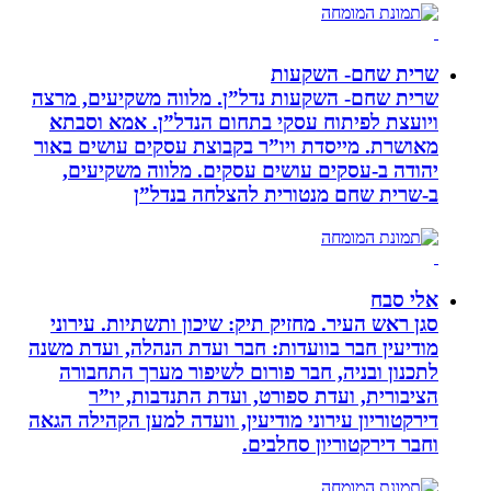
שרית שחם- השקעות
שרית שחם- השקעות נדל”ן. מלווה משקיעים, מרצה
ויועצת לפיתוח עסקי בתחום הנדל”ן. אמא וסבתא
מאושרת. ‏מייסדת ויו”ר בקבוצת עסקים עושים באור
יהודה‏ ב-‏עסקים עושים עסקים‏. ‏מלווה משקיעים,
ב-‏שרית שחם מנטורית להצלחה בנדל”ן‏
אלי סבח
סגן ראש העיר. מחזיק תיק: שיכון ותשתיות. עירוני
מודיעין חבר בוועדות: חבר ועדת הנהלה, ועדת משנה
לתכנון ובניה, חבר פורום לשיפור מערך התחבורה
הציבורית, ועדת ספורט, ועדת התנדבות, יו”ר
דירקטוריון עירוני מודיעין, וועדה למען הקהילה הגאה
וחבר דירקטוריון סחלבים.