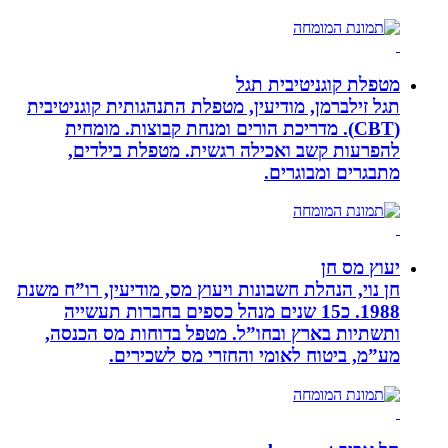
מטפלת קוגניטיבית תגל
תגל זילברמן, מודיעין, מטפלת התנהגותית קוגניטיבית
(CBT). מדריכת הורים ומנחת קבוצות. מומחית
להפרעות קשב ואכילה רגשית. מטפלת בילדים,
מתבגרים ומבוגרים.
יעוץ מס חן
חן נוי, הנהלת חשבונות ויעוץ מס, מודיעין, רו”ח משנת
1988. כ15 שנים מנהל כספים בחברות תעשייה
ותשתיות בארץ ובחו”ל. מטפל בדוחות מס הכנסה,
מע”מ, ביטוח לאומי והחזרי מס לשכירים.