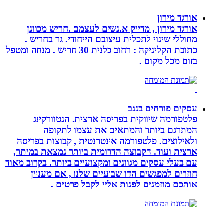
אורגד מירון
אורגד מירון , מדייק א.נשים לעצמם .חריש מכוונן
מחוללי שינוי לתכלית עיצובם הייחודי. גר בחריש .
כתובת הקליניקה : רחוב כלנית 30 חריש . מנחה ומטפל
בזום מכל מקום .
עסקים פורחים בנגב
פלטפורמה שיווקית בפריסה ארצית. הנטוורקינג
המתרגם ביותר והמתאים את עצמו לתקופה
ולאילוצים. פלטפורמה אינטרנטית , קבוצות בפריסה
ארצית ועוד. הקבוצה הדרומית ביותר נמצאת במיתר,
עם בעלי עסקים מגוונים ומקצועיים ביותר. בקרוב מאוד
חוזרים למפגשים הדו שבועיים שלנו , אם מעניין
אותכם מוזמנים לפנות אליי לקבל פרטים .