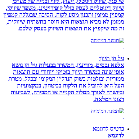
שי סגל, שיווק דיגיטלי, ייעוץ, ליווי ובנייה של מערכי
שיווק דיגיטליים לעסק כולל קופירייטינג, משפך שיווקי,
קמפיין ממומן ותכנון מסע לקוח. הסיבה שבגללה קמפיין
ממומן לא מביא תוצאות היא חוסר בתשתית שיווקית,
זה מה שיקפיץ את תוצאות השיווק בעסק שלכם.
גיל חן תיווך
אלפא נכסים, מודיעין, המשרד בבעלות גיל חן נושא
אופי שונה כמשרד תיווך בוטיקי וייחודי עם תוצאות
ממזריות ובולטות בשוק הנדל”ן המקומי ובכלל. מטרת
העל היא להוביל את הלקוח בביטחון, במקצועיות
וביושרה לאורך מסלול הקנייה או המכירה, לשביעות
רצונו המלאה.
כרטיס לדוגמא
לדוגמא