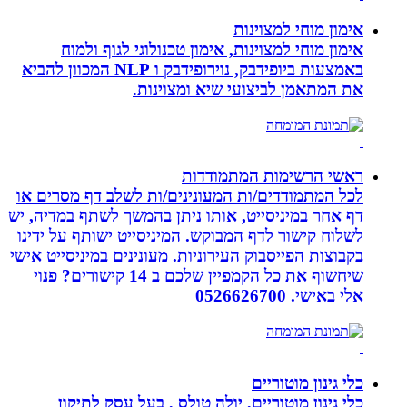
אימון מוחי למצוינות
אימון מוחי למצוינות, אימון טכנולוגי לגוף ולמוח
באמצעות ביופידבק, נוירופידבק ו NLP המכוון להביא
את המתאמן לביצועי שיא ומצוינות.
ראשי הרשימות המתמודדות
לכל המתמודדים/ות המעונינים/ות לשלב דף מסרים או
דף אחר במיניסייט, אותו ניתן בהמשך לשתף במדיה, יש
לשלוח קישור לדף המבוקש. המיניסייט ישותף על ידינו
בקבוצות הפייסבוק העירוניות. מעונינים במיניסייט אישי
שיחשוף את כל הקמפיין שלכם ב 14 קישורים? פנוי
אלי באישי. 0526626700
כלי גינון מוטוריים
כלי גינון מוטוריים, יולה טולס , בעל עסק לתיקון