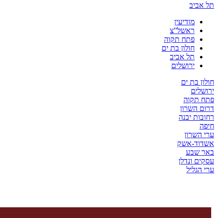
ביב
מודיעין
ראשל”צ
פתח תקוה
חולון בת ים
תל אביב
ירושלים
 בת ים
ים
תקוה
השרון
ת יבנה
שרון
ד-אשק
שבע
 ונדלן
גליל