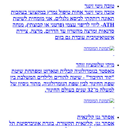
טובה גיטי זינגר
טובה גיטי זינגר אחות טיפול נמרץ במקצועי בעקבות
תאונה רותקתי לכיסא גלגלים. אני מומחית לשיטת
ATH- ליווי לריפוי עצמי (פרטני או קבוצתי), מנחה
סדנאות ומרצה מהשרון עד הדרום, מרצה, ציירת
אינטואיטיבית עובדת גם בזום
מיקי שלומציון זוהר
מאסטר בנומרולוגיה קבלית וטארוט ומפתחת שיטת
”קוד החיבור” - שיטה להורים ולילדים המשלבת בין
שפת החינוך לבין שפת הנומרולוגיה, מתוך ניסיון של
למעלה מ־32 שנים בעולם החינוך.
אסתר גנן קלינאית
אסתר גנן, קלינאית תקשורת, בוגרת אוניברסיטת תל