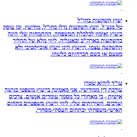
יעוץ השקעות בחו”ל
טל מנצ`ל, יועץ השקעות נדלן בחו”ל, מודיעין, וכן עוסק
ביעוץ ואימון לכלכלת המשפחה. ההתמחות שלי הינה
בהשקעות בארה”ב ובאנגליה, ליווי מלא של תהליך
ההשקעה עצמו. הייעוץ הינו ייעוץ אובייקטיבי ולא
מטעם או בשם חברה/יזם כלשהו.
עו”ד ליהיא שטרן
עורכת דין ממודיעין. אני מאמינה בייעוץ משפטי בגישה
אישית - כי מאחורי כל מסמך עומדים אנשים, צרכים
וערכים. השירותים שלי: ליווי וייעוץ משפטיים בתחום
האישי-משפחתי ובתחום העסקי-מסחרי.