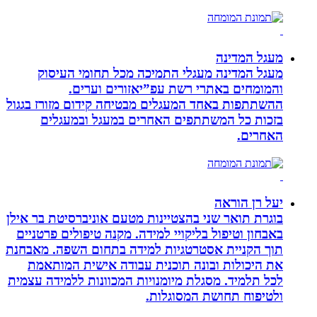
מעגל המדינה
מעגל המדינה מעגלי התמיכה מכל תחומי העיסוק
והמומחים באתרי רשת עפ”יאזורים וערים.
ההשתתפות באחד המעגלים מבטיחה קידום מזורז בגגול
בזכות כל המשתתפים האחרים במעגל ובמעגלים
האחרים.
יעל רן הוראה
בוגרת תואר שני בהצטיינות מטעם אוניברסיטת בר אילן
באבחון וטיפול בליקויי למידה. מקנה טיפולים פרטניים
תוך הקניית אסטרטגיות למידה בתחום השפה. מאבחנת
את היכולות ובונה תוכנית עבודה אישית המותאמת
לכל תלמיד. מסגלת מיומנויות המכוונות ללמידה עצמית
ולטיפוח תחושת המסוגלות.