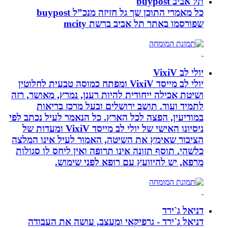
תל אביב buypost
כל מאמרי התוכן שך גל חזיזה מנכ”ל buypost
שפורסמו באתר תל אביב ברשת mcity
יולי לב VixiV
יולי לב מייסד VixiV ומפתח כמוסה טבעית לחלוטין
ושיטת אכילה ייחודית להיות רענן, נמרץ, מאושר, רזה
לתמיד ועוד. תושב ירושלים ובעל מרכז בריאות
במודיעין, הפצה לכל הארץ. כל הנאמר לעיל נכתב לפי
ניסיונו האישי של יולי לב מייסד VixiV ומעדות של
הציבור שאימץ את השיטה, האמור לעיל אינו המלצה
כלשהי. תוסף תזונה אינו תרופה ואין ליחס לו סגולות
מרפא, יש להיוועץ עם רופא לפני שימוש.
דניאל ג`ירד
דניאל ג`ירד - גרפיקאי ומעצב, עושה את העבודה