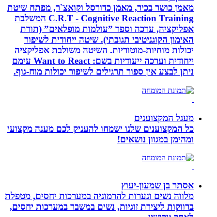
מאמן כושר בכיר, מאמן כדורסל וקואצ`ר, מפתח שיטת
C.R.T - Cognitive Reaction Training המשלבת
אפליקציה, ערכה וספר ”עולמות מופלאים” (תורת
האימון הקוגניטיבי תגובתי). שיטה ייחודית לשיפור
יכולות מוחיות-מוטוריות. השיטה משולבת אפליקציה
ייחודית וערכה ייעודיות בשם: Want to React עימם
ניתן לבצע אין ספור תרגילים לשיפור יכולות מוח-גוף.
מעגל המקצוענים
כל המקצוענים שלנו ישמחו להעניק לכם מענה מקצועי
ומהימן במגוון נושאים!
אסתר בן שמעון-יעוץ
מלווה נשים ונערות להרמוניה במערכות יחסים, מטפלת
ברווקות ליצירת זוגיות, נשים במשבר במערכות יחסים,