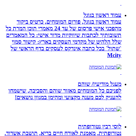
עמוד ראשון בגוגל
עמוד ראשון בגוגל, פורום המומחים, כרטיס ביקור
מהפכני אישי פרסום של עד 24 מאמרי תוכן המרת כל
תשובותיך לכתבות שיווקיות מדור אישי: כל המאמרים
שלל הלהיט של מקדמי העסקים בארץ: קישור סמוי
`שתול` בכל כתבה אינדקס לעסקים בדף הראשי של
Mcity
מעגל מודיעין/ שוהם
לפניכם כל המומחים מאזור שוהם והסביבה, שישמחו
להעניק לכם מענה מקצועי ומהימן במגוון נושאים!
לוסי רבין נטורופתית
נטורופתית, מאמנת לאורח חיים בריא, תושבת אשדוד.