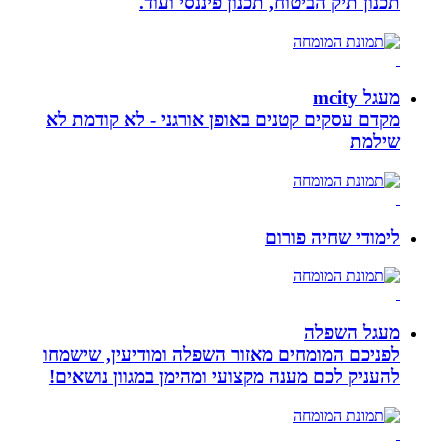
תכנון תיק הביטוח, תכנון פיננסי ועוד.
מעגל mcity
מקדם עסקים קטנים באופן אורגני - לא קודמת לא
שילמת
לימודי שחיה פורום
מעגל השפלה
לפניכם המומחים מאזור השפלה ומודיעין, שישמחו
להעניק לכם מענה מקצועי ומהימן במגוון נושאים!