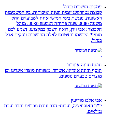
עסקים חושבים בגדול
קבוצת נטוורקינג זומית קטנה ואיכותית. בין המשכימות
ראשונות. נפגשת בימי חמישי אחת לשבועיים החל
משעה 8.00. שעת פתיחת המפגש 8.30.. מנהל
הקבוצה: אבי וידן, רואה חשבון במקצועו. נשמע לכם
מזמין? הירשמו והצטרפו לאלה החושבים עסקים אבל
בגדול.
תוסף תזונה אינדיגו,
תוסף תזונה אינדיגו, אשדוד. משווקת מוצרי אינדיגו וכן
מוצרים טבעיים נוספים.
אבי אלבז מודיעין
יו”ר האופוזיציה, ועדות: חבר ועדת מכרזים וחבר ועדת
גמלאים.