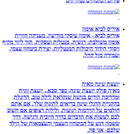
פורום המומחים נטוורקינג
איריס לביא אימון
איריס לביא - אימון עיסקי מודיעין. מעניקה חוויית
אימון משולבת: רגשית, מנטלית ועסקית, תוך ליווי מקיף
ויסודי חידוד היכולות המנטליות, יצירת ביטחון עצמי,
ועמידה מול קהל.
יועצת שינה מאיה
מאיה פולק יועצת שינה, כפר סבא,, יועצת זוגית
ומדריכת הורים בגישה שנקראת לילה טוב, הדוגלת
בהקניית הרגלי שינה בריאים לתינוק שלך. אם אתם
חולמים על הרדמות רגועות, ולילות רצופים אם חשוב
לכם לעשות את הדברים בדרך חיובית ורגישה, דרך
ששמה דגש על הביטחון העצמי והעצמאות של הילד
שלכם- אני פה.