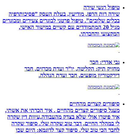
טיפול רגשי שירה
שירה רות הרפז, מודיעין, בעלת העסק ”פסיכותרפיה
בכלים שלובים”. טיפול פרטני לבוגרים צעירים ומבוגרים
מגיל 20 המתמודדים עם קשיים במישור האישי,
המקצועי והחברתי.
גבי אדרי: חבר
מחזיק תיק: הקליטה, יו”ר ועדת מכרזים, חבר
דירקטוריון מופעים, חבר ועדת הנהלה.
סיפורים קצרים מהחיים
מעגל סיפורים קצרים מהחיים . איך הכרתי את אשתי,
איך פיטרו אולי שלא בצדק מהעבודה,עיוות דין שקרה
לי במהלך החיים, דבר טוב שקרה שלי. סיפור שקרה
לחבר הכי טוב שלי. סיפור קצר לדוגמא: היום שבו