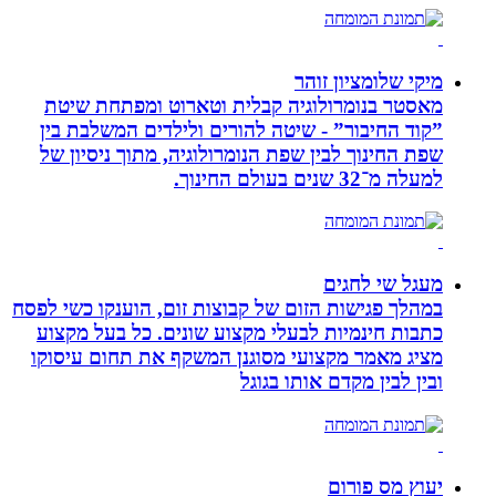
מיקי שלומציון זוהר
מאסטר בנומרולוגיה קבלית וטארוט ומפתחת שיטת
”קוד החיבור” - שיטה להורים ולילדים המשלבת בין
שפת החינוך לבין שפת הנומרולוגיה, מתוך ניסיון של
למעלה מ־32 שנים בעולם החינוך.
מעגל שי לחגים
במהלך פגישות הזום של קבוצות זום, הוענקו כשי לפסח
כתבות חינמיות לבעלי מקצוע שונים. כל בעל מקצוע
מציג מאמר מקצועי מסוגנן המשקף את תחום עיסוקו
ובין לבין מקדם אותו בגוגל
יעוץ מס פורום