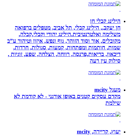
הילינג קבלי חן
חן יעקב,, הילינג קבלי, תל אביב, מטפלים ברפואה
משלימה ואלטרנטיבית.הילינג יהודי וקבלי,קבלה,
מקובלים, אור וסוד הזוהר, גוף ונפש, איזון וטיהור ע”ב
שמות, חותמות ומפתחות, קמעות, סגולות, חרדות,
דיכאון, בריאות,פרנסה, רווחה, הצלחה, שפע, זוגיות ,
סילוק עין רעה
מעגל mcity
מקדם עסקים קטנים באופן אורגני - לא קודמת לא
שילמת
יעוץ, קריירה, mcity