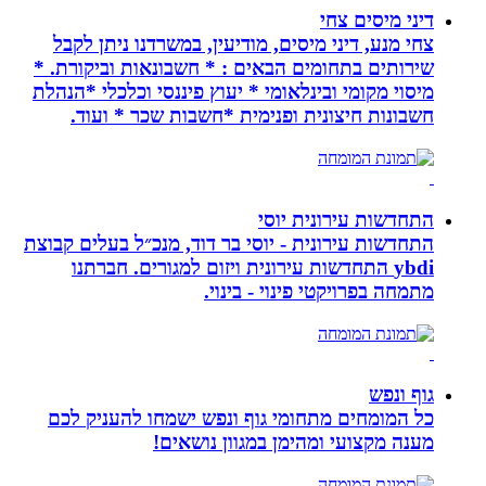
דיני מיסים צחי
צחי מנע, דיני מיסים, מודיעין, במשרדנו ניתן לקבל
שירותים בתחומים הבאים : * חשבונאות וביקורת. *
מיסוי מקומי ובינלאומי * יעוץ פיננסי וכלכלי *הנהלת
חשבונות חיצונית ופנימית *חשבות שכר * ועוד.
התחדשות עירונית יוסי
התחדשות עירונית - יוסי בר דוד, מנכ״ל בעלים קבוצת
ybdi התחדשות עירונית ויזום למגורים. חברתנו
מתמחה בפרויקטי פינוי - בינוי.
גוף ונפש
כל המומחים מתחומי גוף ונפש ישמחו להעניק לכם
מענה מקצועי ומהימן במגוון נושאים!