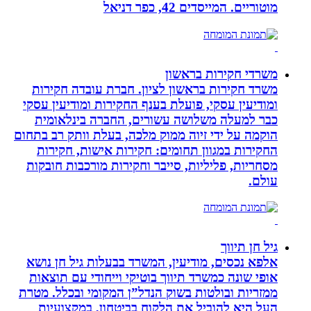
מוטוריים. המייסדים 42, כפר דניאל
משרדי חקירות בראשון
משרד חקירות בראשון לציון. חברת עובדה חקירות
ומודיעין עסקי, פועלת בענף החקירות ומודיעין עסקי
כבר למעלה משלושה עשורים, החברה בינלאומית
הוקמה על ידי זיוה ממוק מלכה, בעלת וותק רב בתחום
החקירות במגוון תחומים: חקירות אישות, חקירות
מסחריות, פליליות, סייבר וחקירות מורכבות חובקות
עולם.
גיל חן תיווך
אלפא נכסים, מודיעין, המשרד בבעלות גיל חן נושא
אופי שונה כמשרד תיווך בוטיקי וייחודי עם תוצאות
ממזריות ובולטות בשוק הנדל”ן המקומי ובכלל. מטרת
העל היא להוביל את הלקוח בביטחון, במקצועיות