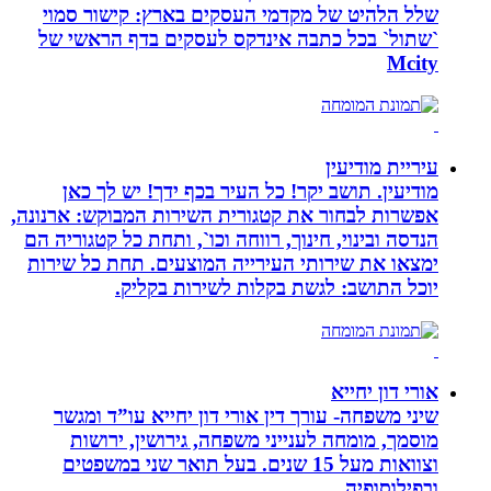
שלל הלהיט של מקדמי העסקים בארץ: קישור סמוי
`שתול` בכל כתבה אינדקס לעסקים בדף הראשי של
Mcity
עיריית מודיעין
מודיעין. תושב יקר! כל העיר בכף ידך! יש לך כאן
אפשרות לבחור את קטגורית השירות המבוקש: ארנונה,
הנדסה ובינוי, חינוך, רווחה וכו`, ותחת כל קטגוריה הם
ימצאו את שירותי העירייה המוצעים. תחת כל שירות
יוכל התושב: לגשת בקלות לשירות בקליק.
אורי דון יחייא
שיני משפחה- עורך דין אורי דון יחייא עו”ד ומגשר
מוסמך, מומחה לענייני משפחה, גירושין, ירושות
וצוואות מעל 15 שנים. בעל תואר שני במשפטים
ובפילוסופיה.