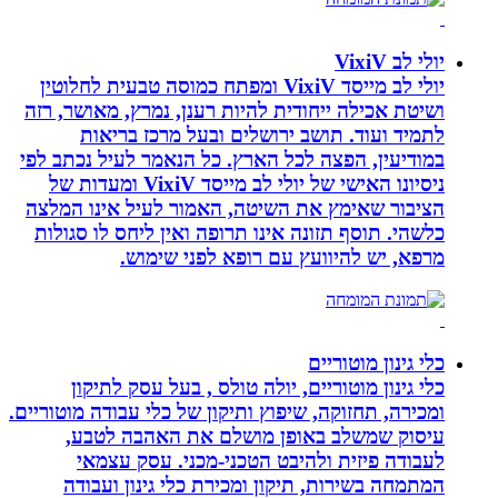
יולי לב VixiV
יולי לב מייסד VixiV ומפתח כמוסה טבעית לחלוטין
ושיטת אכילה ייחודית להיות רענן, נמרץ, מאושר, רזה
לתמיד ועוד. תושב ירושלים ובעל מרכז בריאות
במודיעין, הפצה לכל הארץ. כל הנאמר לעיל נכתב לפי
ניסיונו האישי של יולי לב מייסד VixiV ומעדות של
הציבור שאימץ את השיטה, האמור לעיל אינו המלצה
כלשהי. תוסף תזונה אינו תרופה ואין ליחס לו סגולות
מרפא, יש להיוועץ עם רופא לפני שימוש.
כלי גינון מוטוריים
כלי גינון מוטוריים, יולה טולס , בעל עסק לתיקון
ומכירה, תחזוקה, שיפוץ ותיקון של כלי עבודה מוטוריים.
עיסוק שמשלב באופן מושלם את האהבה לטבע,
לעבודה פיזית ולהיבט הטכני-מכני. עסק עצמאי
המתמחה בשירות, תיקון ומכירת כלי גינון ועבודה