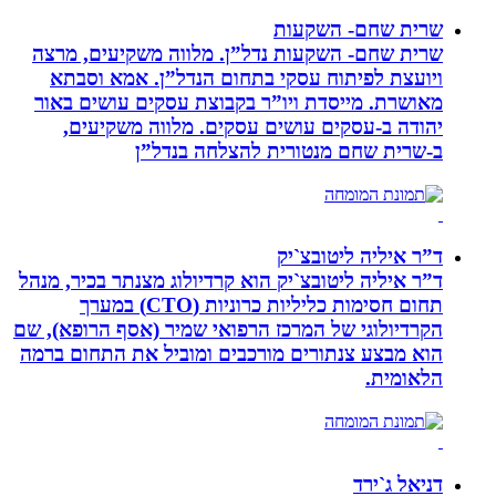
שרית שחם- השקעות
שרית שחם- השקעות נדל”ן. מלווה משקיעים, מרצה
ויועצת לפיתוח עסקי בתחום הנדל”ן. אמא וסבתא
מאושרת. ‏מייסדת ויו”ר בקבוצת עסקים עושים באור
יהודה‏ ב-‏עסקים עושים עסקים‏. ‏מלווה משקיעים,
ב-‏שרית שחם מנטורית להצלחה בנדל”ן‏
ד”ר איליה ליטובצ`יק
ד”ר איליה ליטובצ`יק הוא קרדיולוג מצנתר בכיר, מנהל
תחום חסימות כליליות כרוניות (CTO) במערך
הקרדיולוגי של המרכז הרפואי שמיר (אסף הרופא), שם
הוא מבצע צנתורים מורכבים ומוביל את התחום ברמה
הלאומית.
דניאל ג`ירד