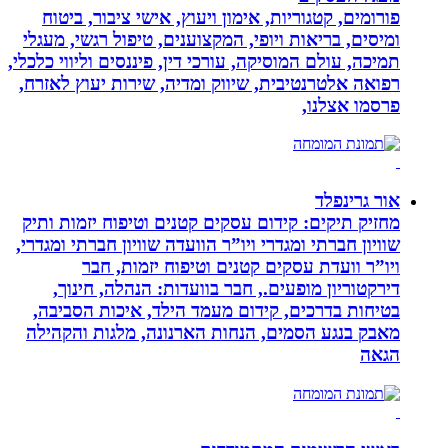
פורומים, קטגוריות, אימון ויעוץ, אישי ציבור, ביטוח
ומיסים, בריאות ויופי, המקצוענים, טיפול רגשי, מעגלי
תמיכה, עולם המוסיקה, עורכי דין, פיננסים וליווי כלכלי,
רפואה אלטרנטיבית, שיווק ומדיה, שירות יעוץ לאזרח,
פרסמו אצלנו,
אור גרינפלד
מחזיק תיקים: קידום עסקים קטנים וטיפוח יזמות ותיק
שוויון חברתי ומגדרי ויו”ר הוועדה שוויון חברתי ומגדרי,
ויו”ר וועדת עסקים קטנים וטיפוח יזמות, חבר
דירקטוריון מופעים., חבר בוועדות: הנהלה, חינוך,
בטיחות בדרכים, קידום מעמד הילד, איכות הסביבה,
מאבק בנגע הסמים, הנחות הארנונה, מלגות והקהילה
הגאה