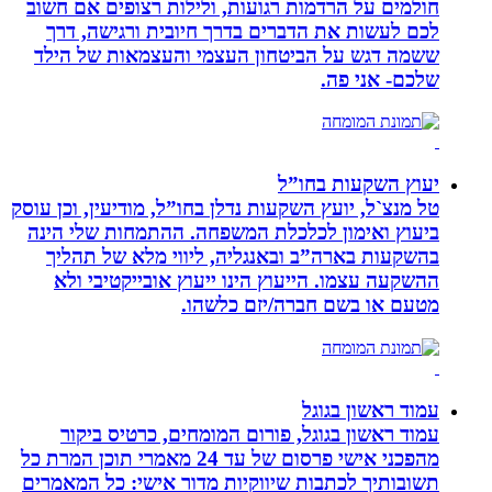
חולמים על הרדמות רגועות, ולילות רצופים אם חשוב
לכם לעשות את הדברים בדרך חיובית ורגישה, דרך
ששמה דגש על הביטחון העצמי והעצמאות של הילד
שלכם- אני פה.
יעוץ השקעות בחו”ל
טל מנצ`ל, יועץ השקעות נדלן בחו”ל, מודיעין, וכן עוסק
ביעוץ ואימון לכלכלת המשפחה. ההתמחות שלי הינה
בהשקעות בארה”ב ובאנגליה, ליווי מלא של תהליך
ההשקעה עצמו. הייעוץ הינו ייעוץ אובייקטיבי ולא
מטעם או בשם חברה/יזם כלשהו.
עמוד ראשון בגוגל
עמוד ראשון בגוגל, פורום המומחים, כרטיס ביקור
מהפכני אישי פרסום של עד 24 מאמרי תוכן המרת כל
תשובותיך לכתבות שיווקיות מדור אישי: כל המאמרים