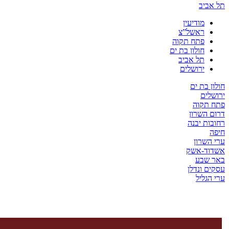
ביב
מודיעין
ראשל”צ
פתח תקוה
חולון בת ים
תל אביב
ירושלים
 בת ים
ים
תקוה
השרון
ת יבנה
שרון
ד-אשק
שבע
 ונדלן
גליל