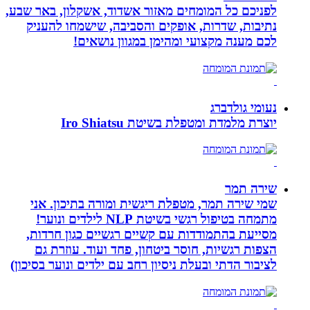
לפניכם כל המומחים מאזור אשדוד, אשקלון, באר שבע,
נתיבות, שדרות, אופקים והסביבה, שישמחו להעניק
לכם מענה מקצועי ומהימן במגוון נושאים!
נעומי גולדברג
יוצרת מלמדת ומטפלת בשיטת Iro Shiatsu
שירה תמר
שמי שירה תמר, מטפלת ריגשית ומורה בתיכון. אני
מתמחה בטיפול רגשי בשיטת NLP לילדים ונוער!
מסייעת בהתמודדות עם קשיים רגשיים כגון חרדות,
הצפות רגשיות, חוסר ביטחון, פחד ועוד. עוזרת גם
לציבור הדתי ובעלת ניסיון רחב עם ילדים ונוער בסיכון)