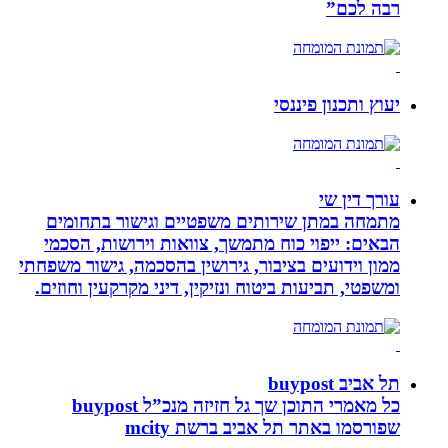
רבה לכם”
יעוץ ותכנון פיננסי
עורך דין שי
מתמחה במתן שירותים משפטיים וגישור בתחומים
הבאים: ייפוי כוח מתמשך, צוואות וירושות, הסכמי
ממון וידועים בציבור, גירושין בהסכמה, גישור משפחתי
ומשפטי, תביעות ביטוח ונזיקין, דיני מקרקעין וחוזים.
תל אביב buypost
כל מאמרי התוכן שך גל חזיזה מנכ”ל buypost
שפורסמו באתר תל אביב ברשת mcity