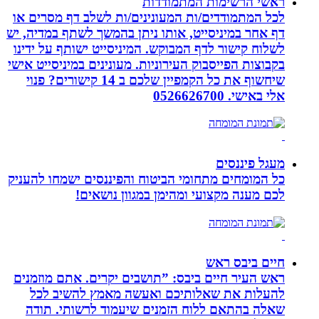
ראשי הרשימות המתמודדות
לכל המתמודדים/ות המעונינים/ות לשלב דף מסרים או
דף אחר במיניסייט, אותו ניתן בהמשך לשתף במדיה, יש
לשלוח קישור לדף המבוקש. המיניסייט ישותף על ידינו
בקבוצות הפייסבוק העירוניות. מעונינים במיניסייט אישי
שיחשוף את כל הקמפיין שלכם ב 14 קישורים? פנוי
אלי באישי. 0526626700
מעגל פיננסים
כל המומחים מתחומי הביטוח והפיננסים ישמחו להעניק
לכם מענה מקצועי ומהימן במגוון נושאים!
חיים ביבס ראש
ראש העיר חיים ביבס: ”תושבים יקרים. אתם מוזמנים
להעלות את שאלותיכם ואעשה מאמץ להשיב לכל
שאלה בהתאם ללוח הזמנים שיעמוד לרשותי. תודה