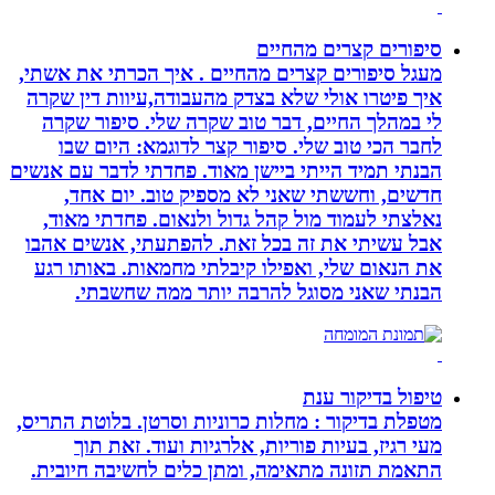
סיפורים קצרים מהחיים
מעגל סיפורים קצרים מהחיים . איך הכרתי את אשתי,
איך פיטרו אולי שלא בצדק מהעבודה,עיוות דין שקרה
לי במהלך החיים, דבר טוב שקרה שלי. סיפור שקרה
לחבר הכי טוב שלי. סיפור קצר לדוגמא: היום שבו
הבנתי תמיד הייתי ביישן מאוד. פחדתי לדבר עם אנשים
חדשים, וחששתי שאני לא מספיק טוב. יום אחד,
נאלצתי לעמוד מול קהל גדול ולנאום. פחדתי מאוד,
אבל עשיתי את זה בכל זאת. להפתעתי, אנשים אהבו
את הנאום שלי, ואפילו קיבלתי מחמאות. באותו רגע
הבנתי שאני מסוגל להרבה יותר ממה שחשבתי.
טיפול בדיקור ענת
מטפלת בדיקור : מחלות כרוניות וסרטן. בלוטת התריס,
מעי רגיז, בעיות פוריות, אלרגיות ועוד. זאת תוך
התאמת תזונה מתאימה, ומתן כלים לחשיבה חיובית.