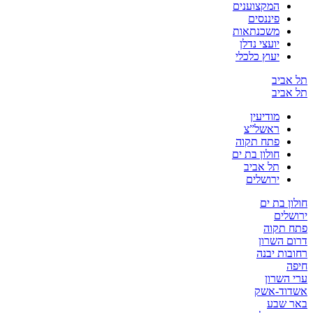
המקצוענים
פיננסים
משכנתאות
יועצי נדלן
יעוץ כלכלי
תל אביב
תל אביב
מודיעין
ראשל”צ
פתח תקוה
חולון בת ים
תל אביב
ירושלים
חולון בת ים
ירושלים
פתח תקוה
דרום השרון
רחובות יבנה
חיפה
ערי השרון
אשדוד-אשק
באר שבע