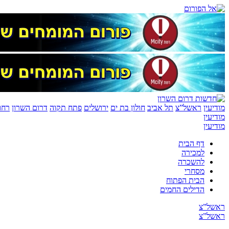
מודיעין
ראשל”צ
תל אביב
חולון בת ים
ירושלים
פתח תקוה
דרום השרון
רחו
מודיעין
מודיעין
דף הבית
למכירה
להשכרה
מסחרי
הבית הפתוח
הדילים החמים
ראשל”צ
ראשל”צ