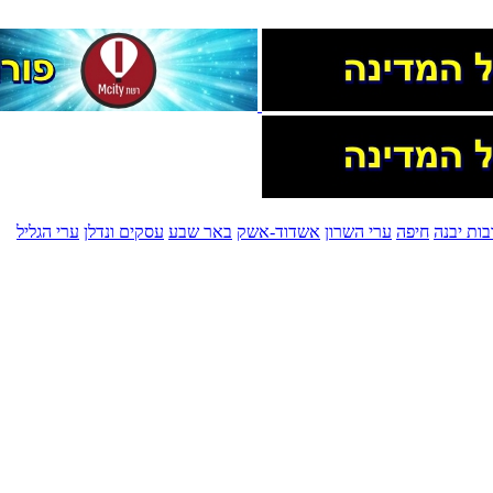
בות יבנה
חיפה
ערי השרון
אשדוד-אשק
באר שבע
עסקים ונדלן
ערי הגליל