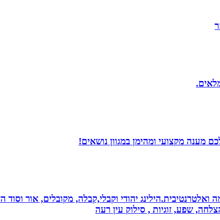
ר
מלאים.
ם מענה מקצועי ומהימן במגוון נושאים!
 ואלטרנטיבית.הילינג יהודי וקבלי,קבלה, מקובלים, אור וסוד הז
צלחה, שפע, זוגיות , סילוק עין רעה