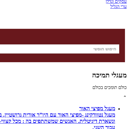
עסקים ונדלן
ערי הגליל
מעגלי תמיכה
כולם תומכים בכולם
⌃
מעגל מפיצי האור
מעגל נטוורקינג -מפיצי האור עם היו”ר אורית גרושטיין
ונשארת דיגיטלית. האנשים שמשתתפים בה : מכל קצווי-ת
עבור השני.