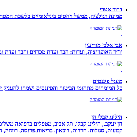
דרור אטרי
ממונה רגולציה, ממשל ויחסים בינלאומיים בלשכת המסח
אבי אלבז מודיעין
יו”ר האופוזיציה, ועדות: חבר ועדת מכרזים וחבר ועדת ג
מעגל פיננסים
כל המומחים מתחומי הביטוח והפיננסים ישמחו להעניק לכ
הילינג קבלי חן
חן יעקב,, הילינג קבלי, תל אביב, מטפלים ברפואה משלימה
קמעות, סגולות, חרדות, דיכאון, בריאות,פרנסה, רווחה, ה