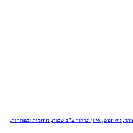
והר, גוף ונפש, איזון וטיהור ע”ב שמות, חותמות ומפתחות,