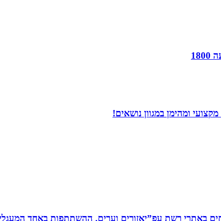
18
קצועי ומהימן במגוון נושאים!
ים באתרי רשת עפ”יאזורים וערים. ההשתתפות באחד המעגלים