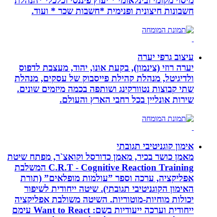
מיסוי מקומי ובינלאומי * יעוץ פיננסי וכלכלי *הנהלת
חשבונות חיצונית ופנימית *חשבות שכר * ועוד.
עיצוב גרפי יערה
יערה רוזי (צינמון), בקעת אונו, יהוד, מעצבת לדפוס
ולדיגיטל, מנהלת קהילת פייסבוק של עסקים, מנהלת
שתי קבוצות נטוורקינג ושותפה בכמה מיזמים שונים.
שירות אונליין בכל רחבי הארץ והעולם.
אימון קוגניטיבי תגובתי
מאמן כושר בכיר, מאמן כדורסל וקואצ`ר, מפתח שיטת
C.R.T - Cognitive Reaction Training המשלבת
אפליקציה, ערכה וספר ”עולמות מופלאים” (תורת
האימון הקוגניטיבי תגובתי). שיטה ייחודית לשיפור
יכולות מוחיות-מוטוריות. השיטה משולבת אפליקציה
ייחודית וערכה ייעודיות בשם: Want to React עימם