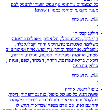
כל המומחים מתחומי גוף ונפש ישמחו להעניק לכם
מענה מקצועי ומהימן במגוון נושאים!
הילינג קבלי חן
חן יעקב,, הילינג קבלי, תל אביב, מטפלים ברפואה
משלימה ואלטרנטיבית.הילינג יהודי וקבלי,קבלה,
מקובלים, אור וסוד הזוהר, גוף ונפש, איזון וטיהור ע”ב
שמות, חותמות ומפתחות, קמעות, סגולות, חרדות,
דיכאון, בריאות,פרנסה, רווחה, הצלחה, שפע, זוגיות ,
סילוק עין רעה
טיפול ריגשי, אורית
שיטת הנני: כל סוג של טיפול, כגון נטורופתיה, דיקור,
רפלקסו` ועוד מביאים תועלת רבה וכבודם במקומם.
יחד עם זאת, אם אדם מצפה שבריאות תוגש לו