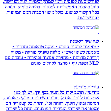
לפורשים/ות לפנסיה ולמי שמתקרבים/ות לגיל הפרישה,
סיוע בהבנת האפשרויות לפנסיה, בחירה ביניהן, ועזרה
בכל הקשור לביצוע, כולל מיצוי הטבות המס המגיעות
לפורשים/ות.
לנה שיר דיאמנת
• מאמנת לויסות סטרס • מנקה טראומה וחרדות •
מאמנת לשינוי אישי • מלווה טיפולי פוריות • מלווה
קריירה מדויקת • מחזירה אנרגיה ובהירות • עובדת עם
NLP ושפת גוף • מרצה לקהלים שונים
עיריית מודיעין
מודיעין. תושב יקר! כל העיר בכף ידך! יש לך כאן
אפשרות לבחור את קטגורית השירות המבוקש: ארנונה,
הנדסה ובינוי, חינוך, רווחה וכו`, ותחת כל קטגוריה הם
ימצאו את שירותי העירייה המוצעים. תחת כל שירות