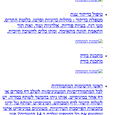
טיפול בדיקור ענת
מטפלת בדיקור : מחלות כרוניות וסרטן. בלוטת התריס,
מעי רגיז, בעיות פוריות, אלרגיות ועוד. זאת תוך
התאמת תזונה מתאימה, ומתן כלים לחשיבה חיובית.
מתכנת בודק
מתכנת בודק
ראשי הרשימות המתמודדות
לכל המתמודדים/ות המעונינים/ות לשלב דף מסרים או
דף אחר במיניסייט, אותו ניתן בהמשך לשתף במדיה, יש
לשלוח קישור לדף המבוקש. המיניסייט ישותף על ידינו
בקבוצות הפייסבוק העירוניות. מעונינים במיניסייט אישי
שיחשוף את כל הקמפיין שלכם ב 14 קישורים? פנוי