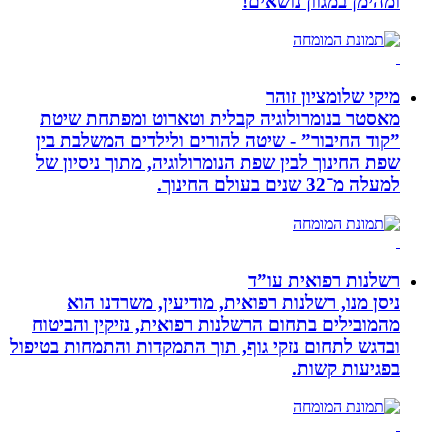
ומהימן במגוון נושאים!
מיקי שלומציון זוהר
מאסטר בנומרולוגיה קבלית וטארוט ומפתחת שיטת
”קוד החיבור” - שיטה להורים ולילדים המשלבת בין
שפת החינוך לבין שפת הנומרולוגיה, מתוך ניסיון של
למעלה מ־32 שנים בעולם החינוך.
רשלנות רפואית עו”ד
ניסן מנו, רשלנות רפואית, מודיעין, משרדנו הוא
מהמובילים בתחום הרשלנות רפואית, נזיקין והביטוח
ובדגש לתחום נזקי גוף, תוך התמקדות והתמחות בטיפול
בפגיעות קשות.