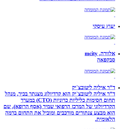
יעוץ עיסקי
אלוורה, mcity
סבקפאה
ד”ר איליה ליטובצ`יק
ד”ר איליה ליטובצ`יק הוא קרדיולוג מצנתר בכיר, מנהל
תחום חסימות כליליות כרוניות (CTO) במערך
הקרדיולוגי של המרכז הרפואי שמיר (אסף הרופא), שם
הוא מבצע צנתורים מורכבים ומוביל את התחום ברמה
הלאומית.