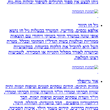
ניתן לבצע אין ספור תרגילים לשיפור יכולות מוח-גוף.
גיל חן תיווך
אלפא נכסים, מודיעין, המשרד בבעלות גיל חן נושא
אופי שונה כמשרד תיווך בוטיקי וייחודי עם תוצאות
ממזריות ובולטות בשוק הנדל”ן המקומי ובכלל. מטרת
העל היא להוביל את הלקוח בביטחון, במקצועיות
וביושרה לאורך מסלול הקנייה או המכירה, לשביעות
רצונו המלאה.
אור גרינפלד
מחזיק תיקים: קידום עסקים קטנים וטיפוח יזמות ותיק
שוויון חברתי ומגדרי ויו”ר הוועדה שוויון חברתי ומגדרי,
ויו”ר וועדת עסקים קטנים וטיפוח יזמות, חבר
דירקטוריון מופעים., חבר בוועדות: הנהלה, חינוך,
בטיחות בדרכים, קידום מעמד הילד, איכות הסביבה,