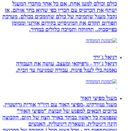
כולם וכולם למען אחת. אם כל אחד מחברי המעגל
ישתף את הכרטיס עם חבריו כפי שהוא בחר אותם, אז
נקבל מעגל שתמיכה של כולם שתומכים בכולם. מערכת
הפורום תקדם את המיניסייט בקידום אורגני וממומן
בפייסבוק.. תחזוקה ותמיכה כלולים במחיר.
דניאל ג`ירד
דניאל ג`ירד - גרפיקאי ומעצב, עושה את העבודה
נאמנה,בלי לעגל פינות. עבודה שמגיעה עד הבית.
מעגל מפיצי האור
מעגל נטוורקינג -מפיצי האור עם היו”ר אורית גרושטיין.
ברוכים הבאים למפגש של קבוצת ”מפיצי האור”
שנפגשת כל ראשון בבוקר באויר הצח של הזום. הקבוצה
הינה דיגיטלית, ונשארת דיגיטלית. האנשים
שמשתתפים בה : מכל קצווי-תבל ! המטרה של הקבוצה