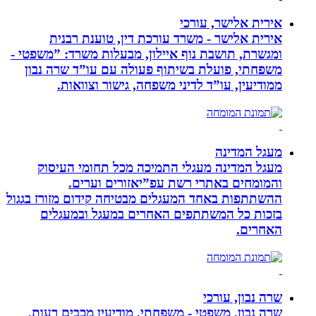
אירית אלישר, עורכי
אירית אלישר - משרד עורכת דין, טוענת רבנית
ומגשרת, תושבת נוף איילון, מבעלות משרד: ”משפטי -
משפחתי, פועלת בשיתוף פעולה עם עו”ד שרה נבון
ממודיעין, עו”ד לדיני משפחה, גישור וצוואות.
מעגל המדינה
מעגל המדינה מעגלי התמיכה מכל תחומי העיסוק
והמומחים באתרי רשת עפ”יאזורים וערים.
ההשתתפות באחד המעגלים מבטיחה קידום מזורז בגגול
בזכות כל המשתתפים האחרים במעגל ובמעגלים
האחרים.
שרה נבון, עורכי
שרה נבון, משפטי - משפחתי, מודיעין מכבים רעות,