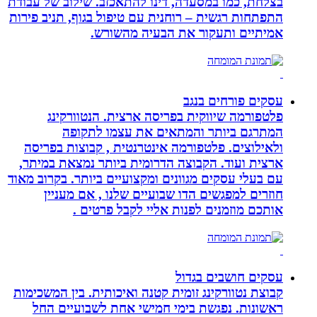
בצלחת, כמו במסעדה, דינו להתאכזב. שילוב של עבודת
התפתחות רגשית – רוחנית עם טיפול בגוף, תניב פירות
אמיתיים ותעקור את הבעיה מהשורש.
עסקים פורחים בנגב
פלטפורמה שיווקית בפריסה ארצית. הנטוורקינג
המתרגם ביותר והמתאים את עצמו לתקופה
ולאילוצים. פלטפורמה אינטרנטית , קבוצות בפריסה
ארצית ועוד. הקבוצה הדרומית ביותר נמצאת במיתר,
עם בעלי עסקים מגוונים ומקצועיים ביותר. בקרוב מאוד
חוזרים למפגשים הדו שבועיים שלנו , אם מעניין
אותכם מוזמנים לפנות אליי לקבל פרטים .
עסקים חושבים בגדול
קבוצת נטוורקינג זומית קטנה ואיכותית. בין המשכימות
ראשונות. נפגשת בימי חמישי אחת לשבועיים החל