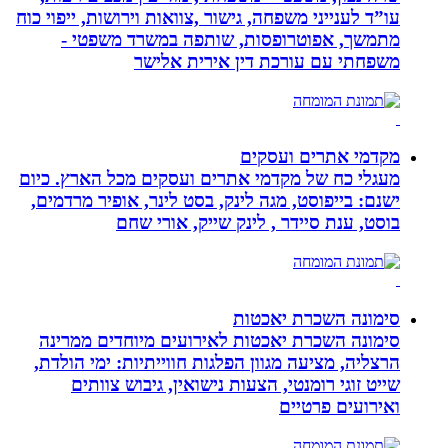
עו”ד לענייני משפחה, גישור ,צוואות וירושות, ייפוי כוח
מתמשך, אפוטרופסות, שותפה במשרד משפטי -
משפחתי עם עורכת דין אירית אלישר
מקדמי אתרים ועסקים
מעגלי כח של מקדמי אתרים ועסקים מכל הארץ. כיום
ישנם: בייפוסט, מגה לינק, בסט לינר, אופיר מרדמים,
בוסט, ענת סיידר , לינק שייק, אורי שחם
סימונה השכרת יאכטות
סימונה השכרת יאכטות לאירועים מיוחדים ממרינה
הרצליה, מציעה מגוון הפלגות חווייתיות: ימי הולדת,
שייט זוגי רומנטי, הצעות נישואין, גיבוש צוותים
ואירועים פרטיים