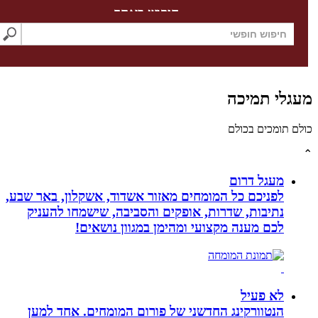
חיפוש באתר
לי תמיכה
תומכים בכולם
מעגל דרום
לפניכם כל המומחים מאזור אשדוד, אשקלון, באר שבע,
נתיבות, שדרות, אופקים והסביבה, שישמחו להעניק
לכם מענה מקצועי ומהימן במגוון נושאים!
לא פעיל
הנטוורקינג החדשני של פורום המומחים. אחד למען