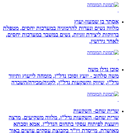
אסתר בן שמעון-יעוץ
מלווה נשים ונערות להרמוניה במערכות יחסים, מטפלת
ברווקות ליצירת זוגיות, נשים במשבר במערכות יחסים,
לאחר גירושין.
סוכן נדלן משה
משה סלהוב - יועץ וסוכן נדל”ן, מומחה לייעוץ ותיווך
נדל”ן, שיווק והשקעות נדל”ן, לקניה/מכירה/השכרה
שרית שחם- השקעות
שרית שחם- השקעות נדל”ן. מלווה משקיעים, מרצה
ויועצת לפיתוח עסקי בתחום הנדל”ן. אמא וסבתא
מאושרת. ‏מייסדת ויו”ר בקבוצת עסקים עושים באור