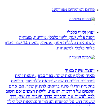
פורום המומחים נטוורקינג
יעוץ וליווי כלכלי
דפנה פלד, יעוץ וליווי כלכלי, מודיעין, מומחית
להתנהלות כלכלית ויעוץ פנסיוני, בעלת 14 שנה ניסיון
בליווי כלכלי למשפחות.
יועצת שינה מאיה
מאיה פולק יועצת שינה, כפר סבא,, יועצת זוגית
ומדריכת הורים בגישה שנקראת לילה טוב, הדוגלת
בהקניית הרגלי שינה בריאים לתינוק שלך. אם אתם
חולמים על הרדמות רגועות, ולילות רצופים אם חשוב
לכם לעשות את הדברים בדרך חיובית ורגישה, דרך
ששמה דגש על הביטחון העצמי והעצמאות של הילד