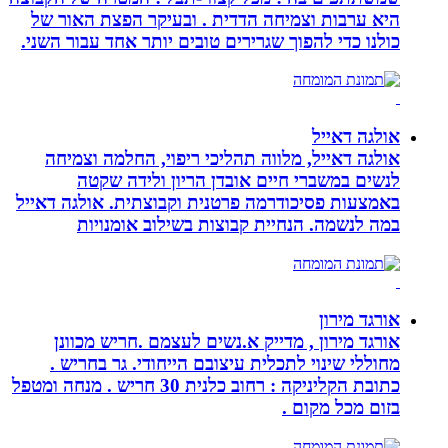
היא ערבות וצמיחה הדדית . ובעיקר הפצת האור של
כולנו כדי להפוך שגרירים טובים יותר אחד עבור השני.
אולגה דאייל
אולגה דאייל, מלווה תהליכי ריפוי, החלמה וצמיחה
לנשים במשברי חיים אובדן הריון ולידה שקטה
באמצעות פסיכודרמה פרטנית וקבוצתית. אולגה דאייל
במה לנשמה. ‏הנחיית קבוצות בשילוב אומנויות‏
אורגד מירון
אורגד מירון , מדייק א.נשים לעצמם .חריש מכוונן
מחוללי שינוי לתכלית עיצובם הייחודי. גר בחריש .
כתובת הקליניקה : רחוב כלנית 30 חריש . מנחה ומטפל
בזום מכל מקום .