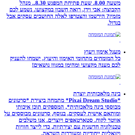
משעה 8.00. שעת פתיחת המפגש 8.30.. מנהל
הקבוצה: אבי וידן, רואה חשבון במקצועו. נשמע לכם
מזמין? הירשמו והצטרפו לאלה החושבים עסקים אבל
בגדול.
מעגל אימון ויעוץ
כל המומחים מתחומי האימון והיעוץ, ישמחו להעניק
לכם מענה מקצועי ומהימן במגוון נושאים!
בינה מלאכותית יוצרת
*Pixai Dream Studio* מתמחה ביצירת *סרטונים
מבוססי בינה מלאכותית*, המספקים תוכן איכותי
ומותאם אישית לעסקים, בנוסף, סרטונים מבוססים על
אווטר לקוח. סטארטאפים ויוצרים. אנו משלבים
טכנולוגיה חדשנית עם יצירתיות, כדי לייצר חוויות
ויזואליות ייחודיות ומעוררות השראה.