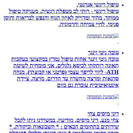
טיפול ריגשי אנרגטי,
טיפול ריגשי - רותי לב מטפלת רגשית. מעניקה טיפול
ממוקד, מהיר ומדוייק לאיזון הגוף והנפש לבריאות וחוסן
פנימי, לחיי צמיחה והרמוניה.
טובה גיטי זינגר
טובה גיטי זינגר אחות טיפול נמרץ במקצועי בעקבות
תאונה רותקתי לכיסא גלגלים. אני מומחית לשיטת
ATH- ליווי לריפוי עצמי (פרטני או קבוצתי), מנחה
סדנאות ומרצה מהשרון עד הדרום, מרצה, ציירת
אינטואיטיבית עובדת גם בזום
דיני מיסים צחי
צחי מנע, דיני מיסים, מודיעין, במשרדנו ניתן לקבל
שירותים בתחומים הבאים : * חשבונאות וביקורת. *