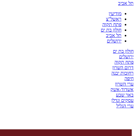
יב
מודיעין
ראשל”צ
פתח תקוה
חולון בת ים
תל אביב
ירושלים
בת ים
ים
קוה
השרון
ת יבנה
שרון
ד-אשק
שבע
 ונדלן
ליל