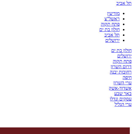
יב
מודיעין
ראשל”צ
פתח תקוה
חולון בת ים
תל אביב
ירושלים
בת ים
ים
קוה
השרון
ת יבנה
שרון
ד-אשק
שבע
 ונדלן
ליל