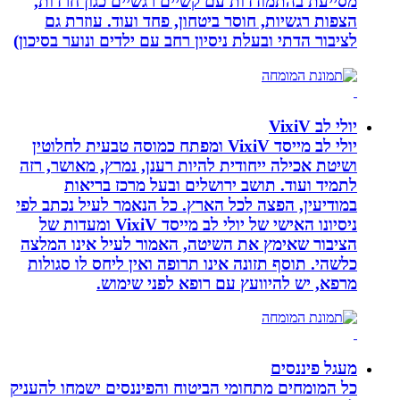
מסייעת בהתמודדות עם קשיים רגשיים כגון חרדות,
הצפות רגשיות, חוסר ביטחון, פחד ועוד. עוזרת גם
לציבור הדתי ובעלת ניסיון רחב עם ילדים ונוער בסיכון)
יולי לב VixiV
יולי לב מייסד VixiV ומפתח כמוסה טבעית לחלוטין
ושיטת אכילה ייחודית להיות רענן, נמרץ, מאושר, רזה
לתמיד ועוד. תושב ירושלים ובעל מרכז בריאות
במודיעין, הפצה לכל הארץ. כל הנאמר לעיל נכתב לפי
ניסיונו האישי של יולי לב מייסד VixiV ומעדות של
הציבור שאימץ את השיטה, האמור לעיל אינו המלצה
כלשהי. תוסף תזונה אינו תרופה ואין ליחס לו סגולות
מרפא, יש להיוועץ עם רופא לפני שימוש.
מעגל פיננסים
כל המומחים מתחומי הביטוח והפיננסים ישמחו להעניק