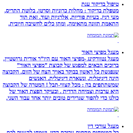
טיפול בדיקור ענת
מטפלת בדיקור : מחלות כרוניות וסרטן. בלוטת התריס,
מעי רגיז, בעיות פוריות, אלרגיות ועוד. זאת תוך
התאמת תזונה מתאימה, ומתן כלים לחשיבה חיובית.
מעגל מפיצי האור
מעגל נטוורקינג -מפיצי האור עם היו”ר אורית גרושטיין.
ברוכים הבאים למפגש של קבוצת ”מפיצי האור”
שנפגשת כל ראשון בבוקר באויר הצח של הזום. הקבוצה
הינה דיגיטלית, ונשארת דיגיטלית. האנשים
שמשתתפים בה : מכל קצווי-תבל ! המטרה של הקבוצה
היא ערבות וצמיחה הדדית . ובעיקר הפצת האור של
כולנו כדי להפוך שגרירים טובים יותר אחד עבור השני.
מעגל עורכי דין
כל המומחים מתחום עריכת הדין, ישמחו להעניק לכם