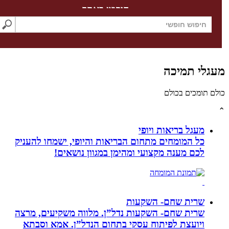
חיפוש באתר
לי תמיכה
תומכים בכולם
מעגל בריאות ויופי
כל המומחים מתחום הבריאות והיופי, ישמחו להעניק
לכם מענה מקצועי ומהימן במגוון נושאים!
שרית שחם- השקעות
שרית שחם- השקעות נדל”ן. מלווה משקיעים, מרצה
ויועצת לפיתוח עסקי בתחום הנדל”ן. אמא וסבתא