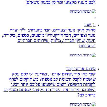
לכם מענה מקצועי ומהימן במגוון נושאים!
רן שגב
מחזיק תיק: נוער וצעירים. חבר בוועדות: יו”ר ועדת
נוער וצעירים, חבר דירקטוריון מופעים, כספים, ביקורת,
חינוך, שוויון חברתי, מלגות, שירותים חברתיים
והתנדבות
קידום אורגני קובי
קובי כהן אור ,קידום אורגני , מודיעין יש לכם עסק
שישמח לקבל תשומת לב נוספת? משתוקקים לצרף
לקוחות חדשים? רוצים שישמעו עליכם יותר ויבינו
היטב מה מייחד את השירות המקצועי שאתם מעניקים
ברוחב לב?