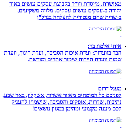
מאושרת. ‏מייסדת ויו”ר בקבוצת עסקים עושים באור
יהודה‏ ב-‏עסקים עושים עסקים‏. ‏מלווה משקיעים,
ב-‏שרית שחם מנטורית להצלחה בנדל”ן‏
איתי אלמוג בר:
חבר בוועדות: ועדת איכות הסביבה, ועדת חינוך, וועדת
שמות וועדת תיירות שימור אתרים ומורשת.
מעגל דרום
לפניכם כל המומחים מאזור אשדוד, אשקלון, באר שבע,
נתיבות, שדרות, אופקים והסביבה, שישמחו להעניק
לכם מענה מקצועי ומהימן במגוון נושאים!