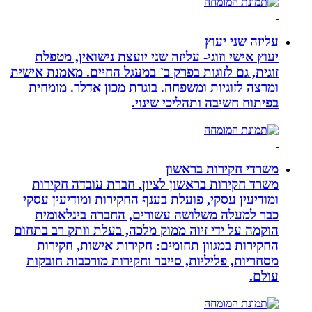
עליזה שני יעוץ
יעוץ אישי וזוגי- עליזה שני יועצת נישואין, מטפלת
זוגית, גם לזוגות בפרק ב` במעגל החיים. מאמנת אישית
ומרצה לזוגיות ומשפחה. בוגרת מכון אדלר. מומחית
בפיתוח חשיבה ותהליכי שינוי.
משרדי חקירות בראשון
משרד חקירות בראשון לציון. חברת עובדה חקירות
ומודיעין עסקי, פועלת בענף החקירות ומודיעין עסקי
כבר למעלה משלושה עשורים, החברה בינלאומית
הוקמה על ידי זיוה ממוק מלכה, בעלת וותק רב בתחום
החקירות במגוון תחומים: חקירות אישות, חקירות
מסחריות, פליליות, סייבר וחקירות מורכבות חובקות
עולם.