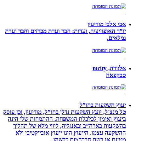
אבי אלבז מודיעין
יו”ר האופוזיציה, ועדות: חבר ועדת מכרזים וחבר ועדת
גמלאים.
אלוורה, mcity
סבקפאה
יעוץ השקעות בחו”ל
טל מנצ`ל, יועץ השקעות נדלן בחו”ל, מודיעין, וכן עוסק
ביעוץ ואימון לכלכלת המשפחה. ההתמחות שלי הינה
בהשקעות בארה”ב ובאנגליה, ליווי מלא של תהליך
ההשקעה עצמו. הייעוץ הינו ייעוץ אובייקטיבי ולא
מטעם או בשם חברה/יזם כלשהו.