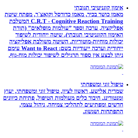
אימון קוגניטיבי תגובתי
מאמן כושר בכיר, מאמן כדורסל וקואצ`ר, מפתח שיטת
C.R.T - Cognitive Reaction Training המשלבת
אפליקציה, ערכה וספר ”עולמות מופלאים” (תורת
האימון הקוגניטיבי תגובתי). שיטה ייחודית לשיפור
יכולות מוחיות-מוטוריות. השיטה משולבת אפליקציה
ייחודית וערכה ייעודיות בשם: Want to React עימם
ניתן לבצע אין ספור תרגילים לשיפור יכולות מוח-גוף.
טיפול זוגי ומשפחתי
שמרית אלישע, ראשון לציון, טיפול זוגי ומשפחתי, יעוץ
ומנטורינג. חיבור כלים מעולמות הטיפול, פתיחת כיוונים
חדשים ומפתיעים לתהליכי צמיחה, ניהול עצמי,
התפתחות ושגשוג.