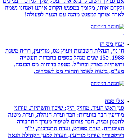
אם גם לך חשוב להביא את העסק שלך למרכז העניינים
ולקדם אותו, מקומך במפגש הקרוב איתנו ואנחנו נשמח
לארח אותך למפגש מהנה עם הנעה לפעולה!
יעוץ מס חן
חן נוי, הנהלת חשבונות ויעוץ מס, מודיעין, רו”ח משנת
1988. כ15 שנים מנהל כספים בחברות תעשייה
ותשתיות בארץ ובחו”ל. מטפל בדוחות מס הכנסה,
מע”מ, ביטוח לאומי והחזרי מס לשכירים.
אלי סבח
סגן ראש העיר. מחזיק תיק: שיכון ותשתיות. עירוני
מודיעין חבר בוועדות: חבר ועדת הנהלה, ועדת משנה
לתכנון ובניה, חבר פורום לשיפור מערך התחבורה
הציבורית, ועדת ספורט, ועדת התנדבות, יו”ר
דירקטוריון עירוני מודיעין, וועדה למען הקהילה הגאה