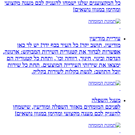
כל המקצוענים שלנו ישמחו להעניק לכם מענה מקצועי
ומהימן במגוון נושאים!
עיריית מודיעין
מודיעין. תושב יקר! כל העיר בכף ידך! יש לך כאן
אפשרות לבחור את קטגורית השירות המבוקש: ארנונה,
הנדסה ובינוי, חינוך, רווחה וכו`, ותחת כל קטגוריה הם
ימצאו את שירותי העירייה המוצעים. תחת כל שירות
יוכל התושב: לגשת בקלות לשירות בקליק.
מעגל השפלה
לפניכם המומחים מאזור השפלה ומודיעין, שישמחו
להעניק לכם מענה מקצועי ומהימן במגוון נושאים!