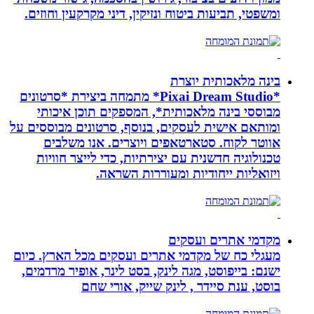
ומשפטי, תביעות ביטוח ונזיקין, דיני מקרקעין וחוזים.
בינה מלאכותית יוצרת
*Pixai Dream Studio* מתמחה ביצירת *סרטונים
מבוססי בינה מלאכותית*, המספקים תוכן איכותי
ומותאם אישית לעסקים, בנוסף, סרטונים מבוססים על
אווטר לקוח. סטארטאפים ויוצרים. אנו משלבים
טכנולוגיה חדשנית עם יצירתיות, כדי לייצר חוויות
ויזואליות ייחודיות ומעוררות השראה.
מקדמי אתרים ועסקים
מעגלי כח של מקדמי אתרים ועסקים מכל הארץ. כיום
ישנם: בייפוסט, מגה לינק, בסט לינר, אופיר מרדמים,
בוסט, ענת סיידר , לינק שייק, אורי שחם