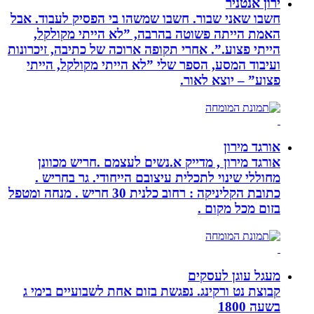
ירון אנטניר
חשבו שאני שבור. חשבו שמשהו בי הפסיק לעבוד. אבל
האמת הייתה פשוטה בהרבה, ”לא הייתי מקולקל,
הייתי פצוע.”. אחרי תקופה ארוכה של כתיבה, זיכרונות
ועיבוד המסע, הספר שלי ”לא הייתי מקולקל, הייתי
פצוע” – יוצא לאור.
אורגד מירון
אורגד מירון , מדייק א.נשים לעצמם .חריש מכוונן
מחוללי שינוי לתכלית עיצובם הייחודי. גר בחריש .
כתובת הקליניקה : רחוב כלנית 30 חריש . מנחה ומטפל
בזום מכל מקום .
מעגל עוגן לעסקים
קבוצת נט ורקינג. נפגשת בזום אחת לשבועיים בימי ג
בשעה 1800