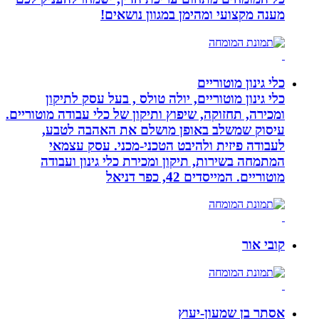
מענה מקצועי ומהימן במגוון נושאים!
כלי גינון מוטוריים
כלי גינון מוטוריים, יולה טולס , בעל עסק לתיקון
ומכירה, תחזוקה, שיפוץ ותיקון של כלי עבודה מוטוריים.
עיסוק שמשלב באופן מושלם את האהבה לטבע,
לעבודה פיזית ולהיבט הטכני-מכני. עסק עצמאי
המתמחה בשירות, תיקון ומכירת כלי גינון ועבודה
מוטוריים. המייסדים 42, כפר דניאל
קובי אור
אסתר בן שמעון-יעוץ