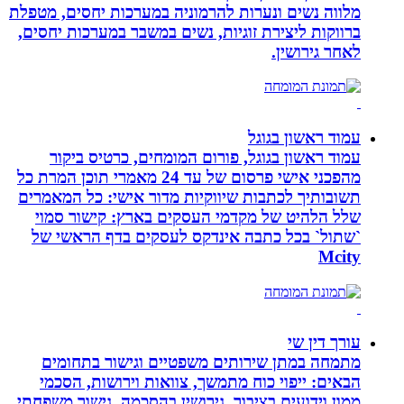
מלווה נשים ונערות להרמוניה במערכות יחסים, מטפלת
ברווקות ליצירת זוגיות, נשים במשבר במערכות יחסים,
לאחר גירושין.
עמוד ראשון בגוגל
עמוד ראשון בגוגל, פורום המומחים, כרטיס ביקור
מהפכני אישי פרסום של עד 24 מאמרי תוכן המרת כל
תשובותיך לכתבות שיווקיות מדור אישי: כל המאמרים
שלל הלהיט של מקדמי העסקים בארץ: קישור סמוי
`שתול` בכל כתבה אינדקס לעסקים בדף הראשי של
Mcity
עורך דין שי
מתמחה במתן שירותים משפטיים וגישור בתחומים
הבאים: ייפוי כוח מתמשך, צוואות וירושות, הסכמי
ממון וידועים בציבור, גירושין בהסכמה, גישור משפחתי