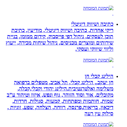
כתיבה ושיווק דיגיטלי
ריקי אחדות, כתיבה ושיווק דיגיטלי, מודיעין, כתיבת
תוכן לעסקים, ניהול דפי פייסבוק, קידום ממומן, בניית
שירותים ומוצרים מכניסים, ניהול שיחות מכירה, ייעוץ
וליווי שיווקי ועסקי.
הילינג קבלי חן
חן יעקב,, הילינג קבלי, תל אביב, מטפלים ברפואה
משלימה ואלטרנטיבית.הילינג יהודי וקבלי,קבלה,
מקובלים, אור וסוד הזוהר, גוף ונפש, איזון וטיהור ע”ב
שמות, חותמות ומפתחות, קמעות, סגולות, חרדות,
דיכאון, בריאות,פרנסה, רווחה, הצלחה, שפע, זוגיות ,
סילוק עין רעה