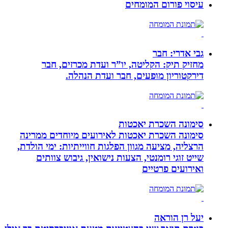
עיסוי פורום המומחים
גבי אדרי: חבר
מחזיק תיק: הקליטה, יו”ר ועדת מכרזים, חבר
דירקטוריון מופעים, חבר ועדת הנהלה.
סימונה השכרת יאכטות
סימונה השכרת יאכטות לאירועים מיוחדים ממרינה
הרצליה, מציעה מגוון הפלגות חווייתיות: ימי הולדת,
שייט זוגי רומנטי, הצעות נישואין, גיבוש צוותים
ואירועים פרטיים
יעל רן הוראה