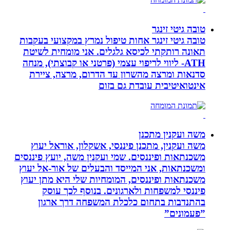
טובה גיטי זינגר
טובה גיטי זינגר אחות טיפול נמרץ במקצועי בעקבות
תאונה רותקתי לכיסא גלגלים. אני מומחית לשיטת
ATH- ליווי לריפוי עצמי (פרטני או קבוצתי), מנחה
סדנאות ומרצה מהשרון עד הדרום, מרצה, ציירת
אינטואיטיבית עובדת גם בזום
משה ועקנין מתכנן
משה ועקנין, מתכנן פיננסי, אשקלון, אוראל יעוץ
משכנתאות ופיננסים. שמי ועקנין משה, יועץ פיננסים
ומשכנתאות, אני המייסד והבעלים של אור-אל יעוץ
משכנתאות ופיננסים, המומחיות שלי היא מתן יעוץ
פיננסי למשפחות ולארגונים. בנוסף לכך עוסק
בהתנדבות בתחום כלכלת המשפחה דרך ארגון
”פעמונים”