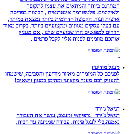
המתרגם ביותר והמתאים את עצמו לתקופה
ולאילוצים. פלטפורמה אינטרנטית , קבוצות בפריסה
ארצית ועוד. הקבוצה הדרומית ביותר נמצאת במיתר,
עם בעלי עסקים מגוונים ומקצועיים ביותר. בקרוב מאוד
חוזרים למפגשים הדו שבועיים שלנו , אם מעניין
אותכם מוזמנים לפנות אליי לקבל פרטים .
מעגל מודיעין
לפניכם כל המומחים מאזור מודיעין והסביבה, שישמחו
להעניק לכם מענה מקצועי ומהימן במגוון נושאים!
דניאל ג`ירד
דניאל ג`ירד - גרפיקאי ומעצב, עושה את העבודה
נאמנה,בלי לעגל פינות. עבודה שמגיעה עד הבית.