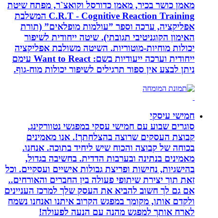
מאמן כושר בכיר, מאמן כדורסל וקואצ`ר, מפתח שיטת
C.R.T - Cognitive Reaction Training המשלבת
אפליקציה, ערכה וספר ”עולמות מופלאים” (תורת
האימון הקוגניטיבי תגובתי). שיטה ייחודית לשיפור
יכולות מוחיות-מוטוריות. השיטה משולבת אפליקציה
ייחודית וערכה ייעודיות בשם: Want to React עימם
ניתן לבצע אין ספור תרגילים לשיפור יכולות מוח-גוף.
חמישי עיסקי
סוגרים שבוע עם חמישי עסקי במפגשי נטוורקינג,
קבוצת העסקים שרוצה בהצלחתך!. אנו מאמינים
בכוחה של קבוצה והכוח שיש ליחיד בתוכה. אנחנו.
מאמינים בנתינה ובערבות הדדית. בחשיבה בגדול,
בהישגיות, נחישות ופריצת גבולות אישיים ועסקיים. וכל
זאת תוך יצירת שיתופי פעולה בין החברים והאורחים..
אם גם לך חשוב להביא את העסק שלך למרכז העניינים
ולקדם אותו, מקומך במפגש הקרוב איתנו ואנחנו נשמח
לארח אותך למפגש מהנה עם הנעה לפעולה!