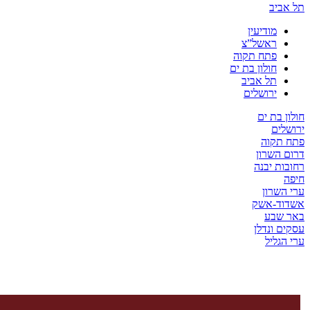
יב
מודיעין
ראשל”צ
פתח תקוה
חולון בת ים
תל אביב
ירושלים
בת ים
ים
קוה
השרון
ת יבנה
שרון
ד-אשק
שבע
 ונדלן
ליל