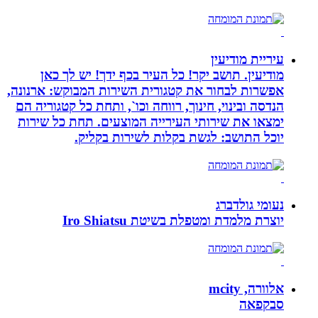
עיריית מודיעין
מודיעין. תושב יקר! כל העיר בכף ידך! יש לך כאן
אפשרות לבחור את קטגורית השירות המבוקש: ארנונה,
הנדסה ובינוי, חינוך, רווחה וכו`, ותחת כל קטגוריה הם
ימצאו את שירותי העירייה המוצעים. תחת כל שירות
יוכל התושב: לגשת בקלות לשירות בקליק.
נעומי גולדברג
יוצרת מלמדת ומטפלת בשיטת Iro Shiatsu
אלוורה, mcity
סבקפאה