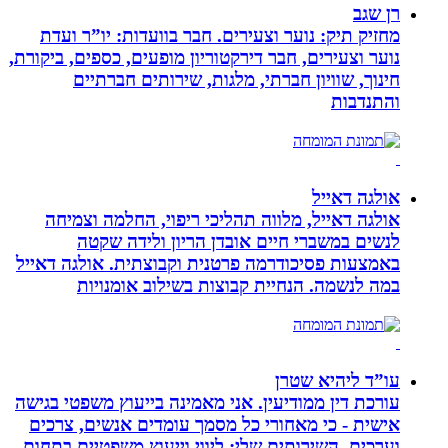
רן שגב
מחזיק תיק: נוער וצעירים. חבר בוועדות: יו”ר ועדת
נוער וצעירים, חבר דירקטוריון מופעים, כספים, ביקורת,
חינוך, שוויון חברתי, מלגות, שירותים חברתיים
והתנדבות
אולגה דאייל
אולגה דאייל, מלווה תהליכי ריפוי, החלמה וצמיחה
לנשים במשברי חיים אובדן הריון ולידה שקטה
באמצעות פסיכודרמה פרטנית וקבוצתית. אולגה דאייל
במה לנשמה. ‏הנחיית קבוצות בשילוב אומנויות‏
עו”ד ליהיא שטרן
עורכת דין ממודיעין. אני מאמינה בייעוץ משפטי בגישה
אישית - כי מאחורי כל מסמך עומדים אנשים, צרכים
וערכים. השירותים שלי: ליווי וייעוץ משפטיים בתחום