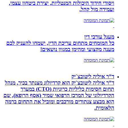
ויסודי חידוד היכולות המנטליות, יצירת ביטחון עצמי,
ועמידה מול קהל.
מעגל עורכי דין
כל המומחים מתחום עריכת הדין, ישמחו להעניק לכם
מענה מקצועי ומהימן במגוון נושאים!
ד”ר איליה ליטובצ`יק
ד”ר איליה ליטובצ`יק הוא קרדיולוג מצנתר בכיר, מנהל
תחום חסימות כליליות כרוניות (CTO) במערך
הקרדיולוגי של המרכז הרפואי שמיר (אסף הרופא), שם
הוא מבצע צנתורים מורכבים ומוביל את התחום ברמה
הלאומית.