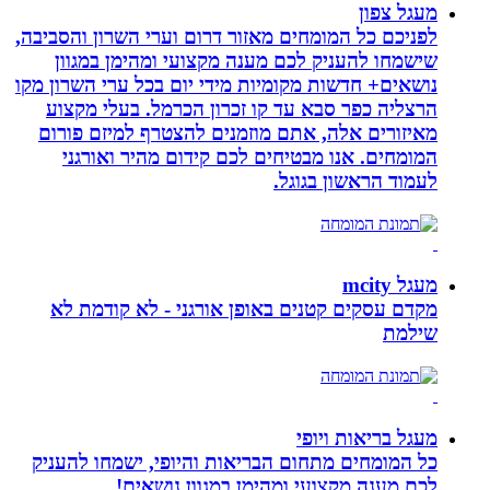
מעגל צפון
לפניכם כל המומחים מאזור דרום וערי השרון והסביבה,
שישמחו להעניק לכם מענה מקצועי ומהימן במגוון
נושאים+ חדשות מקומיות מידי יום בכל ערי השרון מקו
הרצליה כפר סבא עד קו זכרון הכרמל. בעלי מקצוע
מאיזורים אלה, אתם מוזמנים להצטרף למיזם פורום
המומחים. אנו מבטיחים לכם קידום מהיר ואורגני
לעמוד הראשון בגוגל.
מעגל mcity
מקדם עסקים קטנים באופן אורגני - לא קודמת לא
שילמת
מעגל בריאות ויופי
כל המומחים מתחום הבריאות והיופי, ישמחו להעניק
לכם מענה מקצועי ומהימן במגוון נושאים!