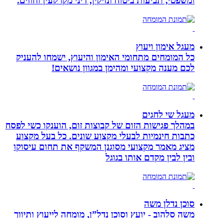
ומשפטי, תביעות ביטוח ונזיקין, דיני מקרקעין וחוזים.
מעגל אימון ויעוץ
כל המומחים מתחומי האימון והיעוץ, ישמחו להעניק
לכם מענה מקצועי ומהימן במגוון נושאים!
מעגל שי לחגים
במהלך פגישות הזום של קבוצות זום, הוענקו כשי לפסח
כתבות חינמיות לבעלי מקצוע שונים. כל בעל מקצוע
מציג מאמר מקצועי מסוגנן המשקף את תחום עיסוקו
ובין לבין מקדם אותו בגוגל
סוכן נדלן משה
משה סלהוב - יועץ וסוכן נדל”ן, מומחה לייעוץ ותיווך