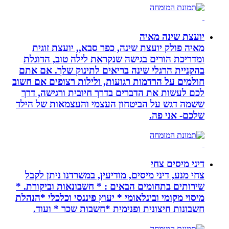
יועצת שינה מאיה
מאיה פולק יועצת שינה, כפר סבא,, יועצת זוגית
ומדריכת הורים בגישה שנקראת לילה טוב, הדוגלת
בהקניית הרגלי שינה בריאים לתינוק שלך. אם אתם
חולמים על הרדמות רגועות, ולילות רצופים אם חשוב
לכם לעשות את הדברים בדרך חיובית ורגישה, דרך
ששמה דגש על הביטחון העצמי והעצמאות של הילד
שלכם- אני פה.
דיני מיסים צחי
צחי מנע, דיני מיסים, מודיעין, במשרדנו ניתן לקבל
שירותים בתחומים הבאים : * חשבונאות וביקורת. *
מיסוי מקומי ובינלאומי * יעוץ פיננסי וכלכלי *הנהלת
חשבונות חיצונית ופנימית *חשבות שכר * ועוד.