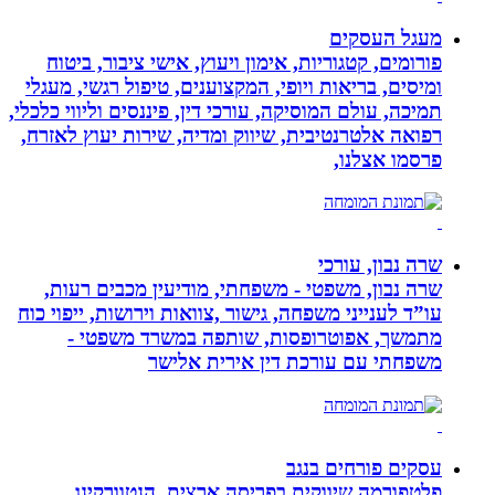
מעגל העסקים
פורומים, קטגוריות, אימון ויעוץ, אישי ציבור, ביטוח
ומיסים, בריאות ויופי, המקצוענים, טיפול רגשי, מעגלי
תמיכה, עולם המוסיקה, עורכי דין, פיננסים וליווי כלכלי,
רפואה אלטרנטיבית, שיווק ומדיה, שירות יעוץ לאזרח,
פרסמו אצלנו,
שרה נבון, עורכי
שרה נבון, משפטי - משפחתי, מודיעין מכבים רעות,
עו”ד לענייני משפחה, גישור ,צוואות וירושות, ייפוי כוח
מתמשך, אפוטרופסות, שותפה במשרד משפטי -
משפחתי עם עורכת דין אירית אלישר
עסקים פורחים בנגב
פלטפורמה שיווקית בפריסה ארצית. הנטוורקינג