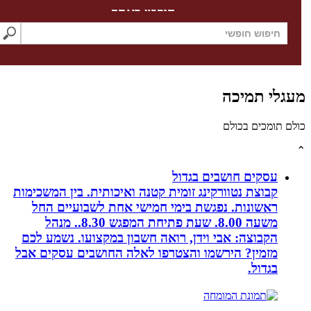
חיפוש באתר
לי תמיכה
תומכים בכולם
עסקים חושבים בגדול
קבוצת נטוורקינג זומית קטנה ואיכותית. בין המשכימות
ראשונות. נפגשת בימי חמישי אחת לשבועיים החל
משעה 8.00. שעת פתיחת המפגש 8.30.. מנהל
הקבוצה: אבי וידן, רואה חשבון במקצועו. נשמע לכם
מזמין? הירשמו והצטרפו לאלה החושבים עסקים אבל
בגדול.