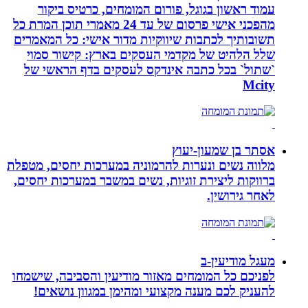
עמוד ראשון בגוגל, פורום המומחים, כרטיס ביקור
מהפכני אישי פרסום של עד 24 מאמרי תוכן המרת כל
תשובותיך לכתבות שיווקיות מדור אישי: כל המאמרים
שלל הלהיט של מקדמי העסקים בארץ: קישור סמוי
`שתול` בכל כתבה אינדקס לעסקים בדף הראשי של
Mcity
אסתר בן שמעון-יעוץ
מלווה נשים ונערות להרמוניה במערכות יחסים, מטפלת
ברווקות ליצירת זוגיות, נשים במשבר במערכות יחסים,
לאחר גירושין.
מעגל מודיעין-ב
לפניכם כל המומחים מאזור מודיעין והסביבה, שישמחו
להעניק לכם מענה מקצועי ומהימן במגוון נושאים!