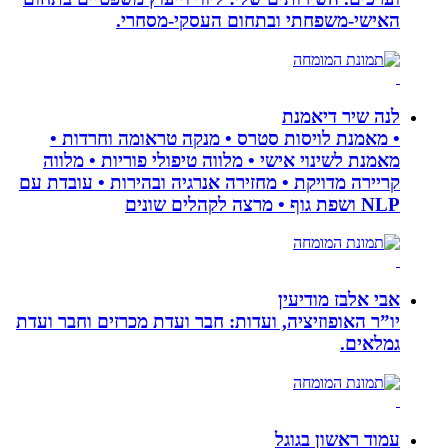
האישי-משפחתי ובתחום העסקי-מסחרי.
לנה שיר דיאמנת
• מאמנת לויסות סטרס • מנקה טראומה וחרדות •
מאמנת לשינוי אישי • מלווה טיפולי פוריות • מלווה
קריירה מדויקת • מחזירה אנרגיה ובהירות • עובדת עם
NLP ושפת גוף • מרצה לקהלים שונים
אבי אלבז מודיעין
יו”ר האופוזיציה, ועדות: חבר ועדת מכרזים וחבר ועדת
גמלאים.
עמוד ראשון בגוגל