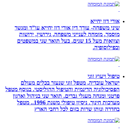
אורי דון יחייא
שיני משפחה- עורך דין אורי דון יחייא עו”ד ומגשר
מוסמך, מומחה לענייני משפחה, גירושין, ירושות
וצוואות מעל 15 שנים. בעל תואר שני במשפטים
ובפילוסופיה.
טיפול ויעוץ זוגי
ישראל עובדיה, מטפל זוגי שנעזר בכלים מעולם
הפסיכולוגיה הדינמית והטיפול ההוליסטי. בנוסף מטפל
פרטני ומנחה מעגלי גברים. תואר שני בניהול וארגון
מערכות חינוך. ניסיון טיפולי משנת 1996.. מטפל
בחדרה ונותן שרות בזום לכל רחבי הארץ