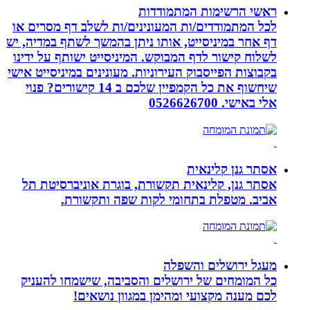
ראשי הרשימות המתמודדות
לכל המתמודדים/ות המעונינים/ות לשלב דף מסרים או
דף אחר במיניסייט, אותו ניתן בהמשך לשתף במדיה, יש
לשלוח קישור לדף המבוקש. המיניסייט ישותף על ידינו
בקבוצות הפייסבוק העירוניות. מעונינים במיניסייט אישי
שיחשוף את כל הקמפיין שלכם ב 14 קישורים? פנוי
אלי באישי. 0526626700
אסתר גנן קלינאית
אסתר גנן, קלינאית תקשורת, בוגרת אוניברסיטת תל
אביב. מטפלת בתחומי לקות שפה ותקשורת.
מעגל ירושלים והשפלה
כל המומחים של ירושלים והסביבה, שישמחו להעניק
לכם מענה מקצועי ומהימן במגוון נושאים!