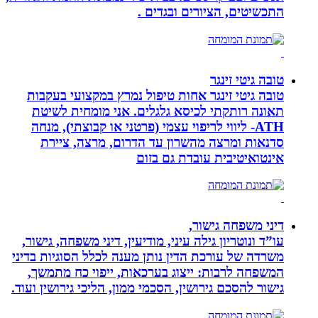
התכשיטים, הציורים ובגדים .
טובה גיטי זינגר
טובה גיטי זינגר אחות טיפול נמרץ במקצועי בעקבות
תאונה רותקתי לכיסא גלגלים. אני מומחית לשיטת
ATH- ליווי לריפוי עצמי (פרטני או קבוצתי), מנחה
סדנאות ומרצה מהשרון עד הדרום, מרצה, ציירת
אינטואיטיבית עובדת גם בזום
דיני משפחה גישור,
עו”ד ונוטריון גילה עיני, מודיעין, דיני משפחה, גישור,
משרדה של עורכת הדין נותן מענה לכלל הסוגיות בדיני
המשפחה לרבות: ייצוג בערכאות, ייפוי כח מתמשך,
גישור להסכם גירושין, הסכמי ממון, הליכי גירושין ועוד.