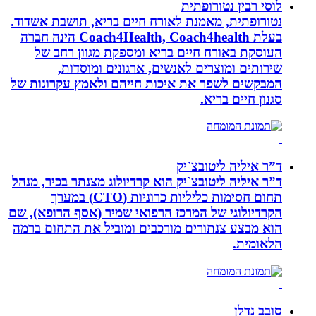
לוסי רבין נטורופתית
נטורופתית, מאמנת לאורח חיים בריא, תושבת אשדוד.
בעלת Coach4Health, Coach4health הינה חברה
העוסקת באורח חיים בריא ומספקת מגוון רחב של
שירותים ומוצרים לאנשים, ארגונים ומוסדות,
המבקשים לשפר את איכות חייהם ולאמץ עקרונות של
סגנון חיים בריא.
ד”ר איליה ליטובצ`יק
ד”ר איליה ליטובצ`יק הוא קרדיולוג מצנתר בכיר, מנהל
תחום חסימות כליליות כרוניות (CTO) במערך
הקרדיולוגי של המרכז הרפואי שמיר (אסף הרופא), שם
הוא מבצע צנתורים מורכבים ומוביל את התחום ברמה
הלאומית.
סובב נדלן