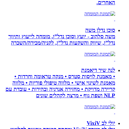
האחרים.
סוכן נדלן משה
משה סלהוב - יועץ וסוכן נדל”ן, מומחה לייעוץ ותיווך
נדל”ן, שיווק והשקעות נדל”ן, לקניה/מכירה/השכרה
לנה שיר דיאמנת
• מאמנת לויסות סטרס • מנקה טראומה וחרדות •
מאמנת לשינוי אישי • מלווה טיפולי פוריות • מלווה
קריירה מדויקת • מחזירה אנרגיה ובהירות • עובדת עם
NLP ושפת גוף • מרצה לקהלים שונים
יולי לב VixiV