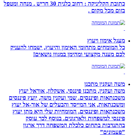
כתובת הקליניקה : רחוב כלנית 30 חריש . מנחה ומטפל
בזום מכל מקום .
מעגל אימון ויעוץ
כל המומחים מתחומי האימון והיעוץ, ישמחו להעניק
לכם מענה מקצועי ומהימן במגוון נושאים!
משה ועקנין מתכנן
משה ועקנין, מתכנן פיננסי, אשקלון, אוראל יעוץ
משכנתאות ופיננסים. שמי ועקנין משה, יועץ פיננסים
ומשכנתאות, אני המייסד והבעלים של אור-אל יעוץ
משכנתאות ופיננסים, המומחיות שלי היא מתן יעוץ
פיננסי למשפחות ולארגונים. בנוסף לכך עוסק
בהתנדבות בתחום כלכלת המשפחה דרך ארגון
”פעמונים”