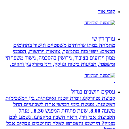
קובי אור
עורך דין שי
מתמחה במתן שירותים משפטיים וגישור בתחומים
הבאים: ייפוי כוח מתמשך, צוואות וירושות, הסכמי
ממון וידועים בציבור, גירושין בהסכמה, גישור משפחתי
ומשפטי, תביעות ביטוח ונזיקין, דיני מקרקעין וחוזים.
עסקים חושבים בגדול
קבוצת נטוורקינג זומית קטנה ואיכותית. בין המשכימות
ראשונות. נפגשת בימי חמישי אחת לשבועיים החל
משעה 8.00. שעת פתיחת המפגש 8.30.. מנהל
הקבוצה: אבי וידן, רואה חשבון במקצועו. נשמע לכם
מזמין? הירשמו והצטרפו לאלה החושבים עסקים אבל