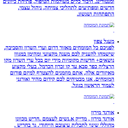
ומנטורינג. חיבור כלים מעולמות הטיפול, פתיחת כיוונים
חדשים ומפתיעים לתהליכי צמיחה, ניהול עצמי,
התפתחות ושגשוג.
מעגל צפון
לפניכם כל המומחים מאזור דרום וערי השרון והסביבה,
שישמחו להעניק לכם מענה מקצועי ומהימן במגוון
נושאים+ חדשות מקומיות מידי יום בכל ערי השרון מקו
הרצליה כפר סבא עד קו זכרון הכרמל. בעלי מקצוע
מאיזורים אלה, אתם מוזמנים להצטרף למיזם פורום
המומחים. אנו מבטיחים לכם קידום מהיר ואורגני
לעמוד הראשון בגוגל.
אורגד מירון
אורגד מירון , מדייק א.נשים לעצמם .חריש מכוונן
מחוללי שינוי לתכלית עיצובם הייחודי. גר בחריש .