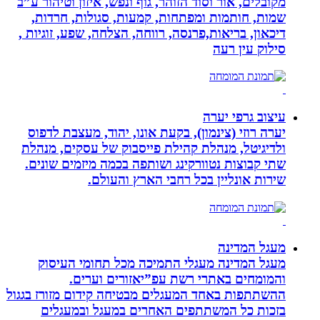
מקובלים, אור וסוד הזוהר, גוף ונפש, איזון וטיהור ע”ב
שמות, חותמות ומפתחות, קמעות, סגולות, חרדות,
דיכאון, בריאות,פרנסה, רווחה, הצלחה, שפע, זוגיות ,
סילוק עין רעה
עיצוב גרפי יערה
יערה רוזי (צינמון), בקעת אונו, יהוד, מעצבת לדפוס
ולדיגיטל, מנהלת קהילת פייסבוק של עסקים, מנהלת
שתי קבוצות נטוורקינג ושותפה בכמה מיזמים שונים.
שירות אונליין בכל רחבי הארץ והעולם.
מעגל המדינה
מעגל המדינה מעגלי התמיכה מכל תחומי העיסוק
והמומחים באתרי רשת עפ”יאזורים וערים.
ההשתתפות באחד המעגלים מבטיחה קידום מזורז בגגול
בזכות כל המשתתפים האחרים במעגל ובמעגלים