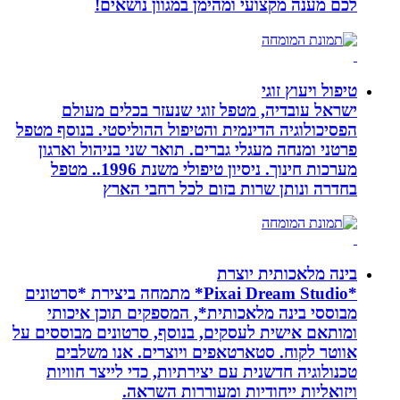
לכם מענה מקצועי ומהימן במגוון נושאים!
טיפול ויעוץ זוגי
ישראל עובדיה, מטפל זוגי שנעזר בכלים מעולם
הפסיכולוגיה הדינמית והטיפול ההוליסטי. בנוסף מטפל
פרטני ומנחה מעגלי גברים. תואר שני בניהול וארגון
מערכות חינוך. ניסיון טיפולי משנת 1996.. מטפל
בחדרה ונותן שרות בזום לכל רחבי הארץ
בינה מלאכותית יוצרת
*Pixai Dream Studio* מתמחה ביצירת *סרטונים
מבוססי בינה מלאכותית*, המספקים תוכן איכותי
ומותאם אישית לעסקים, בנוסף, סרטונים מבוססים על
אווטר לקוח. סטארטאפים ויוצרים. אנו משלבים
טכנולוגיה חדשנית עם יצירתיות, כדי לייצר חוויות
ויזואליות ייחודיות ומעוררות השראה.