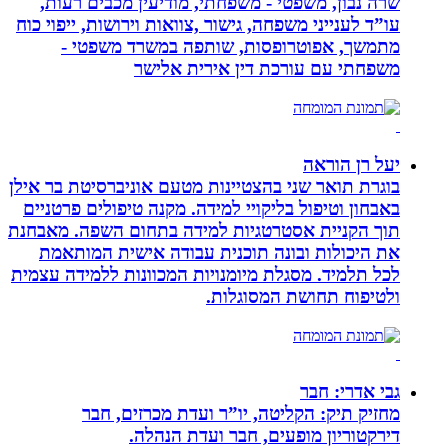
שרה נבון, משפטי - משפחתי, מודיעין מכבים רעות,
עו”ד לענייני משפחה, גישור ,צוואות וירושות, ייפוי כוח
מתמשך, אפוטרופסות, שותפה במשרד משפטי -
משפחתי עם עורכת דין אירית אלישר
יעל רן הוראה
בוגרת תואר שני בהצטיינות מטעם אוניברסיטת בר אילן
באבחון וטיפול בליקויי למידה. מקנה טיפולים פרטניים
תוך הקניית אסטרטגיות למידה בתחום השפה. מאבחנת
את היכולות ובונה תוכנית עבודה אישית המותאמת
לכל תלמיד. מסגלת מיומנויות המכוונות ללמידה עצמית
ולטיפוח תחושת המסוגלות.
גבי אדרי: חבר
מחזיק תיק: הקליטה, יו”ר ועדת מכרזים, חבר
דירקטוריון מופעים, חבר ועדת הנהלה.