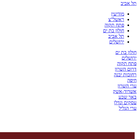
יב
מודיעין
ראשל”צ
פתח תקוה
חולון בת ים
תל אביב
ירושלים
בת ים
ים
קוה
השרון
ת יבנה
שרון
ד-אשק
שבע
 ונדלן
ליל