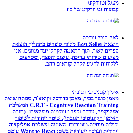
מעגל נטוורקינג
קבוצות נט וורקינג של ביז
לאה חובל עורכת
הוצאת Best-Seller מלווה סופרים בתהליך הוצאת
ספרים לאור, תוך התאמה לקהלי יעד מגוונים. אנו
מציעים שירותי עריכה, עיצוב והפצה, ומסייעים
ללקוחות להגיע לקהל קוראים רחב.
אימון קוגניטיבי תגובתי
מאמן כושר בכיר, מאמן כדורסל וקואצ`ר, מפתח שיטת
C.R.T - Cognitive Reaction Training המשלבת
אפליקציה, ערכה וספר ”עולמות מופלאים” (תורת
האימון הקוגניטיבי תגובתי). שיטה ייחודית לשיפור
יכולות מוחיות-מוטוריות. השיטה משולבת אפליקציה
ייחודית וערכה ייעודיות בשם: Want to React עימם