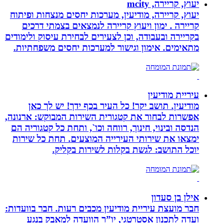
יעוץ, קריירה, mcity
יעוץ, קריירה, מודיעין, מערכות יחסים מנצחות ופיתוח
קריירה . ימון ויעוץ קריירה לנמצאים בצמתי דרכים
בקריירה ובעבודה, וכן לצעירים לבחירת עיסוק ולימודים
מתאימים. אימון וגישור למערכות יחסים משפחתיות.
עיריית מודיעין
מודיעין. תושב יקר! כל העיר בכף ידך! יש לך כאן
אפשרות לבחור את קטגורית השירות המבוקש: ארנונה,
הנדסה ובינוי, חינוך, רווחה וכו`, ותחת כל קטגוריה הם
ימצאו את שירותי העירייה המוצעים. תחת כל שירות
יוכל התושב: לגשת בקלות לשירות בקליק.
אילן בן סעדון
חבר מועצת עיריית מודיעין מכבים רעות. חבר בוועדות:
ועדה לתכנון אסטרטגי, יו”ר הוועדה למאבק בנגע