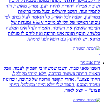
יולי לב מייסד VixiV ומפתח כמוסה טבעית לחלוטין
ושיטת אכילה ייחודית להיות רענן, נמרץ, מאושר, רזה
לתמיד ועוד. תושב ירושלים ובעל מרכז בריאות
במודיעין, הפצה לכל הארץ. כל הנאמר לעיל נכתב לפי
ניסיונו האישי של יולי לב מייסד VixiV ומעדות של
הציבור שאימץ את השיטה, האמור לעיל אינו המלצה
כלשהי. תוסף תזונה אינו תרופה ואין ליחס לו סגולות
מרפא, יש להיוועץ עם רופא לפני שימוש.
ירון אנטניר
חשבו שאני שבור. חשבו שמשהו בי הפסיק לעבוד. אבל
האמת הייתה פשוטה בהרבה, ”לא הייתי מקולקל,
הייתי פצוע.”. אחרי תקופה ארוכה של כתיבה, זיכרונות
ועיבוד המסע, הספר שלי ”לא הייתי מקולקל, הייתי
פצוע” – יוצא לאור.