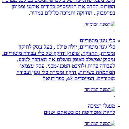
נקבל מעגל שתמיכה של כולם שתומכים בכולם. מערכת
הפורום תקדם את המיניסייט בקידום אורגני וממומן
בפייסבוק.. תחזוקה ותמיכה כלולים במחיר.
כלי גינון מוטוריים
כלי גינון מוטוריים, יולה טולס , בעל עסק לתיקון
ומכירה, תחזוקה, שיפוץ ותיקון של כלי עבודה מוטוריים.
עיסוק שמשלב באופן מושלם את האהבה לטבע,
לעבודה פיזית ולהיבט הטכני-מכני. עסק עצמאי
המתמחה בשירות, תיקון ומכירת כלי גינון ועבודה
מוטוריים. המייסדים 42, כפר דניאל
מעגלי תמיכה
להיות אוטוריטה גם כשאתם ישנים