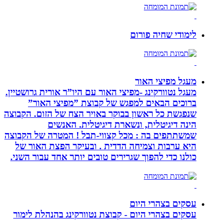
לימודי שחיה פורום
מעגל מפיצי האור
מעגל נטוורקינג -מפיצי האור עם היו”ר אורית גרושטיין.
ברוכים הבאים למפגש של קבוצת ”מפיצי האור”
שנפגשת כל ראשון בבוקר באויר הצח של הזום. הקבוצה
הינה דיגיטלית, ונשארת דיגיטלית. האנשים
שמשתתפים בה : מכל קצווי-תבל ! המטרה של הקבוצה
היא ערבות וצמיחה הדדית . ובעיקר הפצת האור של
כולנו כדי להפוך שגרירים טובים יותר אחד עבור השני.
עסקים בצהרי היום
עסקים בצהרי היום - קבוצת נטוורקינג בהנהלת לימור